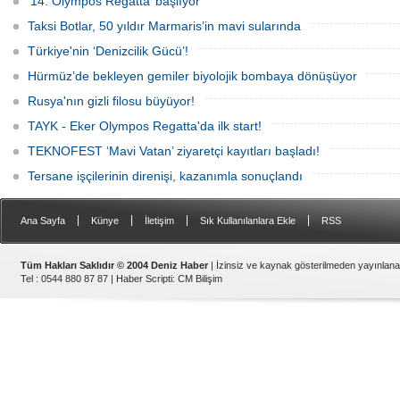
‘14. Olympos Regatta’ başlıyor
Taksi Botlar, 50 yıldır Marmaris’in mavi sularında
Türkiye'nin ‘Denizcilik Gücü’!
Hürmüz’de bekleyen gemiler biyolojik bombaya dönüşüyor
Rusya'nın gizli filosu büyüyor!
TAYK - Eker Olympos Regatta'da ilk start!
TEKNOFEST ‘Mavi Vatan’ ziyaretçi kayıtları başladı!
Tersane işçilerinin direnişi, kazanımla sonuçlandı
|
|
|
|
Ana Sayfa
Künye
İletişim
Sık Kullanılanlara Ekle
RSS
Tüm Hakları Saklıdır © 2004 Deniz Haber
| İzinsiz ve kaynak gösterilmeden yayınlan
Tel : 0544 880 87 87 |
Haber Scripti
:
CM Bilişim