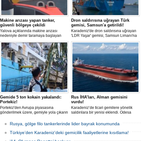
Makine arızası yapan tanker,
Dron saldırısına uğrayan Türk
güvenli bölgeye çekildi
gemisi, Samsun'a getirildi!
Yalova açıklarında makine arızası
Karadeniz'de dron saldırısına uğrayan
nedeniyle demir taramaya başlayan
'LDR Yaşar' gemisi, Samsun Limanı'na
tanker, römorkör eşliğinde güvenli
güvenli bir şekilde ulaştı. Saldırıda can
şekilde demirleme sahasına alındı.
kaybı yaşanmadı, ancak büyük çapta
maddi hasar oluştu.
Gemide 5 ton kokain yakalandı:
Rus İHA’ları, Alman gemisini
Portekiz!
vurdu!
Portekiz'den Avrupa piyasasına
Karadeniz’de ticari gemilere yönelik
gönderilmek üzere, gemiyle yola çıkarın
saldırılara bir yenisi eklendi. Odesa
5 ton kokain, Portekiz polisi ile Portekiz
açıklarında birden fazla İHA’nın hedef
hava ve deniz kuvvetlerinin
aldığı Alman işletmesindeki Emil
Rusya, gölge filo tankerlerinde lider bayrak konumunda
operasyonuyla durduruldu. Operasyon
gemisinde yangın çıktı; teknik sistemler
kapsamında, gemideki iki yabancı
durunca mürettebat tahliye edildi.
Türkiye’den Karadeniz'deki gemicilik faaliyetlerine kısıtlama!
uyruklu kişi bir gemi mürettebatı
gözaltına alındı.