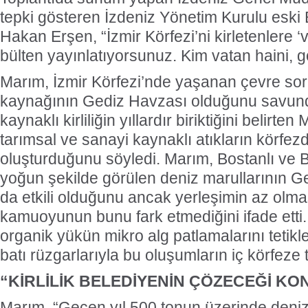
tepki gösteren İzdeniz Yönetim Kurulu esk
Hakan Erşen, “İzmir Körfezi’ni kirletenlere ‘v
bülten yayınlatıyorsunuz. Kim vatan haini, g
Marım, İzmir Körfezi’nde yaşanan çevre sor
kaynağının Gediz Havzası olduğunu savund
kaynaklı kirliliğin yıllardır biriktiğini belirten
tarımsal ve sanayi kaynaklı atıkların körfez
oluşturduğunu söyledi. Marım, Bostanlı ve B
yoğun şekilde görülen deniz marullarının 
da etkili olduğunu ancak yerleşimin az olma
kamuoyunun bunu fark etmediğini ifade etti
organik yükün mikro alg patlamalarını tetikle
batı rüzgarlarıyla bu oluşumların iç körfeze t
“KİRLİLİK BELEDİYENİN ÇÖZECEĞİ KO
Marım, “Geçen yıl 500 tonun üzerinde deniz