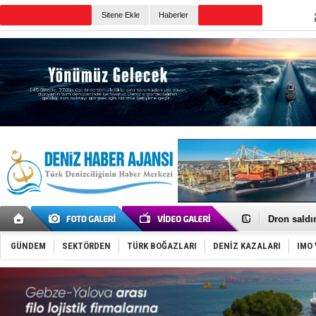
Sitene Ekle
Haberler
Günün Haberleri
Gemi tasar
Makine arı
Dron saldı
'REGAL 1' i
Gemide 5 t
GÜNDEM
SEKTÖRDEN
TÜRK BOĞAZLARI
DENİZ KAZALARI
IMO 
Yakıt barcı
Rus İHA’la
Karadeniz’
Tatil hesab
Rusya, göl