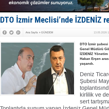
Enejota ti
Denizcilik
Türkiye’den
‘14. Olymp
DTO İzmir Meclisi’nde İZDENİZ r
Taksi Botla
Ana Sayfa
»
GÜNDEM
13.05.2026 1
DTO İzmir şubesi 
Genel Müdürü Gö
İZDENİZ Yönetim
Hakan Erşen arası
yaşandı.
Deniz Ticar
Şubesi Mayı
toplantısınd
kirlilik ve 
sert tartış
Toplantıda sunum yapan İzdeniz Genel Mü