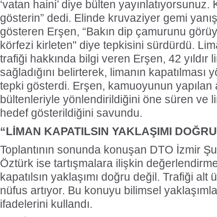
‘vatan haini’ diye bülten yayınlatıyorsunuz. 
gösterin” dedi. Elinde kruvaziyer gemi yanış
gösteren Erşen, “Bakın dip çamurunu görü
körfezi kirleten" diye tepkisini sürdürdü. L
trafiği hakkında bilgi veren Erşen, 42 yıldır
sağladığını belirterek, limanın kapatılması
tepki gösterdi. Erşen, kamuoyunun yapılan 
bültenleriyle yönlendirildiğini öne süren ve l
hedef gösterildiğini savundu.
“LİMAN KAPATILSIN YAKLAŞIMI DOĞRU
Toplantının sonunda konuşan DTO İzmir Ş
Öztürk ise tartışmalara ilişkin değerlendir
kapatılsın yaklaşımı doğru değil. Trafiği alt
nüfus artıyor. Bu konuyu bilimsel yaklaşım
ifadelerini kullandı.