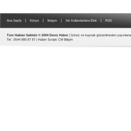
|
|
|
|
Ana Sayfa
Künye
İletişim
Sık Kullanılanlara Ekle
RSS
Tüm Hakları Saklıdır © 2004 Deniz Haber
| İzinsiz ve kaynak gösterilmeden yayınlan
Tel : 0544 880 87 87 |
Haber Scripti
:
CM Bilişim