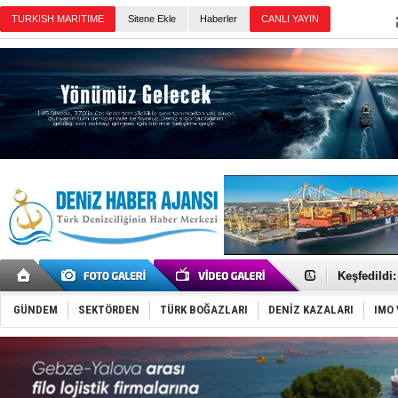
Sitene Ekle
Haberler
Günün Haberleri
Hürmüz’de
Rusya'nın g
Keşfedildi
D-Marin, A
Van’da inş
ASEAN ilk 
GÜNDEM
SEKTÖRDEN
TÜRK BOĞAZLARI
DENİZ KAZALARI
IMO 
TAYK - Eke
İstanbul v
TEKNOFEST 
Tersane işç
İngiliz akt