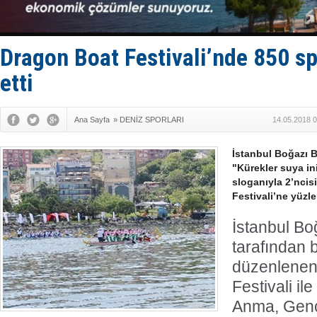
FESCO, Kar
DESE, BIMC
GİMBİRDER 
35 milyon T
Dragon Boat Festivali’nde 850 s
etti
Ana Sayfa
»
DENİZ SPORLARI
14.05.2018 0
İstanbul Boğazı Be
"Kürekler suya in
sloganıyla 2’nci
Festivali’ne yüzle
İstanbul Boğ
tarafından b
düzenlenen
Festivali il
Anma, Genç