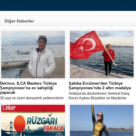
Diğer Haberler
Derince, ILCA Masters Türkiye
Şahika Ercümen'den Türkiye
Şampiyonası’na ev sahipliği
Şampiyonası'nda 2 altın madalya
yapacak
Antalya'da düzenlenen Serbest Dalış
30 yaş ve üzeri deneyimli yelkencilerin
Deniz Açıksu Büyükler ve Masterlar
mücadele ettiği ILCA Masters 2026
Bireysel Türkiye Şampiyonası'nda milli
Türkiye Şampiyonası, bu yıl Kocaeli’nin
sporcu ve serbest dalış dünya
Derince ilçesinde gerçekleştirilecek.
rekortmeni Şahika Ercümen, 2 altın
madalya kazandı.