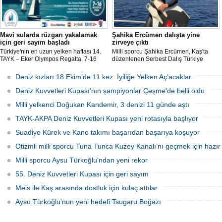
Mavi sularda rüzgarı yakalamak
Şahika Ercümen dalışta yine
için geri sayım başladı
zirveye çıktı
Türkiye'nin en uzun yelken haftası 14.
Milli sporcu Şahika Ercümen, Kaş'ta
TAYK – Eker Olympos Regatta, 7-16
düzenlenen Serbest Dalış Türkiye
Ağustos 2026 tarihleri arasında mavi
Şampiyonası'nda sabit ağırlık
sulara yelken açıyor.
kategorisinde 68 metre dalış yaparak
Deniz kızları 18 Ekim’de 11 kez. İyiliğe Yelken Aç’acaklar
şampiyon oldu.
Deniz Kuvvetleri Kupası'nın şampiyonlar Çeşme'de belli oldu
Milli yelkenci Doğukan Kandemir, 3 denizi 11 günde aştı
TAYK-AKPA Deniz Kuvvetleri Kupası yeni rotasıyla başlıyor
Suadiye Kürek ve Kano takımı başarıdan başarıya koşuyor
Otizmli milli sporcu Tuna Tunca Kuzey Kanalı’nı geçmek için hazır
Milli sporcu Aysu Türkoğlu'ndan yeni rekor
55. Deniz Kuvvetleri Kupası için geri sayım
Meis ile Kaş arasında dostluk için kulaç attılar
Aysu Türkoğlu'nun yeni hedefi Tsugaru Boğazı