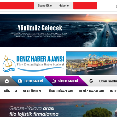
Sitene Ekle
Haberler
Günün Haberleri
Gemi tasar
Makine arı
Dron saldı
'REGAL 1' i
Gemide 5 t
GÜNDEM
SEKTÖRDEN
TÜRK BOĞAZLARI
DENİZ KAZALARI
IMO 
Yakıt barcı
Rus İHA’la
Karadeniz’
Tatil hesab
Rusya, göl