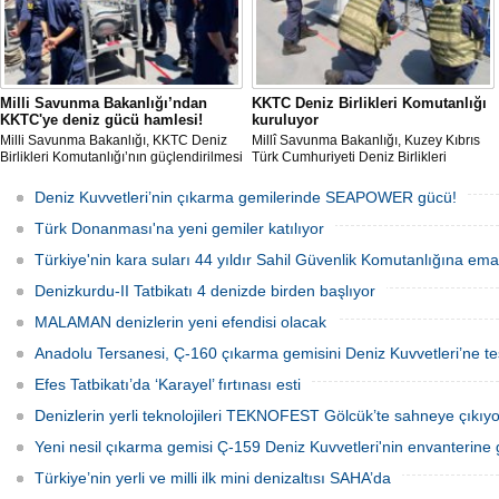
Milli Savunma Bakanlığı’ndan
KKTC Deniz Birlikleri Komutanlığı
KKTC'ye deniz gücü hamlesi!
kuruluyor
Milli Savunma Bakanlığı, KKTC Deniz
Millî Savunma Bakanlığı, Kuzey Kıbrıs
Birlikleri Komutanlığı’nın güçlendirilmesi
Türk Cumhuriyeti Deniz Birlikleri
amacıyla personelin Türk Deniz
Komutanlığının kurulması ve
Kuvvetleri'ne ait savaş gemilerinde
kapasitesinin artırılması kapsamında
Deniz Kuvvetleri’nin çıkarma gemilerinde SEAPOWER gücü!
eğitim aldığını açıkladı.
Güvenlik Kuvvetleri Komutanlığı
personeline liman ve seyir/gemicilik
Türk Donanması'na yeni gemiler katılıyor
eğitimleri verildiğini açıkladı
Türkiye'nin kara suları 44 yıldır Sahil Güvenlik Komutanlığına em
Denizkurdu-II Tatbikatı 4 denizde birden başlıyor
MALAMAN denizlerin yeni efendisi olacak
Anadolu Tersanesi, Ç-160 çıkarma gemisini Deniz Kuvvetleri’ne tes
Efes Tatbikatı’da ‘Karayel’ fırtınası esti
Denizlerin yerli teknolojileri TEKNOFEST Gölcük’te sahneye çıkıyo
Yeni nesil çıkarma gemisi Ç-159 Deniz Kuvvetleri'nin envanterine g
Türkiye’nin yerli ve milli ilk mini denizaltısı SAHA’da