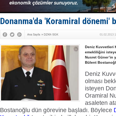
Enejota ti
Denizcilik
Türkiye’den
‘14. Olymp
Donanma'da 'Koramiral dönemi' b
Taksi Botla
Ana Sayfa
»
DZKK-SGK
01.02.2013 1
Deniz Kuvvetleri
emekliliğini ist
Nusret Güner’in y
Bülent Bostanoğl
Deniz Kuvve
olması bekl
isteyen Do
Oramiral Nu
asaleten at
Bostanoğlu dün görevine başladı. Böylece