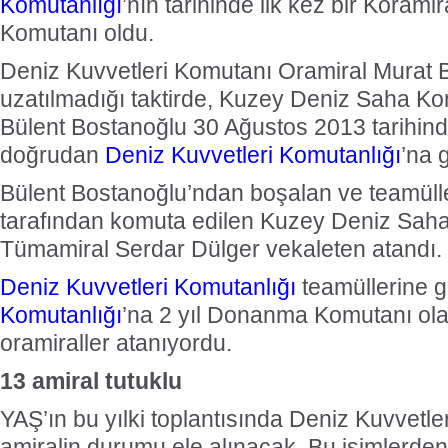
Komutanlığı
’nın tarihinde ilk kez bir Koram
Komutanı oldu.
Deniz Kuvvetleri Komutanı Oramiral Murat Bi
uzatılmadığı taktirde, Kuzey Deniz Saha K
Bülent Bostanoğlu 30 Ağustos 2013 tarihind
doğrudan
Deniz Kuvvetleri Komutanlığı
’na g
Bülent Bostanoğlu’ndan boşalan ve teamülle
tarafından komuta edilen Kuzey Deniz Saha
Tümamiral Serdar Dülger vekaleten atandı.
Deniz Kuvvetleri Komutanlığı
teamüllerine 
Komutanlığı
’na 2 yıl Donanma Komutanı ol
oramiraller atanıyordu.
13 amiral tutuklu
YAŞ’ın bu yılki toplantısında Deniz Kuvvetle
amiralin durumu ele alınacak. Bu isimlerde