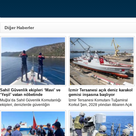
Diğer Haberler
Sahil Güvenlik ekipleri ‘Mavi’ ve
İzmir Tersanesi açık deniz karakol
‘Yeşil’ vatan nöbetinde
gemisi inşasına başlıyor
Muğla’da Sahil Güvenlik Komutanlığı
İzmir Tersanesi Komutanı Tuğamiral
ekipleri, denizlerde güvenliğin
Korkut Şen, 2028 yılından itibaren Açık
sağlanmasının yanı sıra yangın
Deniz Karakol Gemisi (ADKG) inşasına
sezonunda ormanların korunmasına
başlanmasının hedeflendiğini açıkladı.
yönelik çalışmalara da destek veriyor.