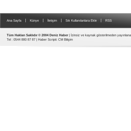
|
|
|
|
Ana Sayfa
Künye
İletişim
Sık Kullanılanlara Ekle
RSS
Tüm Hakları Saklıdır © 2004 Deniz Haber
| İzinsiz ve kaynak gösterilmeden yayınlan
Tel : 0544 880 87 87 |
Haber Scripti
:
CM Bilişim