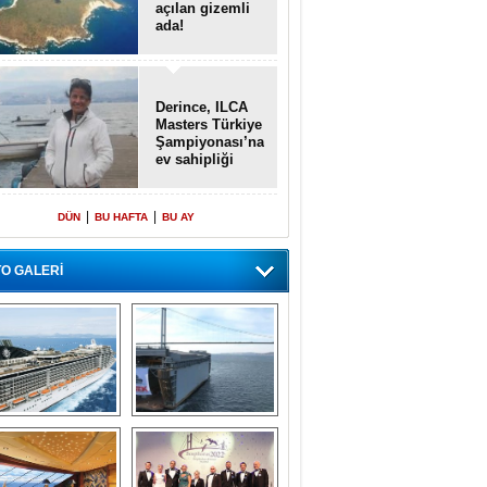
açılan gizemli
ada!
Derince, ILCA
Masters Türkiye
Şampiyonası’na
ev sahipliği
yapacak
|
|
DÜN
BU HAFTA
BU AY
O GALERİ
emi içinde gemi” 
Dünyada tek! 
konsepti ile MSC 
Denizaltı yüzer 
Splendida
havuzu intikal 
seyrine başladı