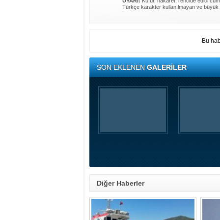
UYARI:
Küfür, hakaret, rencide edici cümle
Türkçe karakter kullanılmayan ve büyük 
Bu hab
SON EKLENEN
GALERİLER
Diğer Haberler