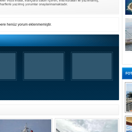
ler veya imalar, inançlara saldırı içeren, imla kuralları ile yazılmamış,
harflerle yazılmış yorumlar onaylanmamaktadır.
ere henüz yorum eklenmemiştir.
FOT
“G