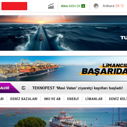
13779.39
Ankara
29 °C
Altın
6654.29
İzmir
30 °C
Dolar
47.6907
Antalya
29 °C
Euro
55.1815
Muğla
32 °C
Çanakkale
30 
TAYK - Eker Olympos Regatta'da ilk start!
İstanbul ve Çanakkale: 6 ayda 40.000 gemi
TEKNOFEST ‘Mavi Vatan’ ziyaretçi kayıtları başladı!
Tersane işçilerinin direnişi, kazanımla sonuçlandı
İngiliz aktivistler, gemide mahsur kaldı!
RI
DENİZ KAZALARI
IMO VE AB
ENERJİ
LİMANLAR
DENİZ KÜL
FESCO, Karadeniz'de yeni sevkiyat taleplerini durdur
DESE, BIMCO’ya katıldı
GİMBİRDER gemi inşa yan sanayinin sorunlarını tartış
35 milyon TL'lik tekne projesinde karar çıktı
İnsansız cankurtaran ihalesini BlueForge kazandı