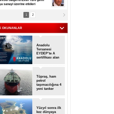
resel salgın krizinin Türk gemi
şa sanayi üzerine etkileri
1
2
pt. MESUT AZMİ GÖKSOY
lavuz kaptan kardeşlerime
hafen...
K OKUNANLAR
Anadolu
Tersanesi
EYDEP’te A
sertifikası alan
ilk tersane oldu
Tüpraş, ham
petrol
taşımacılığına 4
yeni tanker
daha ekliyor
Yüzyıl sonra ilk
kez dünyaya