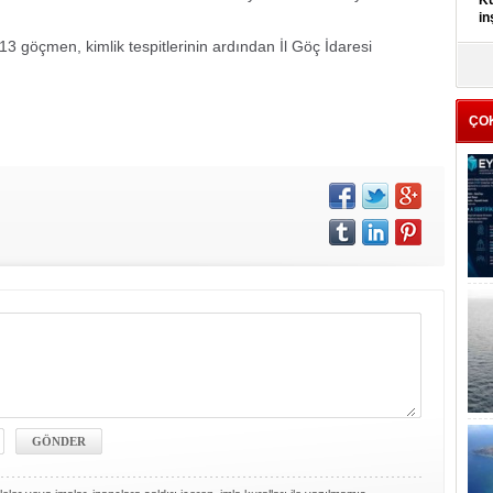
Kü
in
3 göçmen, kimlik tespitlerinin ardından İl Göç İdaresi
K
Kı
it
ÇO