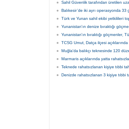
ayında 7 bin 783 saat görev yaptı.
Sahil Güvenlik tarafından üretilen u
Denetimlerde 2 bin 549 gemi ve tekne
kontrol edilirken, kurallara uymayan
Balıkesir’de iki ayrı operasyonda 3
148’ine yasal işlem uygulandı.
Türk ve Yunan sahil ekibi yetkilileri to
Yunanistan'ın denize bıraktığı göçmen
Yunanistan'ın bıraktığı göçmenler, Tür
TCSG Umut, Datça ilçesi açıklarında
Muğla'da balıkçı teknesinde 120 dü
Marmaris açıklarında yatta rahatsızlan
Teknede rahatsızlanan kişiye tıbbi tah
Denizde rahatsızlanan 3 kişiye tıbbi t