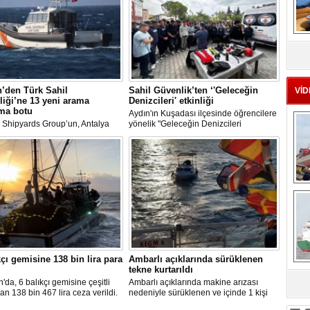
MS
eu
’den Türk Sahil
Sahil Güvenlik’ten ‘'Geleceğin
VİD
iği’ne 13 yeni arama
Denizcileri' etkinliği
rma botu
Aydın'ın Kuşadası ilçesinde öğrencilere
Shipyards Group’un, Antalya
yönelik "Geleceğin Denizcileri
 Bölgesi’ndeki stratejik üretim
Bilgilendirme" etkinliği gerçekleştirildi.
an Damen Antalya, Türk Sahil
i için kolları sıvıyor.
Ç
kçı gemisine 138 bin lira para
Ambarlı açıklarında sürüklenen
tekne kurtarıldı
da, 6 balıkçı gemisine çeşitli
Ambarlı açıklarında makine arızası
sa
an 138 bin 467 lira ceza verildi.
nedeniyle sürüklenen ve içinde 1 kişi
bulunan tekne kurtarıldı.