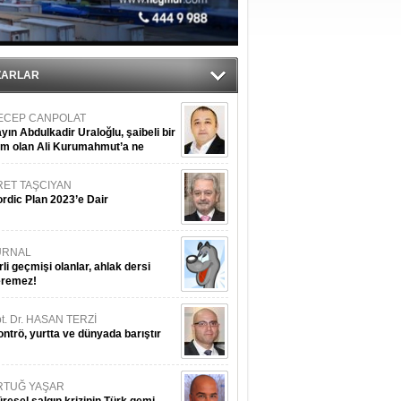
sane oldu
ipliği yapacak
ekliyor
ZARLAR
ECEP CANPOLAT
yın Abdulkadir Uraloğlu, şaibeli bir
im olan Ali Kurumahmut’a ne
nışıyorsunuz?
RET TAŞCIYAN
rdic Plan 2023’e Dair
URNAL
rli geçmişi olanlar, ahlak dersi
eremez!
t. Dr. HASAN TERZİ
ntrö, yurtta ve dünyada barıştır
RTUĞ YAŞAR