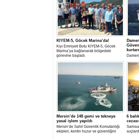
KIYEM-5, Göcek Marina’da!
Damen
Güvenl
Kıyı Emniyeti Botu KIYEM-5, Göcek
kurta
Marina’ya bağlanarak bölgedeki
görevine başladı.
Damen 
Serbest
üssü ol
Güvenliğ
Mersin’de 148 gemi ve tekneye
6 balı
yasal işlem yapıldı
cezası
Mersin’de Sahil Güvenlik Komutanlığı
Samsun'
ekipleri, kentin huzur ve güvenliğini
suçlard
sağlamak amacıyla 2025 yılının ilk 5