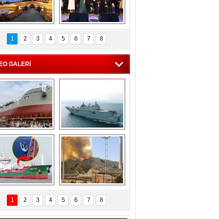
C'den 55 milyon 
5. Bosphorus Ship 
roluk turizm geliri 
Brokers Dinner, 
1
2
3
4
5
6
7
8
müjdesi
İstanbul’da yapıldı
EO GALERİ
eksan Tersanesi, 
TCG Anadolu, 
Başaran Bayrak 
tersane teknik 
tankerini suya 
seyrini tamamladı
indirdi
Göçmenlerin 
Milas’taki yangın 
imdadına Türk 
yeniden termik 
1
2
3
4
5
6
7
8
hipli MINA DENIZ 
santrallere doğru 
yetişti
ilerliyor