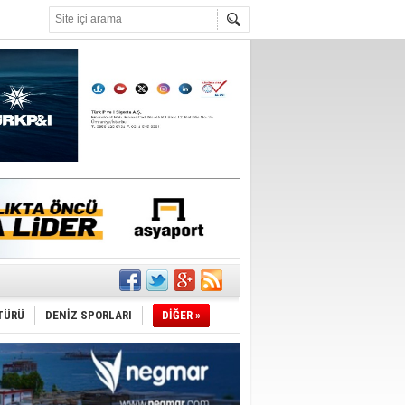
°C
TÜRÜ
DENİZ SPORLARI
DİĞER »
du
tı