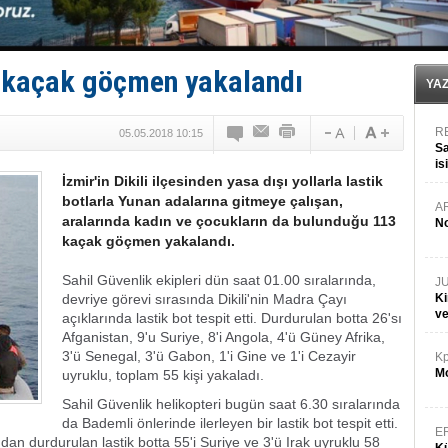
Yüzyıl sonra ilk kez dünyaya açılan gizemli ada!
Anadolu Tersanesi EYDEP’te A sertifikası alan ilk ter
Derince, ILCA Masters Türkiye Şampiyonası’na ev sah
Tüpraş, ham petrol taşımacılığına 4 yeni tanker daha 
3 kaçak göçmen yakalandı
İTU AUV, Dünya’da 2. oldu!
YA
R
05.05.2018 10:15
Sa
is
İzmir'in Dikili ilçesinden yasa dışı yollarla lastik
da
botlarla Yunan adalarına gitmeye çalışan,
A
aralarında kadın ve çocukların da bulunduğu 113
No
kaçak göçmen yakalandı.
Sahil Güvenlik ekipleri dün saat 01.00 sıralarında,
J
devriye görevi sırasında Dikili'nin Madra Çayı
Ki
v
açıklarında lastik bot tespit etti. Durdurulan botta 26'sı
Afganistan, 9'u Suriye, 8'i Angola, 4'ü Güney Afrika,
3'ü Senegal, 3'ü Gabon, 1'i Gine ve 1'i Cezayir
Kp
Mo
uyruklu, toplam 55 kişi yakaladı.
Sahil Güvenlik helikopteri bugün saat 6.30 sıralarında
da Bademli önlerinde ilerleyen bir lastik bot tespit etti.
E
dan durdurulan lastik botta 55'i Suriye ve 3'ü Irak uyruklu 58