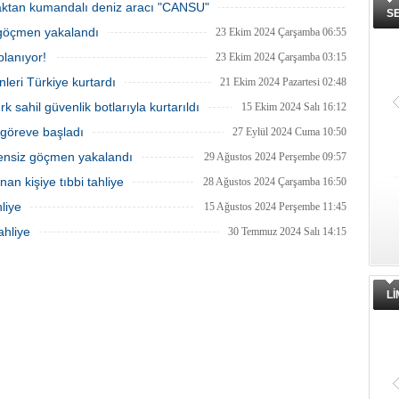
zaktan kumandalı deniz aracı "CANSU"
S
28 Ekim 2024 Pazartesi 12:31
3 göçmen yakalandı
23 Ekim 2024 Çarşamba 06:55
planıyor!
23 Ekim 2024 Çarşamba 03:15
leri Türkiye kurtardı
21 Ekim 2024 Pazartesi 02:48
k sahil güvenlik botlarıyla kurtarıldı
15 Ekim 2024 Salı 16:12
 göreve başladı
27 Eylül 2024 Cuma 10:50
zensiz göçmen yakalandı
29 Ağustos 2024 Perşembe 09:57
an kişiye tıbbi tahliye
28 Ağustos 2024 Çarşamba 16:50
liye
15 Ağustos 2024 Perşembe 11:45
ahliye
30 Temmuz 2024 Salı 14:15
L