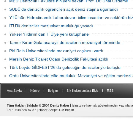
MEÜ Denizcilik Fakültesi’nin yeni dekanı Prof. Dr. Ünal Özdemir
tamamlandı. Kursu başarıyla
Anadolu Lisesi, ilk öğrencilerini kabul
tamamlayıp sınavı geçecek adaylar
etmeye hazırlanıyor.
SUBÜ’de denizcilik öğrencileri açık deniz stajına uğurlandı
Arkas Deniz Ticaret Filosu’nda görev
alacak.
YTÜ’nün Hidrodinamik Laboratuvarı bilim insanları ve sektörün hi
İTÜ'lü denizciler mezuniyet mutluluğu yaşadı
Yüksel Yıldırım’dan İTÜ'ye yeni kütüphane
Tamer Kıran Galatasaraylı denizcilerin mezuniyet töreninde
Piri Reis Üniversitesi'nde mezuniyet coşkusu vardı
Mersin Deniz Ticaret Odası Denizcilik Fakültesi açıldı
Türk Loydu GİDFEST'26’da geleceğin denizcileriyle buluştu
Ordu Üniversitesi’nde çifte mutluluk: Mezuniyet ve eğitim merkezi a
|
|
|
|
Ana Sayfa
Künye
İletişim
Sık Kullanılanlara Ekle
RSS
Tüm Hakları Saklıdır © 2004 Deniz Haber
| İzinsiz ve kaynak gösterilmeden yayınlan
Tel : 0544 880 87 87 |
Haber Scripti
:
CM Bilişim