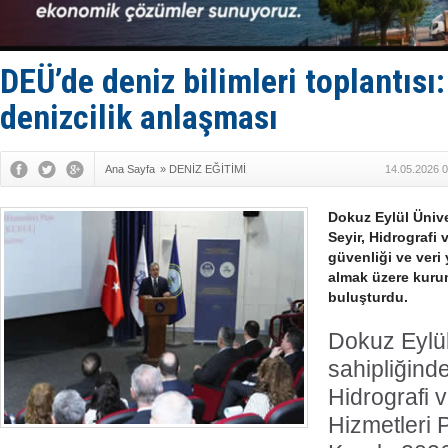
Baltık Deni
Runit kubb
Limana dad
Türk Loydu
DEÜ’de deniz bilimleri toplantısı:
denizcilik anlaşması
Ana Sayfa
»
DENİZ EĞİTİMİ
14.05.2026 0
Dokuz Eylül Ünive
Seyir, Hidrografi 
güvenliği ve veri 
almak üzere kurum
buluşturdu.
Dokuz Eylül
sahipliğind
Hidrografi 
Hizmetleri 