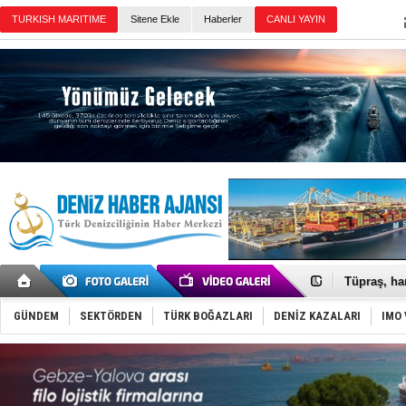
TURKISH MARITIME
Sitene Ekle
Haberler
CANLI YAYIN
Günün Haberleri
Anadolu Te
Derince, I
Tüpraş, ha
İTU AUV, D
LNG taşıma
PROYAD, yat
GÜNDEM
SEKTÖRDEN
TÜRK BOĞAZLARI
DENİZ KAZALARI
IMO 
Türkiye-Ir
Türk Armat
Deniz turi
DÖDER, 28.
Fairline, T