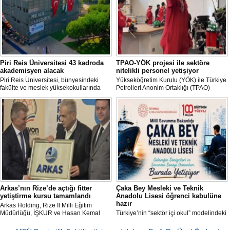
Piri Reis Üniversitesi 43 kadroda
TPAO-YÖK projesi ile sektöre
akademisyen alacak
nitelikli personel yetişiyor
Piri Reis Üniversitesi, bünyesindeki
Yükseköğretim Kurulu (YÖK) ile Türkiye
fakülte ve meslek yüksekokullarında
Petrolleri Anonim Ortaklığı (TPAO)
görevlendirilmek üzere toplam 43
arasında imzalanan protokolle hayata
akademisyen alımı yapacağını duyurdu.
geçirilen "Açık Deniz Teknolojisi"
Başvurular 10 Ağustos 2026 tarihine
programları sektöre nitelikli personel
kadar devam edecek.
yetiştiriyor.
Arkas’nın Rize’de açtığı fitter
Çaka Bey Mesleki ve Teknik
yetiştirme kursu tamamlandı
Anadolu Lisesi öğrenci kabulüne
hazır
Arkas Holding, Rize İl Milli Eğitim
Müdürlüğü, İŞKUR ve Hasan Kemal
Türkiye’nin “sektör içi okul” modelindeki
Yardımcı MTAL iş birliği ile açılan Gemi
öncü uygulamalarından Millî Savunma
Tamir Ustası (Fitter) Yetiştirme Kursu’
Bakanlığı Çaka Bey Mesleki ve Teknik