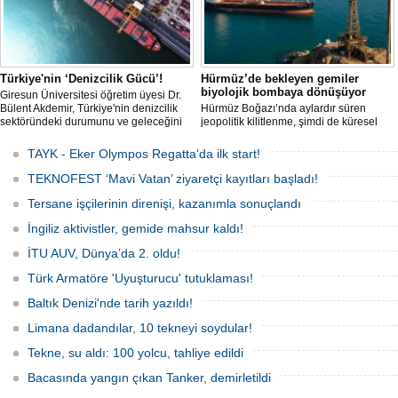
Türkiye'nin ‘Denizcilik Gücü’!
Hürmüz’de bekleyen gemiler
biyolojik bombaya dönüşüyor
Giresun Üniversitesi öğretim üyesi Dr.
Bülent Akdemir, Türkiye'nin denizcilik
Hürmüz Boğazı’nda aylardır süren
sektöründeki durumunu ve geleceğini
jeopolitik kilitlenme, şimdi de küresel
değerlendirdi.
ölçekte bir çevre felaketinin kapısını
aralamış olabilir. Sıcak sularda
TAYK - Eker Olympos Regatta'da ilk start!
hareketsiz bekleyen binden fazla gemi,
istilacı deniz canlıları için devasa bir
TEKNOFEST ‘Mavi Vatan’ ziyaretçi kayıtları başladı!
üreme merkezine dönüşmüş durumda.
Tersane işçilerinin direnişi, kazanımla sonuçlandı
İngiliz aktivistler, gemide mahsur kaldı!
İTU AUV, Dünya’da 2. oldu!
Türk Armatöre 'Uyuşturucu' tutuklaması!
Baltık Denizi'nde tarih yazıldı!
Limana dadandılar, 10 tekneyi soydular!
Tekne, su aldı: 100 yolcu, tahliye edildi
Bacasında yangın çıkan Tanker, demirletildi