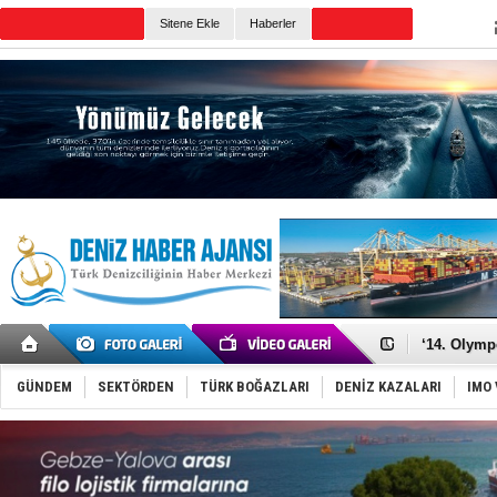
TURKISH MARITIME
Sitene Ekle
Haberler
CANLI YAYIN
Günün Haberleri
Denizcilik
Türkiye’den
‘14. Olymp
Taksi Botla
TÜRKLİM Ba
GÜNDEM
SEKTÖRDEN
TÜRK BOĞAZLARI
DENİZ KAZALARI
IMO 
SOCAR da M
Türkiye'nin
Dünyanın e
Hürmüz’de
Rusya'nın g