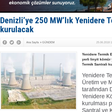
Keşfedildi
D-Marin, A
Van’da inş
ASEAN ilk 
Denizli’ye 250 MW’lık Yenidere T
TAYK - Eke
kurulacak
Ana Sayfa
»
GÜNDEM
25.06.2018 1
Yenidere Termik En
yerli linyit kömür
Termik Santrali ku
Yenidere Te
Üretim ve 
tarafından De
Yenidere K
kurulması p
Santral ve 