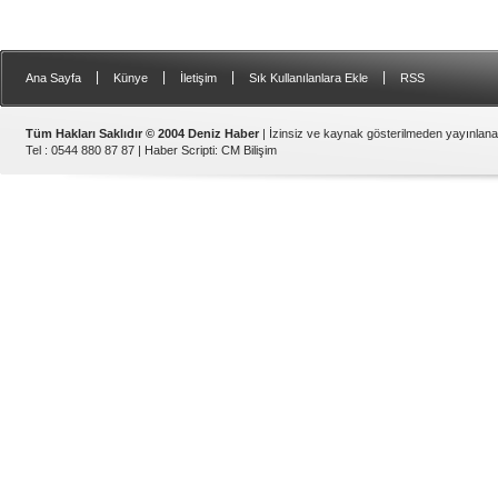
|
|
|
|
Ana Sayfa
Künye
İletişim
Sık Kullanılanlara Ekle
RSS
Tüm Hakları Saklıdır © 2004 Deniz Haber
| İzinsiz ve kaynak gösterilmeden yayınlan
Tel : 0544 880 87 87 |
Haber Scripti
:
CM Bilişim