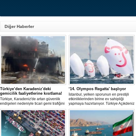
Diğer Haberler
Türkiye’den Karadeniz'deki
‘14. Olympos Regatta’ başlıyor
gemicilik faaliyetlerine kısıtlama!
İstanbul, yelken sporunun en prestijli
Türkiye, Karadeniz'de artan güvenlik
etkinliklerinden birine ev sahipliği
endişeleri nedeniyle ticari gemi trafiğini
yapmaya hazırlanıyor. Türkiye Açıkdeniz
kısıtlamaya başladı. Bu durum,
Yarış Kulübü (TAYK), Türkiye Yelken
bölgedeki gıda güvenliğini tehdit ediyor.
Federasyonu ve Eker Süt Ürünleri iş
birliğiyle hayata geçirilecek olan 14.
TAYK - Eker Olympos Regatta, 7
Ağustos'ta start alacak ve 16 Ağustos'a
kadar deniz tutkunlarını bir araya
getirecek. "Rüzgâ