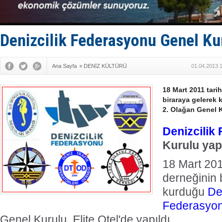
Med Marine
KOSDER’den
Kalyoncu’da
Tekne, su a
Denizcilik Federasyonu Genel Kur
Ana Sayfa
»
DENİZ KÜLTÜRÜ
01.04.2013 
18 Mart 2011 tari
biraraya gelerek
2. Olağan Genel Ku
Denizcilik
Kurulu yapı
18 Mart 201
derneğinin 
kurduğu
De
Federasyo
Genel Kurulu, Elite Otel'de yapıldı.