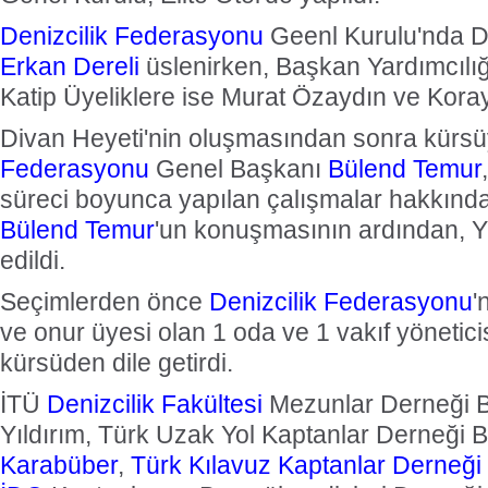
Denizcilik Federasyonu
Geenl Kurulu'nda D
Erkan Dereli
üslenirken, Başkan Yardımcılı
Katip Üyeliklere ise Murat Özaydın ve Koray 
Divan Heyeti'nin oluşmasından sonra kürs
Federasyonu
Genel Başkanı
Bülend Temur
süreci boyunca yapılan çalışmalar hakkında 
Bülend Temur
'un konuşmasının ardından, Y
edildi.
Seçimlerden önce
Denizcilik Federasyonu
'
ve onur üyesi olan 1 oda ve 1 vakıf yöneticis
kürsüden dile getirdi.
İTÜ
Denizcilik Fakültesi
Mezunlar Derneği 
Yıldırım, Türk Uzak Yol Kaptanlar Derneği
Karabüber
,
Türk Kılavuz Kaptanlar Derneği