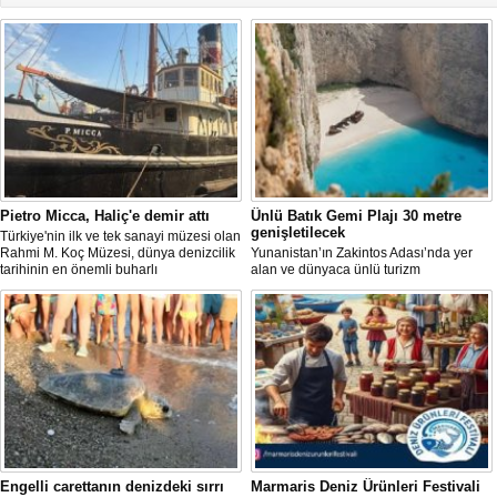
Pietro Micca, Haliç'e demir attı
Ünlü Batık Gemi Plajı 30 metre
genişletilecek
Türkiye'nin ilk ve tek sanayi müzesi olan
Rahmi M. Koç Müzesi, dünya denizcilik
Yunanistan’ın Zakintos Adası’nda yer
tarihinin en önemli buharlı
alan ve dünyaca ünlü turizm
römorkörlerinden biri olarak kabul
noktalarından biri olan Navagio Plajı'nın
edilen Pietro Micca'yı koleksiyonuna
yaklaşık 30 metre genişletilmesi
kazandırdı.
planlanıyor.
Engelli carettanın denizdeki sırrı
Marmaris Deniz Ürünleri Festivali