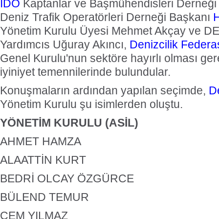
İDO
Kaptanlar ve Başmühendisleri Derneği 
Deniz Trafik Operatörleri Derneği Başkanı
H
Yönetim Kurulu Üyesi Mehmet Akçay ve D
Yardımcıs Uğuray Akıncı,
Denizcilik Feder
Genel Kurulu'nun sektöre hayırlı olması gerek
iyiniyet temennilerinde bulundular.
Konuşmaların ardından yapılan seçimde,
D
Yönetim Kurulu şu isimlerden oluştu.
YÖNETİM KURULU (ASİL)
AHMET HAMZA
ALAATTİN KURT
BEDRİ OLCAY ÖZGÜRCE
BÜLEND TEMUR
CEM YILMAZ