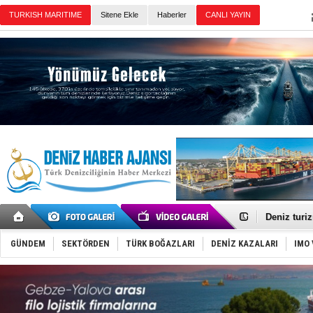
Sitene Ekle
Haberler
Günün Haberleri
Türkiye-Ir
Türk Armat
Deniz turi
DÖDER, 28.
Fairline, T
Baltık Deni
GÜNDEM
SEKTÖRDEN
TÜRK BOĞAZLARI
DENİZ KAZALARI
IMO 
Runit kubb
Limana dad
Türk Loydu
Hüseyin Me
Hat-San Te