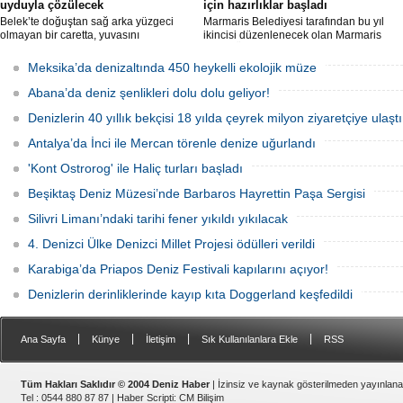
uyduyla çözülecek
için hazırlıklar başladı
Belek’te doğuştan sağ arka yüzgeci
Marmaris Belediyesi tarafından bu yıl
olmayan bir caretta, yuvasını
ikincisi düzenlenecek olan Marmaris
kazamayınca yumurtalarını kumun
Deniz Ürünleri Festivali, 2-4 Ekim
üzerine bıraktı. "DOA" adı verilen deniz
tarihleri arasında Selimiye
Meksika’da denizaltında 450 heykelli ekolojik müze
kaplumbağasına ilk kez uydu izleme
Mahallesi'nde gerçekleştirilecek.
cihazı takıldı ve denize uğurlandı.
Festivalde deniz ürünleri, yöresel
Abana’da deniz şenlikleri dolu dolu geliyor!
lezzetler ve kentin kıyı kültürü ön plana
çıkarılacak.
Denizlerin 40 yıllık bekçisi 18 yılda çeyrek milyon ziyaretçiye ulaştı
Antalya’da İnci ile Mercan törenle denize uğurlandı
'Kont Ostrorog' ile Haliç turları başladı
Beşiktaş Deniz Müzesi’nde Barbaros Hayrettin Paşa Sergisi
Silivri Limanı’ndaki tarihi fener yıkıldı yıkılacak
4. Denizci Ülke Denizci Millet Projesi ödülleri verildi
Karabiga’da Priapos Deniz Festivali kapılarını açıyor!
Denizlerin derinliklerinde kayıp kıta Doggerland keşfedildi
|
|
|
|
Ana Sayfa
Künye
İletişim
Sık Kullanılanlara Ekle
RSS
Tüm Hakları Saklıdır © 2004 Deniz Haber
| İzinsiz ve kaynak gösterilmeden yayınlan
Tel : 0544 880 87 87 |
Haber Scripti
:
CM Bilişim