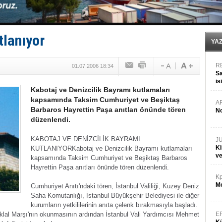
Limana dadandılar, 10 tekneyi soydular!
Türk Loydu’na Süveyş tonaj yetkisi
Hüseyin Mengi: “Yapay Zekâ, Ustanın yerini alamaz”
Hat-San Tersanesi’nden yüzer havuza omurga: NB26
tlanıyor
Med Marine’e yeni Römorkör!
YA
R
01.07.2006 18:34
Sa
is
Kabotaj ve Denizcilik Bayramı kutlamaları
da
kapsamında Taksim Cumhuriyet ve Beşiktaş
A
Barbaros Hayrettin Paşa anıtları önünde tören
No
düzenlendi.
KABOTAJ VE DENİZCİLİK BAYRAMI
J
Ki
KUTLANIYOR
Kabotaj ve Denizcilik Bayramı kutlamaları
v
kapsamında Taksim Cumhuriyet ve Beşiktaş Barbaros
Hayrettin Paşa anıtları önünde tören düzenlendi.
Kp
Mo
Cumhuriyet Anıtı'ndaki tören, İstanbul Valiliği, Kuzey Deniz
Saha Komutanlığı, İstanbul Büyükşehir Belediyesi ile diğer
kurumların yetkililerinin anıta çelenk bırakmasıyla başladı.
klal Marşı'nın okunmasının ardından İstanbul Vali Yardımcısı Mehmet
E