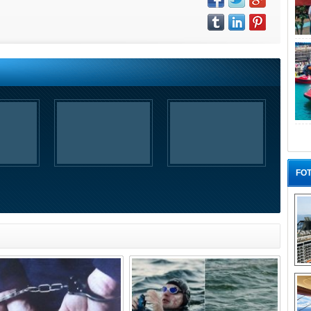
FOT
“G