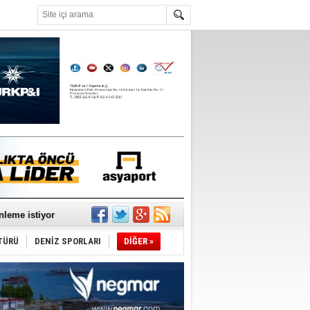
°C
nleme istiyor
TÜRÜ
DENİZ SPORLARI
DİĞER »
ediyor