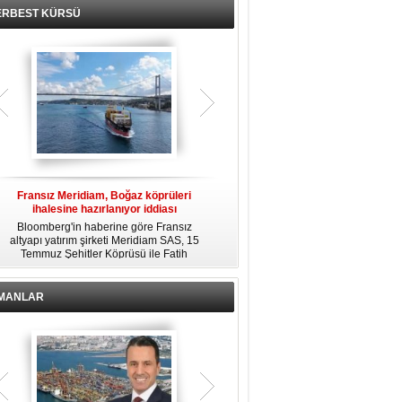
ERBEST KÜRSÜ
Fransız Meridiam, Boğaz köprüleri
Kendi yat limanına sahip en pahalı
ihalesine hazırlanıyor iddiası
özel adalar
Bloomberg'in haberine göre Fransız
Dünyanın en zengin insanlarından
altyapı yatırım şirketi Meridiam SAS, 15
bazıları için yaşam tarzının bir parçası
Temmuz Şehitler Köprüsü ile Fatih
sadece bir süper yat değil, aynı
R
Sultan Mehmet Köprüsü'nün
zamanda kendi yat limanı, helikopter
özelleştirilmesine yönelik ihaleyle
pisti ve seçkin villaları da içeren koca
ilgileniyor.
bir özel adadır.
İMANLAR