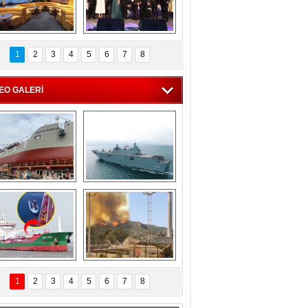
C'den 55 milyon 
5. Bosphorus Ship 
roluk turizm geliri 
Brokers Dinner, 
1
2
3
4
5
6
7
8
müjdesi
İstanbul’da yapıldı
EO GALERİ
eksan Tersanesi, 
TCG Anadolu, 
Başaran Bayrak 
tersane teknik 
tankerini suya 
seyrini tamamladı
indirdi
Göçmenlerin 
Milas’taki yangın 
imdadına Türk 
yeniden termik 
1
2
3
4
5
6
7
8
hipli MINA DENIZ 
santrallere doğru 
yetişti
ilerliyor