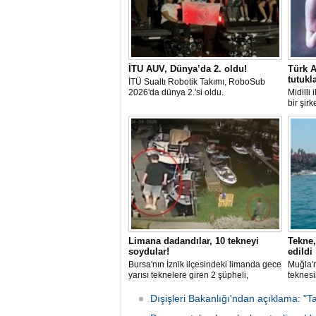
İTU AUV, Dünya’da 2. oldu!
Türk A
tutukl
İTÜ Sualtı Robotik Takımı, RoboSub
2026'da dünya 2.'si oldu.
Midilli
bir şir
tutuklan
Limana dadandılar, 10 tekneyi
Tekne,
soydular!
edildi
Bursa'nın İznik ilçesindeki limanda gece
Muğla'n
yarısı teknelere giren 2 şüpheli,
teknesi
elektronik cihazlar ve değerli eşyalar
bulunan
çaldı. Olay, güvenlik kameralarına
teknen
Dışişleri Bakanlığı'ndan açıklama: "Ta
yansıdı, tekne sahiplerinin ihbarıyla
kurtarm