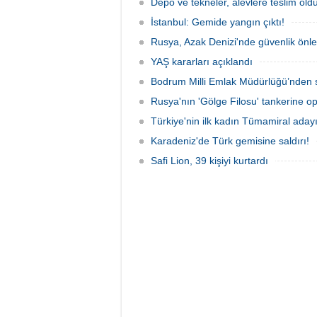
jandarma inceleme başlattı.
Depo ve tekneler, alevlere teslim old
İstanbul: Gemide yangın çıktı!
Rusya, Azak Denizi'nde güvenlik önle
YAŞ kararları açıklandı
Bodrum Milli Emlak Müdürlüğü’nden s
Rusya'nın 'Gölge Filosu' tankerine o
Türkiye'nin ilk kadın Tümamiral aday
Karadeniz'de Türk gemisine saldırı!
Safi Lion, 39 kişiyi kurtardı