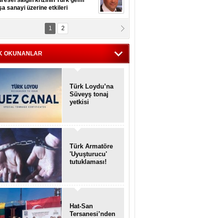
resel salgın krizinin Türk gemi
şa sanayi üzerine etkileri
1
2
pt. MESUT AZMİ GÖKSOY
lavuz kaptan kardeşlerime
hafen...
K OKUNANLAR
Türk Loydu’na
Süveyş tonaj
yetkisi
Türk Armatöre
'Uyuşturucu'
tutuklaması!
Hat-San
Tersanesi’nden