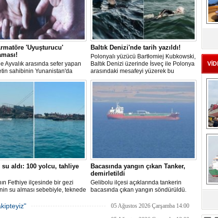
MS
eu
rmatöre 'Uyuşturucu'
Baltık Denizi'nde tarih yazıldı!
aması!
Polonyalı yüzücü Bartłomiej Kubkowski,
 ile Ayvalık arasında sefer yapan
Baltık Denizi üzerinde İsveç ile Polonya
VİD
ketin sahibinin Yunanistan'da
arasındaki mesafeyi yüzerek bu
dığı bildirildi.
başarının ilk örneği olarak tarihe geçti.
Ç
 su aldı: 100 yolcu, tahliye
Bacasında yangın çıkan Tanker,
demirletildi
ın Fethiye ilçesinde bir gezi
Gelibolu ilçesi açıklarında tankerin
nin su alması sebebiyle, teknede
bacasında çıkan yangın söndürüldü.
 100 yolcu tahliye edildi,
Tanker, ardından Şevketiye Demir
sa
in batmaması için bölgede
Sahası'na demirletildi.
kipteyiz"
05 Ağustos 2026 Çarşamba 14:00
a çalışması başlatıldı.