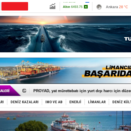
13798.82
Ankara
28 °C
Altın
6493.75
İzmir
32 °C
Dolar
47.588
Antalya
28 °C
Euro
54.9486
Muğla
29 °C
Çanakkale
29 
İTU AUV, Dünya’da 2. oldu!
LNG taşımacılığında maliyetler katlandı
PROYAD, yat mürettebatı için yurt dışı harcı için düze
Türkiye-Irak enerji hattında yeni dönem başlıyor
Türk Armatöre 'Uyuşturucu' tutuklaması!
RI
DENİZ KAZALARI
IMO VE AB
ENERJİ
LİMANLAR
DENİZ KÜL
Deniz turizminde yeni ‘Ceza Rejimi’!
DÖDER, 28. Dönem Yönetim Kurulu Başkanını seçti!
Fairline, Türkiye’de ‘SoleMarin’i seçti
Baltık Denizi'nde tarih yazıldı!
Runit kubbesi okyanusun derinliklerinde halkı tehdit 