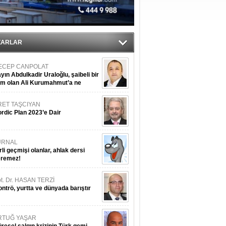
ZARLAR
ECEP CANPOLAT
yın Abdulkadir Uraloğlu, şaibeli bir
im olan Ali Kurumahmut’a ne
nışıyorsunuz?
RET TAŞCIYAN
rdic Plan 2023’e Dair
URNAL
rli geçmişi olanlar, ahlak dersi
eremez!
t. Dr. HASAN TERZİ
ntrö, yurtta ve dünyada barıştır
RTUĞ YAŞAR