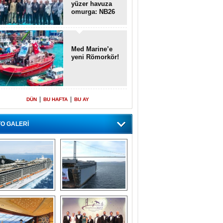
yüzer havuza
omurga: NB26
Med Marine’e
yeni Römorkör!
|
|
DÜN
BU HAFTA
BU AY
O GALERİ
emi içinde gemi” 
Dünyada tek! 
konsepti ile MSC 
Denizaltı yüzer 
Splendida
havuzu intikal 
seyrine başladı