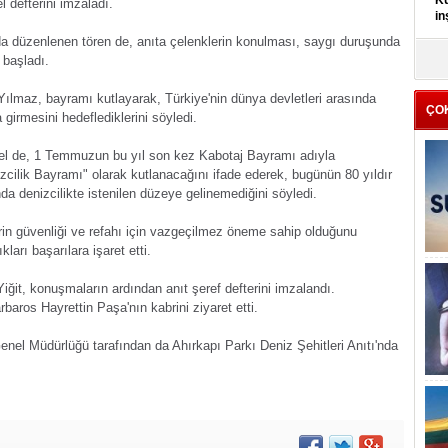
Kü
 defterini imzaladı.
in
da düzenlenen tören de, anıta çelenklerin konulması, saygı duruşunda
K
 başladı.
Kı
it
ılmaz, bayramı kutlayarak, Türkiye'nin dünya devletleri arasında
ÇO
girmesini hedeflediklerini söyledi.
el de, 1 Temmuzun bu yıl son kez Kabotaj Bayramı adıyla
zcilik Bayramı" olarak kutlanacağını ifade ederek, bugünün 80 yıldır
a denizcilikte istenilen düzeye gelinemediğini söyledi.
in güvenliği ve refahı için vazgeçilmez öneme sahip olduğunu
kları başarılara işaret etti.
it, konuşmaların ardından anıt şeref defterini imzalandı.
baros Hayrettin Paşa'nın kabrini ziyaret etti.
nel Müdürlüğü tarafından da Ahırkapı Parkı Deniz Şehitleri Anıtı'nda