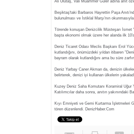
Ali Ulutaş, Vali Muammer Güler adına anıt özel
Beşiktaş'taki Barbaros Hayrettin Paşa Anıtı'n
bulunulması ve İstiklal Marşı'nın okunmasıyla
Törende konuşan Denizcilik Müsteşarı İsmet Y
başta ekonomi olmak üzere her alanda ilk 10'a 
Deniz Ticaret Odası Meclis Başkanı Erol Yüc
kutlandığını, önümüzdeki yıldan itibaren "Deni
bayram olarak kutlandığını ama bu süre zarfınd
Deniz Yarbay Caner Akman da, denizin ülkeler
belirterek, denizi iyi kullanan ülkelerin yakaladı
Kuzey Deniz Saha Komutanı Koramiral Uğur Yiğ
Katılımcılar daha sonra, anıtın yakınındaki Bar
Kıyı Emniyeti ve Gemi Kurtarma İşletmeleri Ge
tören düzenlendi.
DenizHaber.Com