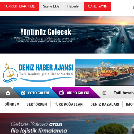
Sitene Ekle
Haberler
Günün Haberleri
Rus İHA’la
Karadeniz’
Tatil hesab
Rusya, göl
Enejota ti
GÜNDEM
SEKTÖRDEN
TÜRK BOĞAZLARI
DENİZ KAZALARI
IMO 
Denizcilik
Türkiye’den
‘14. Olymp
Taksi Botla
TÜRKLİM Ba