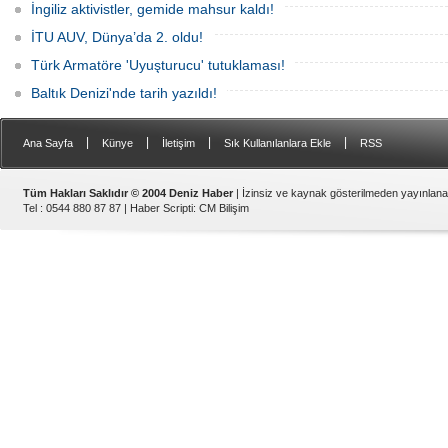
İngiliz aktivistler, gemide mahsur kaldı!
İTU AUV, Dünya’da 2. oldu!
Türk Armatöre 'Uyuşturucu' tutuklaması!
Baltık Denizi'nde tarih yazıldı!
|
|
|
|
Ana Sayfa
Künye
İletişim
Sık Kullanılanlara Ekle
RSS
Tüm Hakları Saklıdır © 2004 Deniz Haber
| İzinsiz ve kaynak gösterilmeden yayınlan
Tel : 0544 880 87 87 |
Haber Scripti
:
CM Bilişim