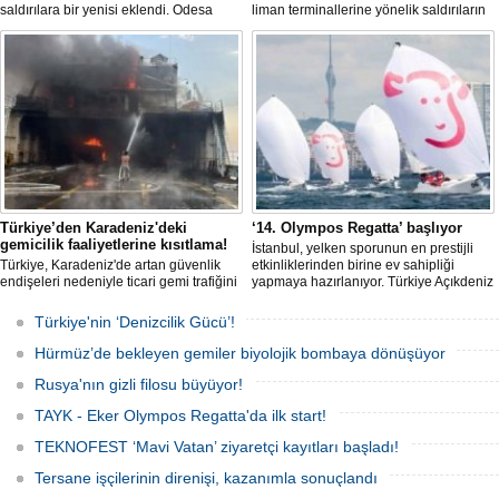
saldırılara bir yenisi eklendi. Odesa
liman terminallerine yönelik saldırıların
açıklarında birden fazla İHA’nın hedef
artması küresel emtia taşımacılığını
aldığı Alman işletmesindeki Emil
sekteye uğrattı. Risk artışıyla birlikte
gemisinde yangın çıktı; teknik sistemler
ortalama petrol tankeri maliyetleri 300
durunca mürettebat tahliye edildi.
bin doları aşarken, savaş sigortası
primleri iki katına çıkarak navlun
fiyatlarında yüzde 50’yi geçen
yükselişleri beraberinde getirdi.
Türkiye’den Karadeniz'deki
‘14. Olympos Regatta’ başlıyor
gemicilik faaliyetlerine kısıtlama!
İstanbul, yelken sporunun en prestijli
Türkiye, Karadeniz'de artan güvenlik
etkinliklerinden birine ev sahipliği
endişeleri nedeniyle ticari gemi trafiğini
yapmaya hazırlanıyor. Türkiye Açıkdeniz
kısıtlamaya başladı. Bu durum,
Yarış Kulübü (TAYK), Türkiye Yelken
bölgedeki gıda güvenliğini tehdit ediyor.
Federasyonu ve Eker Süt Ürünleri iş
Türkiye'nin ‘Denizcilik Gücü’!
birliğiyle hayata geçirilecek olan 14.
TAYK - Eker Olympos Regatta, 7
Hürmüz’de bekleyen gemiler biyolojik bombaya dönüşüyor
Ağustos'ta start alacak ve 16 Ağustos'a
kadar deniz tutkunlarını bir araya
Rusya'nın gizli filosu büyüyor!
getirecek.
TAYK - Eker Olympos Regatta'da ilk start!
TEKNOFEST ‘Mavi Vatan’ ziyaretçi kayıtları başladı!
Tersane işçilerinin direnişi, kazanımla sonuçlandı