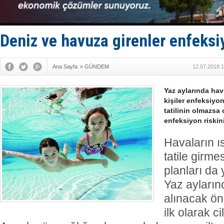
SOCAR da M
Türkiye'nin
Dünyanın e
Hürmüz’de
Deniz ve havuza girenler enfeksi
Rusya'nın g
Ana Sayfa
»
GÜNDEM
12.07.2018 1
Yaz aylarında hav
kişiler enfeksiyon
tatilinin olmazsa
enfeksiyon riskini 
Havaların ı
tatile girmes
planları da
Yaz ayların
alınacak ön
ilk olarak ci