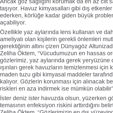
Ancak göz sağlığını korumak da en az cilt 
taşıyor. Havuz kimyasalları gibi dış etkenler
ederken, körlüğe kadar giden büyük proble
açabiliyor.
Özellikle yaz aylarında lens kullanan ve d
ameliyatı olan kişilerin gerekli önlemleri mu
gerektiğinin altını çizen Dünyagöz Altuniza
Zeliha Öktem, “Vücudumuzun en hassas org
gözlerimiz, yaz aylarında gerek yeryüzüne
ışınları gerek havuzların temizlenmesi için k
maden tuzu gibi kimyasal maddeler tarafında
kalıyor. Gözlerin korunması için alınacak beli
riskleri en aza indirmek ise mümkün olabilir”
İster deniz ister havuzda olsun, yüzerken göz
temasının enfeksiyon riskini arttırdığını beli
Zeliha Öktem, “Gözlerimizin en dış yüzeyin