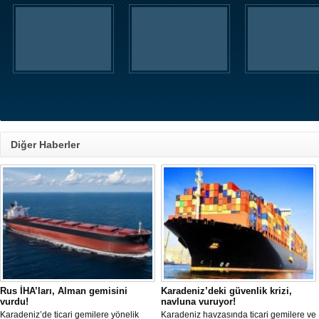
Diğer Haberler
Rus İHA’ları, Alman gemisini
Karadeniz’deki güvenlik krizi,
vurdu!
navluna vuruyor!
Karadeniz’de ticari gemilere yönelik
Karadeniz havzasında ticari gemilere ve