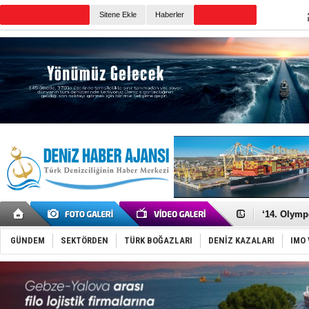
TURKISH MARITIME
Sitene Ekle
Haberler
CANLI YAYIN
Günün Haberleri
Denizcilik
Türkiye’den
‘14. Olymp
Taksi Botla
TÜRKLİM Ba
GÜNDEM
SEKTÖRDEN
TÜRK BOĞAZLARI
DENİZ KAZALARI
IMO 
SOCAR da M
Türkiye'nin
Dünyanın e
Hürmüz’de
Rusya'nın g