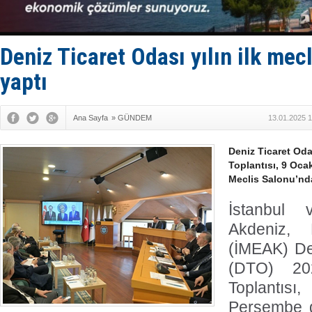
Keşfedildi
D-Marin, A
Van’da inş
ASEAN ilk 
Deniz Ticaret Odası yılın ilk mecl
TAYK - Eke
yaptı
Ana Sayfa
»
GÜNDEM
13.01.2025 1
Deniz Ticaret Odas
Toplantısı, 9 Oc
Meclis Salonu’nda
İstanbul
Akdeniz, 
(İMEAK) De
(DTO) 202
Toplantı
Perşembe g