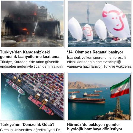
Türkiye’den Karadeniz'deki
‘14. Olympos Regatta’ başlıyor
gemicilik faaliyetlerine kısıtlama!
İstanbul, yelken sporunun en prestijli
Türkiye, Karadeniz'de artan güvenlik
etkinliklerinden birine ev sahipliği
endişeleri nedeniyle ticari gemi trafiğini
yapmaya hazırlanıyor. Türkiye Açıkdeniz
kısıtlamaya başladı. Bu durum,
Yarış Kulübü (TAYK), Türkiye Yelken
bölgedeki gıda güvenliğini tehdit ediyor.
Federasyonu ve Eker Süt Ürünleri iş
birliğiyle hayata geçirilecek olan 14.
TAYK - Eker Olympos Regatta, 7
Ağustos'ta start alacak ve 16 Ağustos'a
kadar deniz tutkunlarını bir araya
getirecek. "Rüzgâ
Türkiye'nin ‘Denizcilik Gücü’!
Hürmüz’de bekleyen gemiler
biyolojik bombaya dönüşüyor
Giresun Üniversitesi öğretim üyesi Dr.