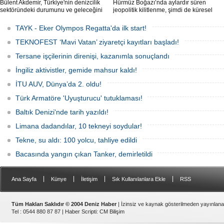
Bülent Akdemir, Türkiye'nin denizcilik
Hürmüz Boğazı’nda aylardır süren
sektöründeki durumunu ve geleceğini
jeopolitik kilitlenme, şimdi de küresel
değerlendirdi.
ölçekte bir çevre felaketinin kapısını
aralamış olabilir. Sıcak sularda
TAYK - Eker Olympos Regatta'da ilk start!
hareketsiz bekleyen binden fazla gemi,
istilacı deniz canlıları için devasa bir
TEKNOFEST ‘Mavi Vatan’ ziyaretçi kayıtları başladı!
üreme merkezine dönüşmüş durumda.
Tersane işçilerinin direnişi, kazanımla sonuçlandı
İngiliz aktivistler, gemide mahsur kaldı!
İTU AUV, Dünya’da 2. oldu!
Türk Armatöre 'Uyuşturucu' tutuklaması!
Baltık Denizi'nde tarih yazıldı!
Limana dadandılar, 10 tekneyi soydular!
Tekne, su aldı: 100 yolcu, tahliye edildi
Bacasında yangın çıkan Tanker, demirletildi
|
|
|
|
Ana Sayfa
Künye
İletişim
Sık Kullanılanlara Ekle
RSS
Tüm Hakları Saklıdır © 2004 Deniz Haber
| İzinsiz ve kaynak gösterilmeden yayınlan
Tel : 0544 880 87 87 |
Haber Scripti
:
CM Bilişim