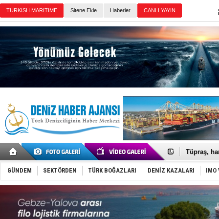
Sitene Ekle
Haberler
Günün Haberleri
Anadolu Te
Derince, I
Tüpraş, ha
İTU AUV, D
LNG taşıma
PROYAD, yat
GÜNDEM
SEKTÖRDEN
TÜRK BOĞAZLARI
DENİZ KAZALARI
IMO 
Türkiye-Ir
Türk Armat
Deniz turi
DÖDER, 28.
Fairline, T