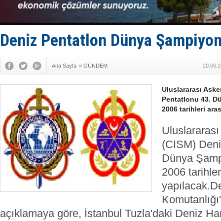
Baltık Deni
Runit kubb
Limana dad
Türk Loydu
Deniz Pentatlon Dünya Şampiyon
Ana Sayfa
»
GÜNDEM
20.06.2
Uluslararası Aske
Pentatlonu 43. D
2006 tarihleri ara
Uluslararası
(CISM) Deni
Dünya Şamp
2006 tarihle
yapılacak.
De
Komutanlığı
açıklamaya göre, İstanbul Tuzla'daki Deniz Ha