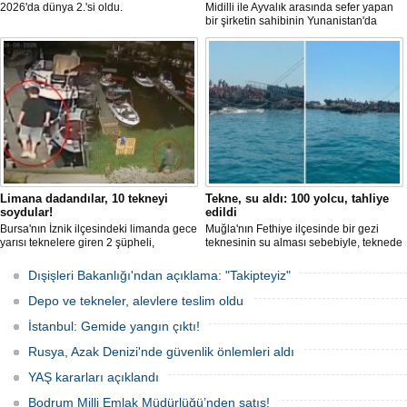
2026'da dünya 2.'si oldu.
Midilli ile Ayvalık arasında sefer yapan
bir şirketin sahibinin Yunanistan'da
tutuklandığı bildirildi.
Limana dadandılar, 10 tekneyi
Tekne, su aldı: 100 yolcu, tahliye
soydular!
edildi
Bursa'nın İznik ilçesindeki limanda gece
Muğla'nın Fethiye ilçesinde bir gezi
yarısı teknelere giren 2 şüpheli,
teknesinin su alması sebebiyle, teknede
elektronik cihazlar ve değerli eşyalar
bulunan 100 yolcu tahliye edildi,
çaldı. Olay, güvenlik kameralarına
teknenin batmaması için bölgede
Dışişleri Bakanlığı'ndan açıklama: "Takipteyiz"
yansıdı, tekne sahiplerinin ihbarıyla
kurtarma çalışması başlatıldı.
jandarma inceleme başlattı.
Depo ve tekneler, alevlere teslim oldu
İstanbul: Gemide yangın çıktı!
Rusya, Azak Denizi'nde güvenlik önlemleri aldı
YAŞ kararları açıklandı
Bodrum Milli Emlak Müdürlüğü’nden satış!