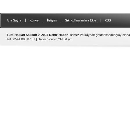
|
|
|
|
Ana Sayfa
Künye
İletişim
Sık Kullanılanlara Ekle
RSS
Tüm Hakları Saklıdır © 2004 Deniz Haber
| İzinsiz ve kaynak gösterilmeden yayınlan
Tel : 0544 880 87 87 |
Haber Scripti
:
CM Bilişim