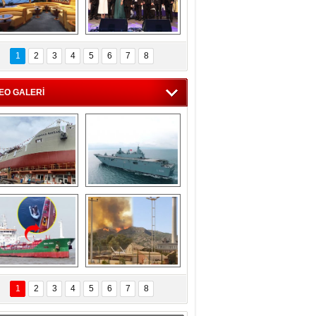
C'den 55 milyon 
5. Bosphorus Ship 
roluk turizm geliri 
Brokers Dinner, 
1
2
3
4
5
6
7
8
müjdesi
İstanbul’da yapıldı
EO GALERİ
eksan Tersanesi, 
TCG Anadolu, 
Başaran Bayrak 
tersane teknik 
tankerini suya 
seyrini tamamladı
indirdi
Göçmenlerin 
Milas’taki yangın 
imdadına Türk 
yeniden termik 
1
2
3
4
5
6
7
8
hipli MINA DENIZ 
santrallere doğru 
yetişti
ilerliyor