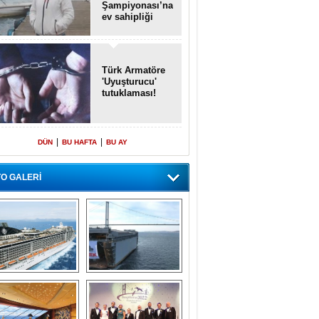
Şampiyonası’na
ev sahipliği
yapacak
Türk Armatöre
'Uyuşturucu'
tutuklaması!
|
|
DÜN
BU HAFTA
BU AY
O GALERİ
emi içinde gemi” 
Dünyada tek! 
konsepti ile MSC 
Denizaltı yüzer 
Splendida
havuzu intikal 
seyrine başladı