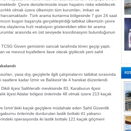
rmektedir. Çevre denizlerimizde insan hayatını riske edebilecek
azırlıklı olmak üzere ülkemizin tüm kurumları, imkan ve
ba harcamaktadır. Türk arama kurtarma bölgesinde 7 gün 24 saat
ızın bugün başarıyla gerçekleştirdiği tatbikat ülkemizin çevre
 olaylarına hızlı reaksiyon gösterebilen etkin bir arama
 kurumlar arasında en üst seviyede koordinasyon bulunduğunun
r, TCSG Güven gemisinin sancak tarafında tören geçişi yaptı.
n ve mevcut kıyafetlere ilave olarak giyilecek yeni sahil
akalandı
FOT
ları, yasa dışı geçişlerle ilgili çalışmalarını tatbikat sırasında
i saatlere kadar İzmir ve Balıkesir'de 4 harekat düzenlendi.
, Dikili ilçesi Salihleraltı mevkisinde 83, Karaburun ilçesi
alık ilçesi Adalar bölgesi önlerinde 48 olmak üzere 213 kaçak
ve İzmir'deki kaçak geçişlere müdahale eden Sahil Güvenlik
ırgaburnu önlerinde durdurulan lastik bottaki 41 yabancı
“G
nlerindeki operasyonda iki lastik bottaki 121 kaçak göçmeni