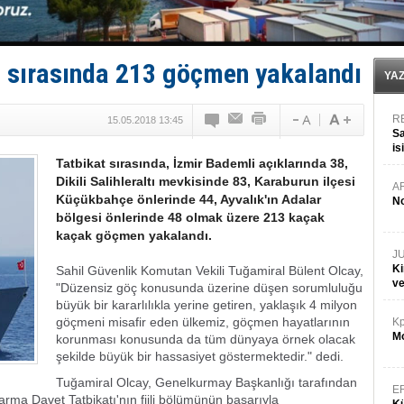
Fairline, Türkiye’de ‘SoleMarin’i seçti
Baltık Denizi'nde tarih yazıldı!
Runit kubbesi okyanusun derinliklerinde halkı tehdit 
Limana dadandılar, 10 tekneyi soydular!
ı sırasında 213 göçmen yakalandı
Türk Loydu’na Süveyş tonaj yetkisi
YA
R
15.05.2018 13:45
Sa
is
Tatbikat sırasında, İzmir Bademli açıklarında 38,
da
Dikili Salihleraltı mevkisinde 83, Karaburun ilçesi
A
Küçükbahçe önlerinde 44, Ayvalık'ın Adalar
No
bölgesi önlerinde 48 olmak üzere 213 kaçak
kaçak göçmen yakalandı.
J
Ki
Sahil Güvenlik Komutan Vekili Tuğamiral Bülent Olcay,
v
"Düzensiz göç konusunda üzerine düşen sorumluluğu
büyük bir kararlılıkla yerine getiren, yaklaşık 4 milyon
göçmeni misafir eden ülkemiz, göçmen hayatlarının
Kp
Mo
korunması konusunda da tüm dünyaya örnek olacak
şekilde büyük bir hassasiyet göstermektedir." dedi.
Tuğamiral Olcay, Genelkurmay Başkanlığı tarafından
E
rma Davet Tatbikatı'nın fiili bölümünün başarıyla