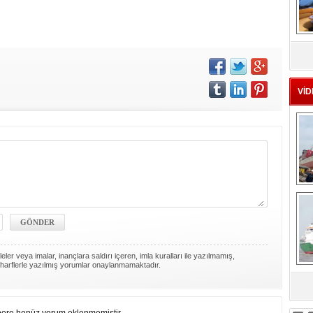
MS
eu
VİD
Ç
ler veya imalar, inançlara saldırı içeren, imla kuralları ile yazılmamış,
harflerle yazılmış yorumlar onaylanmamaktadır.
sa