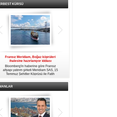
ERBEST KÜRSÜ
Fransız Meridiam, Boğaz köprüleri
Kendi yat limanına sahip en pahalı
ihalesine hazırlanıyor iddiası
özel adalar
Bloomberg'in haberine göre Fransız
Dünyanın en zengin insanlarından
altyapı yatırım şirketi Meridiam SAS, 15
bazıları için yaşam tarzının bir parçası
Temmuz Şehitler Köprüsü ile Fatih
sadece bir süper yat değil, aynı
R
Sultan Mehmet Köprüsü'nün
zamanda kendi yat limanı, helikopter
özelleştirilmesine yönelik ihaleyle
pisti ve seçkin villaları da içeren koca
ilgileniyor.
bir özel adadır.
İMANLAR