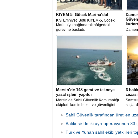
KIYEM-5, Göcek Marina’da!
Damen
Güvenl
Kıyı Emniyeti Botu KIYEM-5, Göcek
kurta
Marina’ya bağlanarak bölgedeki
görevine başladı.
Damen 
Serbest
üssü ol
Güvenliğ
Mersin’de 148 gemi ve tekneye
6 balı
yasal işlem yapıldı
cezası
Mersin’de Sahil Güvenlik Komutanlığı
Samsun'
ekipleri, kentin huzur ve güvenliğini
suçlard
sağlamak amacıyla 2025 yılının ilk 5
ayında 7 bin 783 saat görev yaptı.
Sahil Güvenlik tarafından üretilen u
Denetimlerde 2 bin 549 gemi ve tekne
kontrol edilirken, kurallara uymayan
Balıkesir’de iki ayrı operasyonda 3
148’ine yasal işlem uygulandı.
Türk ve Yunan sahil ekibi yetkilileri to