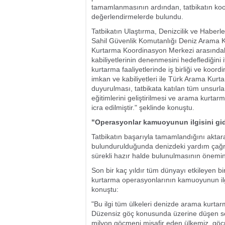
tamamlanmasının ardından, tatbikatın koor
değerlendirmelerde bulundu.
Tatbikatın Ulaştırma, Denizcilik ve Habe
Sahil Güvenlik Komutanlığı Deniz Arama K
Kurtarma Koordinasyon Merkezi arasındak
kabiliyetlerinin denenmesini hedeflediğini
kurtarma faaliyetlerinde iş birliği ve koo
imkan ve kabiliyetleri ile Türk Arama Kur
duyurulması, tatbikata katılan tüm unsurl
eğitimlerini geliştirilmesi ve arama kurta
icra edilmiştir." şeklinde konuştu.
"Operasyonlar kamuoyunun ilgisini gid
Tatbikatın başarıyla tamamlandığını akta
bulundurulduğunda denizdeki yardım çağrı
sürekli hazır halde bulunulmasının önemin
Son bir kaç yıldır tüm dünyayı etkileyen 
kurtarma operasyonlarının kamuoyunun ilgi
konuştu:
"Bu ilgi tüm ülkeleri denizde arama kurta
Düzensiz göç konusunda üzerine düşen soru
milyon göçmeni misafir eden ülkemiz, g