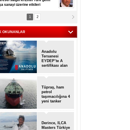
resel salgın krizinin Türk gemi
şa sanayi üzerine etkileri
1
2
pt. MESUT AZMİ GÖKSOY
lavuz kaptan kardeşlerime
hafen...
K OKUNANLAR
Anadolu
Tersanesi
EYDEP’te A
sertifikası alan
ilk tersane oldu
Tüpraş, ham
petrol
taşımacılığına 4
yeni tanker
daha ekliyor
Derince, ILCA
Masters Türkiye