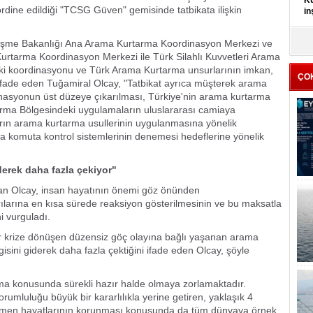
Kü
dine edildiği "TCSG Güven" gemisinde tatbikata ilişkin
in
K
rleşme Bakanlığı Ana Arama Kurtarma Koordinasyon Merkezi ve
Kı
urtarma Koordinasyon Merkezi ile Türk Silahlı Kuvvetleri Arama
it
i koordinasyonu ve Türk Arama Kurtarma unsurlarının imkan,
ÇO
 ifade eden Tuğamiral Olcay,
"Tatbikat ayrıca müşterek arama
rdinasyonun üst düzeye çıkarılması, Türkiye'nin arama kurtarma
tarma Bölgesindeki uygulamaların uluslararası camiaya
arın arama kurtarma usullerinin uygulanmasına yönelik
rma komuta kontrol sistemlerinin denemesi hedeflerine yönelik
erek daha fazla çekiyor"
ran Olcay, insan hayatının önemi göz önünden
larına en kısa sürede reaksiyon gösterilmesinin ve bu maksatla
i vurguladı.
bir krize dönüşen düzensiz göç olayına bağlı yaşanan arama
sini giderek daha fazla çektiğini ifade eden Olcay, şöyle
rma konusunda sürekli hazır halde olmaya zorlamaktadır.
mluluğu büyük bir kararlılıkla yerine getiren, yaklaşık 4
öçmen hayatlarının korunması konusunda da tüm dünyaya örnek