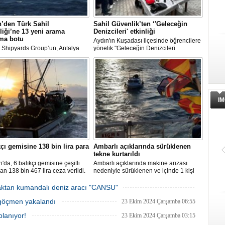
’den Türk Sahil
Sahil Güvenlik’ten ‘'Geleceğin
iği’ne 13 yeni arama
Denizcileri' etkinliği
rma botu
Aydın'ın Kuşadası ilçesinde öğrencilere
Shipyards Group’un, Antalya
yönelik "Geleceğin Denizcileri
 Bölgesi’ndeki stratejik üretim
Bilgilendirme" etkinliği gerçekleştirildi.
an Damen Antalya, Türk Sahil
i için kolları sıvıyor.
IM
kçı gemisine 138 bin lira para
Ambarlı açıklarında sürüklenen
tekne kurtarıldı
da, 6 balıkçı gemisine çeşitli
Ambarlı açıklarında makine arızası
an 138 bin 467 lira ceza verildi.
nedeniyle sürüklenen ve içinde 1 kişi
bulunan tekne kurtarıldı.
zaktan kumandalı deniz aracı "CANSU"
28 Ekim 2024 Pazartesi 12:31
3 göçmen yakalandı
23 Ekim 2024 Çarşamba 06:55
planıyor!
23 Ekim 2024 Çarşamba 03:15