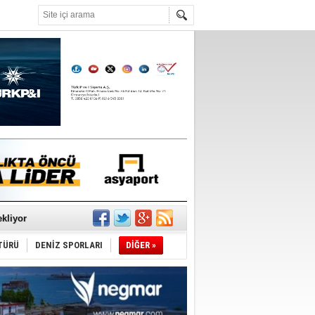
°C
sane oldu
ipliği yapacak
ekliyor
TÜRÜ
DENİZ SPORLARI
DİĞER »
nleme istiyor