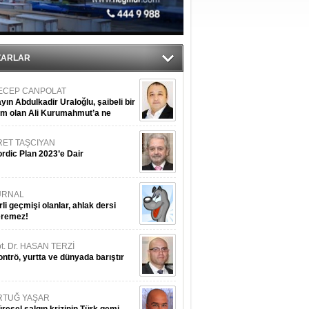
ediyor
ZARLAR
ECEP CANPOLAT
yın Abdulkadir Uraloğlu, şaibeli bir
im olan Ali Kurumahmut’a ne
nışıyorsunuz?
RET TAŞCIYAN
rdic Plan 2023’e Dair
URNAL
rli geçmişi olanlar, ahlak dersi
eremez!
t. Dr. HASAN TERZİ
ntrö, yurtta ve dünyada barıştır
RTUĞ YAŞAR