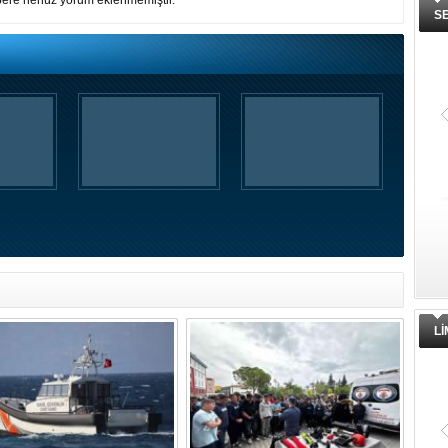
ere henüz yorum eklenmemiştir.
S
L