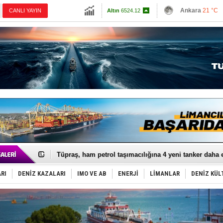
13798.82
Ankara
21 °C
CANLI YAYIN
Altın
6524.12
İzmir
25 °C
Dolar
47.7128
Antalya
25 °C
Euro
54.9948
Muğla
24 °C
Çanakkale
22 
Anadolu Tersanesi EYDEP’te A sertifikası alan ilk ter
Derince, ILCA Masters Türkiye Şampiyonası’na ev sah
Tüpraş, ham petrol taşımacılığına 4 yeni tanker daha 
İTU AUV, Dünya’da 2. oldu!
LNG taşımacılığında maliyetler katlandı
RI
DENİZ KAZALARI
IMO VE AB
ENERJİ
LİMANLAR
DENİZ KÜL
PROYAD, yat mürettebatı için yurt dışı harcı için düze
Türkiye-Irak enerji hattında yeni dönem başlıyor
Türk Armatöre 'Uyuşturucu' tutuklaması!
Deniz turizminde yeni ‘Ceza Rejimi’!
DÖDER, 28. Dönem Yönetim Kurulu Başkanını seçti!