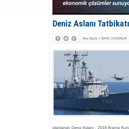
Deniz Aslanı Tatbikat
Ana Sayfa
»
SAHİL GÜVENLİK
planlanan Deniz Aslanı - 2018 Arama Kurta