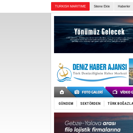
TURKISH MARITIME
Sitene Ekle
Haberler
Günün Haberleri
GÜNDEM
SEKTÖRDEN
TÜRK BOĞAZLA