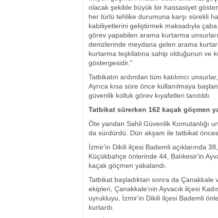
olacak şekilde büyük bir hassasiyet göste
her türlü tehlike durumuna karşı sürekli h
kabiliyetlerini geliştirmek maksadıyla ça
görev yapabilen arama kurtarma unsurlarım
denizlerinde meydana gelen arama kurtarma
kurtarma teşkilatına sahip olduğunun ve
göstergesidir."
Tatbikatın ardından tüm katılımcı unsurla
Ayrıca kısa süre önce kullanılmaya başlana
güvenlik kolluk görev kıyafetleri tanıtıldı.
Tatbikat sürerken 162 kaçak göçmen y
Öte yandan Sahil Güvenlik Komutanlığı unsur
da sürdürdü.
Dün akşam ile tatbikat önces
İzmir'in Dikili ilçesi Bademli açıklarında 38
Küçükbahçe önlerinde 44, Balıkesir'in Ayv
kaçak göçmen yakalandı.
Tatbikat başladıktan sonra da Çanakkale 
ekipleri, Çanakkale'nin Ayvacık ilçesi Kad
uyrukluyu, İzmir'in Dikili ilçesi Bademli ö
kurtardı.