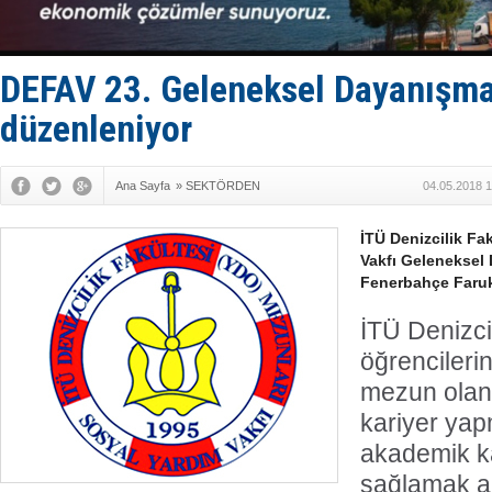
DEFAV 23. Geleneksel Dayanışma
düzenleniyor
Ana Sayfa
»
SEKTÖRDEN
04.05.2018 1
İTÜ Denizcilik Fa
Vakfı Geleneksel
Fenerbahçe Faruk 
İTÜ Denizci
öğrencileri
mezun olan
kariyer yap
akademik ka
sağlamak a