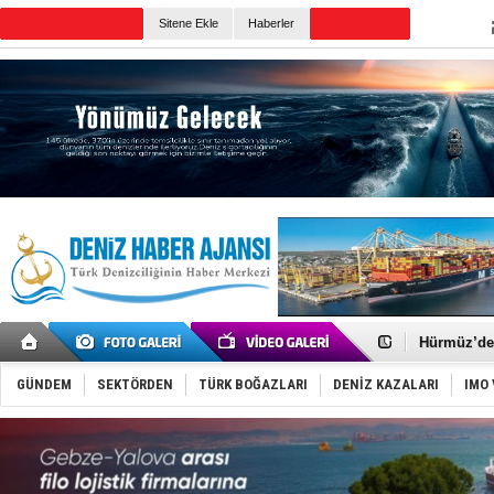
TURKISH MARITIME
Sitene Ekle
Haberler
CANLI YAYIN
Günün Haberleri
Denizcilik
Türkiye’den
‘14. Olymp
Taksi Botla
TÜRKLİM Ba
SOCAR da M
Türkiye'nin
Dünyanın e
Hürmüz’de
Rusya'nın g
Keşfedildi
GÜNDEM
SEKTÖRDEN
TÜRK BOĞAZLARI
DENİZ KAZALARI
IMO 
D-Marin, A
Van’da inş
ASEAN ilk 
TAYK - Eke