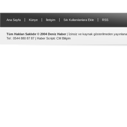
Gemi Geri Dönüşüm Yönetm
özellikle özellikle kıyı şerid
ilişkin hükümlere uymadığ
listesinden çıkarıld
|
|
|
|
Ana Sayfa
Künye
İletişim
Sık Kullanılanlara Ekle
RSS
Tüm Hakları Saklıdır © 2004 Deniz Haber
| İzinsiz ve kaynak gösterilmeden yayınlan
Tel : 0544 880 87 87 |
Haber Scripti
:
CM Bilişim