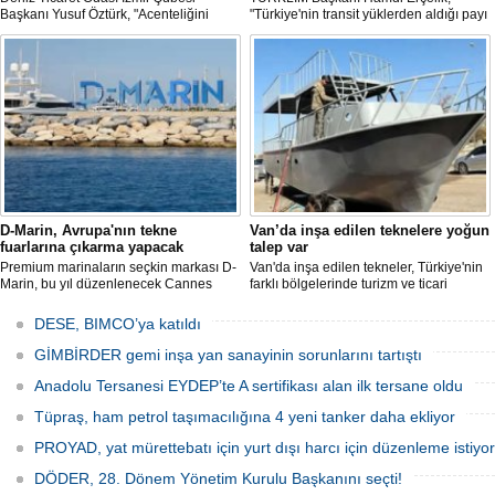
Başkanı Yusuf Öztürk, "Acenteliğini
"Türkiye'nin transit yüklerden aldığı payı
yaptığımız gemi sayesinde süreci
artırmak için kamu-özel sektör
baştan sona takip etme fırsatı buldum.
eşgüdümünü güçlendirmeli; liman,
İlk günden itibaren hizmet anlayışındaki
demiryolu, kara yolu ve dijital altyapı
değişimi hissettik. Operasyonlar çok
yatırımlarını bütüncül bir anlayışla
hızlı şekilde tamamlandı" dedi
hayata geçirmeliyiz" dedi.
D-Marin, Avrupa'nın tekne
Van’da inşa edilen teknelere yoğun
İnsansız cankurtaran ih
fuarlarına çıkarma yapacak
talep var
BlueForge kazan
Premium marinaların seçkin markası D-
Van'da inşa edilen tekneler, Türkiye'nin
Denizcilik teknolojileri alanı
Marin, bu yıl düzenlenecek Cannes
farklı bölgelerinde turizm ve ticari
gösteren, merkezi İstanbul’
Yachting Festival ve Cenova
faaliyetlerde kullanılmak üzere deniz ve
ve Ar-Ge faaliyetlerinin
Uluslararası Tekne Fuarı'nda
göllerle buluşuyor. Müşterilerin
DESE, BIMCO’ya katıldı
bölümünü ise Trabzon’da
ziyaretçileriyle yeniden buluşmaya
taleplerine göre özel olarak tasarlanan
BlueForge, ResQR ins
hazırlanıyor.
tekneler, donanım ve özelliklerine göre
GİMBİRDER gemi inşa yan sanayinin sorunlarını tartıştı
cankurtaran sistemi ihales
şekillendirilerek teslim ediliyor.
Anadolu Tersanesi EYDEP’te A sertifikası alan ilk tersane oldu
Tüpraş, ham petrol taşımacılığına 4 yeni tanker daha ekliyor
PROYAD, yat mürettebatı için yurt dışı harcı için düzenleme istiyor
DÖDER, 28. Dönem Yönetim Kurulu Başkanını seçti!