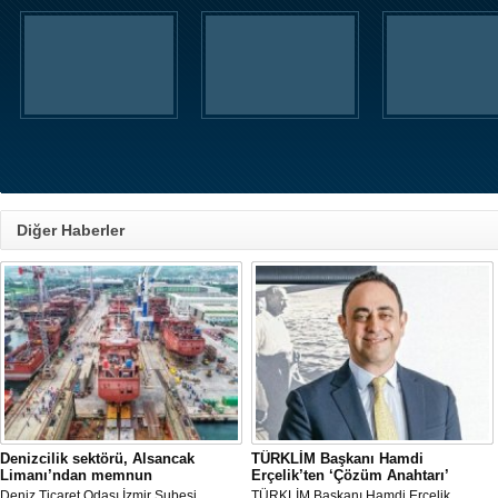
Diğer Haberler
Denizcilik sektörü, Alsancak
TÜRKLİM Başkanı Hamdi
Limanı’ndan memnun
Erçelik’ten ‘Çözüm Anahtarı’
Deniz Ticaret Odası İzmir Şubesi
TÜRKLİM Başkanı Hamdi Erçelik,