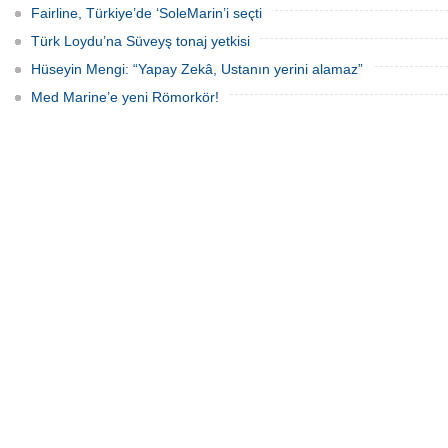
Fairline, Türkiye’de ‘SoleMarin’i seçti
Türk Loydu’na Süveyş tonaj yetkisi
Hüseyin Mengi: “Yapay Zekâ, Ustanın yerini alamaz”
Varlık Fonu’ndan Alsanc
Med Marine’e yeni Römorkör!
açıklaması
Alsancak Limanı’nın işletm
dönem başlarken, Türkiye V
Yatırımlardan Sorumlu Ge
Yardımcısı Aziz Murat Ulu
satış ya da imtiyaz devri ya
belirterek, “Yük limanı oper
yerli ve milli Alport’a tesl
açıklamasında bulu
Dörtel Gemi Söküm AB li
çıkarıldı
Aliağa’daki Dörtel Gemi