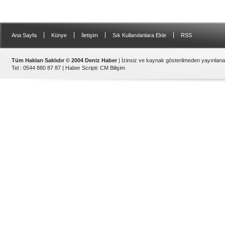
|
|
|
|
Ana Sayfa
Künye
İletişim
Sık Kullanılanlara Ekle
RSS
Tüm Hakları Saklıdır © 2004 Deniz Haber
| İzinsiz ve kaynak gösterilmeden yayınlan
Tel : 0544 880 87 87 |
Haber Scripti
:
CM Bilişim