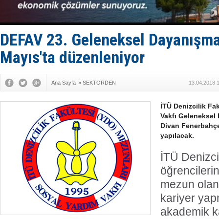
DESE, BIMC
GİMBİRDER 
35 milyon T
İnsansız c
DEFAV 23. Geleneksel Dayanışma
Yüzyıl son
Mayıs'ta düzenleniyor
Ana Sayfa
»
SEKTÖRDEN
13.04.2018 
İTÜ Denizcilik Fa
Vakfı Geleneksel
Divan Fenerbahçe 
yapılacak.
İTÜ Denizci
öğrencileri
mezun olan
kariyer yap
akademik ka