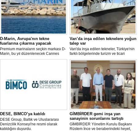
D-Marin, Avrupa'nın tekne
Van’da inşa edilen teknelere yoğun
fuarlarına çıkarma yapacak
talep var
Premium marinaların seçkin markası D-
Van'da inşa edilen tekneler, Türkiye'nin
Marin, bu yıl düzenlenecek Cannes
farklı bölgelerinde turizm ve ticari
Yachting Festival ve Cenova
faaliyetlerde kullanılmak üzere deniz ve
Uluslararası Tekne Fuarı'nda
göllerle buluşuyor. Müşterilerin
ziyaretçileriyle yeniden buluşmaya
taleplerine göre özel olarak tasarlanan
hazırlanıyor.
tekneler, donanım ve özelliklerine göre
şekillendirilerek teslim ediliyor.
DESE, BIMCO’ya katıldı
GİMBİRDER gemi inşa yan
sanayinin sorunlarını tartıştı
DESE Group, Baltık ve Uluslararası
Denizcilik Konseyi'ne resmi olarak
GİMBİRDER Yönetim Kurulu Başkanı
katıldığını duyurdu.
Rüstem İnce ve beraberindeki heyet,
YTSO Başkanı Cemil Demiryürek’i