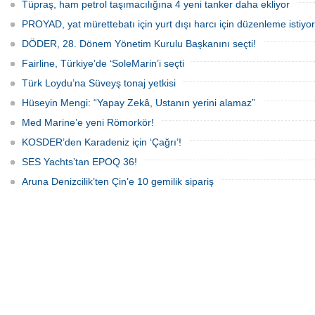
ziyaret etti. Görüşmede tersane taşeron
Tüpraş, ham petrol taşımacılığına 4 yeni tanker daha ekliyor
firmalarının yaşadığı sektörel sorunlar
ile vergi uygulamalarındaki
PROYAD, yat mürettebatı için yurt dışı harcı için düzenleme istiyor
mağduriyetler ele alındı.
DÖDER, 28. Dönem Yönetim Kurulu Başkanını seçti!
Fairline, Türkiye’de ‘SoleMarin’i seçti
Türk Loydu’na Süveyş tonaj yetkisi
Hüseyin Mengi: “Yapay Zekâ, Ustanın yerini alamaz”
Med Marine’e yeni Römorkör!
KOSDER’den Karadeniz için ‘Çağrı’!
SES Yachts’tan EPOQ 36!
Aruna Denizcilik’ten Çin’e 10 gemilik sipariş