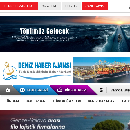
Sitene Ekle
Haberler
Günün Haberleri
Keşfedildi
D-Marin, A
Van’da inş
ASEAN ilk 
TAYK - Eke
GÜNDEM
SEKTÖRDEN
TÜRK BOĞAZLARI
DENİZ KAZALARI
IMO 
İstanbul v
TEKNOFEST 
Tersane işç
İngiliz akt
FESCO, Kar