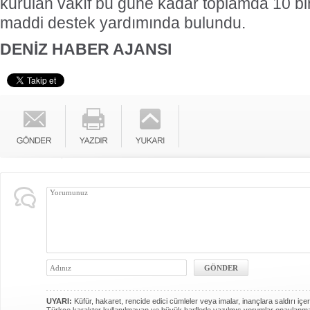
kurulan vakıf bu güne kadar toplamda 10 bin
maddi destek yardımında bulundu.
DENİZ HABER AJANSI
UYARI:
Küfür, hakaret, rencide edici cümleler veya imalar, inançlara saldırı içer