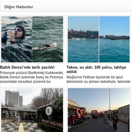
Diğer Haberler
Baltık Denizi'nde tarih yazıldı!
Tekne, su aldı: 100 yolcu, tahliye
edildi
Polonyalı yüzücü Bartłomiej Kubkowski,
Baltık Denizi üzerinde İsveç ile Polonya
Muğla'nın Fethiye ilçesinde bir gezi
arasındaki mesafeyi yüzerek bu
teknesinin su alması sebebiyle, teknede
başarının ilk örneği olarak tarihe geçti.
bulunan 100 yolcu tahliye edildi,
teknenin batmaması için bölgede
kurtarma çalışması başlatıldı.