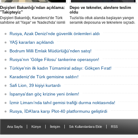
Dışişleri Bakanlığı'ndan açıklama:
Depo ve tekneler, alevlere teslim
"Takipteyiz"
oldu
Dışişleri Bakanlığı, Karadeniz'de Türk
Tuzla'da otluk alanda başlayan yangın
sahibine ait 'Yaşar' ve 'Nadezhda' isimli
seramik deposuna ve teknelere sıçradı.
sivil gemilere yönelik insansız hava
İtfaiye ekipleri uzun uğraşlar sonucu
araçlarıyla gerçekleştirilen saldırıda
alevleri kontrol altına aldı.
Rusya, Azak Denizi'nde güvenlik önlemleri aldı
yaralanan personelin sağlık durumu ve
güvenliğinin yakından takip edildiğini
YAŞ kararları açıklandı
duyurdu.
Bodrum Milli Emlak Müdürlüğü’nden satış!
Rusya'nın 'Gölge Filosu' tankerine operasyon!
Türkiye'nin ilk kadın Tümamiral adayı: Gökçen Fırat!
Karadeniz'de Türk gemisine saldırı!
Safi Lion, 39 kişiyi kurtardı
İspanya'dan göç krizine yeni önlem!
İzmir Limanı’nda tahıl gemisi trafiği durma noktasında!
Rusya, İDA’lara karşı Plot-40 platformunu geliştirdi
|
|
|
|
Ana Sayfa
Künye
İletişim
Sık Kullanılanlara Ekle
RSS