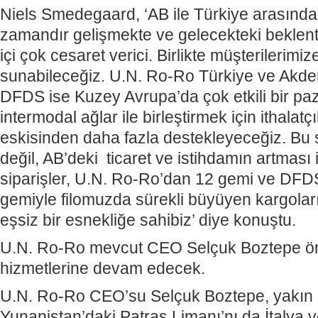
Niels Smedegaard, ‘AB ile Türkiye arasındak
zamandır gelişmekte ve gelecekteki beklenti
içi çok cesaret verici. Birlikte müşterilerimiz
sunabileceğiz. U.N. Ro-Ro Türkiye ve Akde
DFDS ise Kuzey Avrupa’da çok etkili bir paza
intermodal ağlar ile birleştirmek için ithalatçı
eskisinden daha fazla destekleyeceğiz. Bu 
değil, AB’deki ticaret ve istihdamın artması 
siparişler, U.N. Ro-Ro’dan 12 gemi ve DFD
gemiyle filomuzda sürekli büyüyen kargoları
eşsiz bir esnekliğe sahibiz’ diye konuştu.
U.N. Ro-Ro mevcut CEO Selçuk Boztepe ö
hizmetlerine devam edecek.
U.N. Ro-Ro CEO’su Selçuk Boztepe, yakı
Yunanistan’daki Patras Limanı’nı da İtalya v