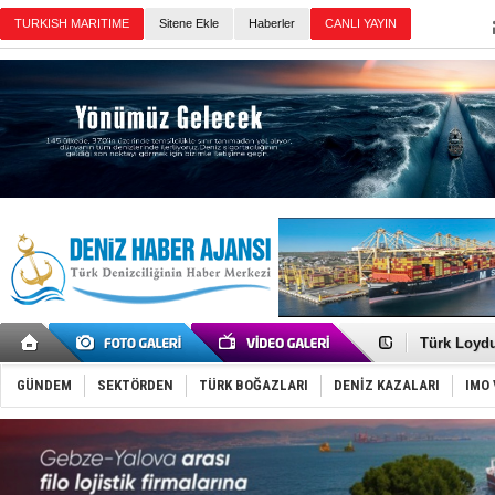
Sitene Ekle
Haberler
Günün Haberleri
Baltık Deni
Runit kubb
Dünyanın e
Türk Loydu
Hüseyin Me
Hat-San Te
GÜNDEM
SEKTÖRDEN
TÜRK BOĞAZLARI
DENİZ KAZALARI
IMO 
Med Marine
KOSDER’den
Kalyoncu’da
Tekne, su a
Bacasında 