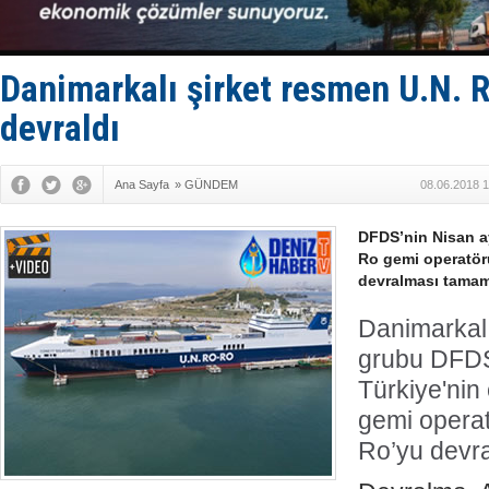
Dışişleri B
Depo ve tek
Kruvaziyer 
SES Yacht
Danimarkalı şirket resmen U.N. 
devraldı
Ana Sayfa
»
GÜNDEM
08.06.2018 1
DFDS’nin Nisan a
Ro gemi operatör
devralması tamam
Danimarkalı 
grubu DFDS
Türkiye'ni
gemi operat
Ro’yu devr