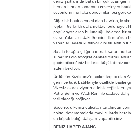
deniz şartlarında batan bir çok ticari gemi
hemen hemen tamamını çevreleyen batıklar 
sevenlerin mutlaka deneyimlemesi gereken 
Diğer bir batık cenneti olan Lavrion, Mak
toplam 55 farklı dalış noktası bulunuyor. H
popülasyonlarda bulunduğu bölgede bir an
olası. Yakınlarındaki Sounion Burnu’nda b
yapanları adeta kutsuyor gibi su altının tü
Su altı fotoğrafçılığına merak saran herk
süper makro fotoğraf cenneti olarak anılan
geçirebileceğiniz binlerce küçük deniz can
sizleri bekliyor.
Ürdün’ün Kızıldeniz’e açılan kapısı olan Ak
gemi ve tank batıklarıyla özellikle başlangıç
Vizesiz olarak ziyaret edebileceğiniz en y
Petra Şehri ve Wadi Rum ile sadece dalış
tatil olacağı sağlıyor.
Socorro, ülkemiz dalıcıları tarafından yen
nokta, dev mantalarla mavi sularda beraber
da köpek balığı dalışları yapabilirsiniz.
DENİZ HABER AJANSI