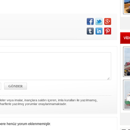
MS
eu
VİD
Ç
ler veya imalar, inançlara saldırı içeren, imla kuralları ile yazılmamış,
harflerle yazılmış yorumlar onaylanmamaktadır.
sa
ere henüz yorum eklenmemiştir.