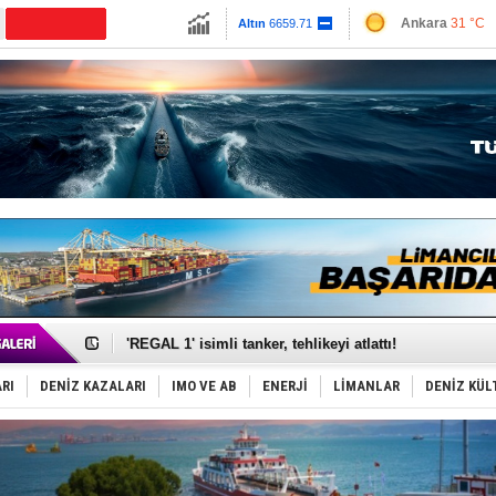
13779.39
Ankara
31 °C
Altın
6659.71
İzmir
36 °C
Dolar
47.6791
Antalya
32 °C
Euro
55.1258
Muğla
35 °C
Çanakkale
31 
Makine arızası yapan tanker, güvenli bölgeye çekildi
Dron saldırısına uğrayan Türk gemisi, Samsun'a getiri
'REGAL 1' isimli tanker, tehlikeyi atlattı!
Gemide 5 ton kokain yakalandı: Portekiz!
Yakıt barcı filosuna 2 yeni gemi katıldı
RI
DENİZ KAZALARI
IMO VE AB
ENERJİ
LİMANLAR
DENİZ KÜL
Rus İHA’ları, Alman gemisini vurdu!
Karadeniz’deki güvenlik krizi, navluna vuruyor!
Tatil hesabını yosun bozdu, oteller fiyat kırdı
Rusya, gölge filo tankerlerinde lider bayrak konumun
Enejota ticari destek gemisinden süperyata dönüştür