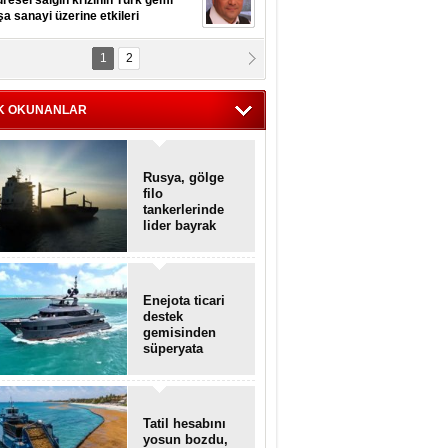
resel salgın krizinin Türk gemi
şa sanayi üzerine etkileri
1
2
pt. MESUT AZMİ GÖKSOY
lavuz kaptan kardeşlerime
hafen...
K OKUNANLAR
Rusya, gölge
filo
tankerlerinde
lider bayrak
konumunda
Enejota ticari
destek
gemisinden
süperyata
dönüştürüldü
Tatil hesabını
yosun bozdu,