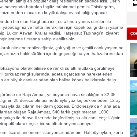
Kü
erlerini almış en popüler dalış resiflerinden sadece ikisi. Derin
in
nya savaşında batırılan İngiliz mühimmat gemisi Thistlegorm,
nize neden olacak en keyifli dalışa ev sahipliği yapacak.
K
nden biri olan Hurghada ise, su altında yunus sürüleri ile
Kı
ı yapacağınız ve hatta meraklıları için köpek balığı dalışı yapma
it
ip. Luxor, Aswan, Krallar Vadisi, Hatşepsut Tapınağı’nı ziyaret
ÇO
 zenginleştirme fırsatına sahip olabilirsiniz.
arak nitelendirebileceğimiz, çok yoğun ve çeşitli canlı yaşamına
şlarınızın balık sürüleri içinde geçeceği bu yer, hafızalarınızdan
yı lokasyonu olarak bilinse de renkli su altı mutlaka görülmeye
ili turkuaz rengi sularında, adeta uçarcasına hareket eden
ın en büyük canlılarından olan balina köpek balıklarıyla dalış
 görünse de Raja Ampat, yıl boyunca hava sıcaklığının 32-35
klığının 28 derece olması nedeniyle yaz-kış beklemeden, 12 ay
 olmasıyla dalıcıların her daim gözdesi. Endonezya’da 4 ana ada
lardan oluşan Raja Ampat, 540 farklı çeşit mercan, 1000
muşakça ile dünya üzerinde keşfedilmiş su altı canlı çeşitliliğinin
tropolü olarak eşsiz bir su altı deneyimi sunuyor.
i ticaretinin önemli istasyonlarından biri. Hal böyleyken, zorlu