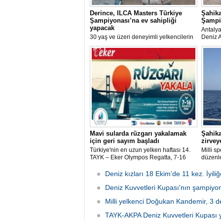
Derince, ILCA Masters Türkiye
Şahik
Şampiyonası’na ev sahipliği
Şampiy
yapacak
Antaly
30 yaş ve üzeri deneyimli yelkencilerin
Deniz A
mücadele ettiği ILCA Masters 2026
Bireyse
Türkiye Şampiyonası, bu yıl Kocaeli’nin
sporcu 
Derince ilçesinde gerçekleştirilecek.
rekortm
madaly
Mavi sularda rüzgarı yakalamak
Şahika
için geri sayım başladı
zirveye
Türkiye'nin en uzun yelken haftası 14.
Milli s
TAYK – Eker Olympos Regatta, 7-16
düzenl
Ağustos 2026 tarihleri arasında mavi
Şampiyo
sulara yelken açıyor.
kategor
Deniz kızları 18 Ekim’de 11 kez. İyili
şampiy
Deniz Kuvvetleri Kupası'nın şampiyon
Milli yelkenci Doğukan Kandemir, 3 d
TAYK-AKPA Deniz Kuvvetleri Kupası ye