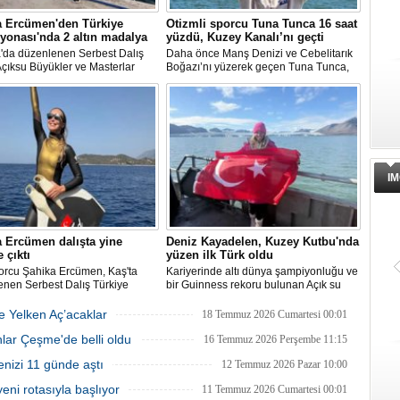
a Ercümen'den Türkiye
Otizmli sporcu Tuna Tunca 16 saat
onası'nda 2 altın madalya
yüzdü, Kuzey Kanalı’nı geçti
a'da düzenlenen Serbest Dalış
Daha önce Manş Denizi ve Cebelitarık
çıksu Büyükler ve Masterlar
Boğazı’nı yüzerek geçen Tuna Tunca,
l Türkiye Şampiyonası'nda milli
bu müthiş başarılarına bir yenisini daha
ve serbest dalış dünya
ekledi. Tuna Tunca bu kez 16 saat
eni Şahika Ercümen, 2 altın
yüzerek Kuzey Kanalı’nı geçti.
a kazandı.
IM
 Ercümen dalışta yine
Deniz Kayadelen, Kuzey Kutbu'nda
 çıktı
yüzen ilk Türk oldu
porcu Şahika Ercümen, Kaş'ta
Kariyerinde altı dünya şampiyonluğu ve
enen Serbest Dalış Türkiye
bir Guinness rekoru bulunan Açık su
nası'nda sabit ağırlık
yüzücüsü Deniz Kayadelen, 4 derece
isinde 68 metre dalış yaparak
sıcaklıktaki Arktik sularda 1200 metre
ğe Yelken Aç’acaklar
18 Temmuz 2026 Cumartesi 00:01
on oldu.
yüzerek Kuzey Kutbu'nda yüzen ilk Türk
lar Çeşme'de belli oldu
oldu.
16 Temmuz 2026 Perşembe 11:15
enizi 11 günde aştı
12 Temmuz 2026 Pazar 10:00
ni rotasıyla başlıyor
11 Temmuz 2026 Cumartesi 00:01