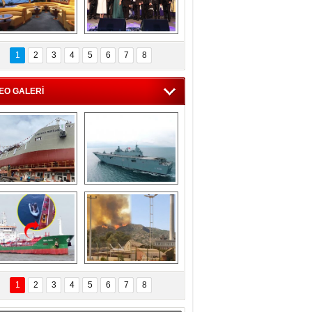
C'den 55 milyon 
5. Bosphorus Ship 
roluk turizm geliri 
Brokers Dinner, 
1
2
3
4
5
6
7
8
müjdesi
İstanbul’da yapıldı
EO GALERİ
eksan Tersanesi, 
TCG Anadolu, 
Başaran Bayrak 
tersane teknik 
tankerini suya 
seyrini tamamladı
indirdi
Göçmenlerin 
Milas’taki yangın 
imdadına Türk 
yeniden termik 
1
2
3
4
5
6
7
8
hipli MINA DENIZ 
santrallere doğru 
yetişti
ilerliyor