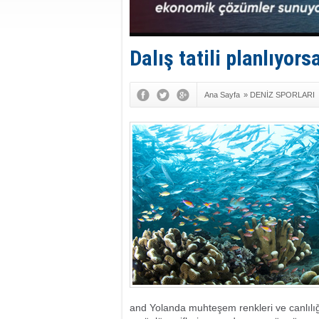
Dalış tatili planlıyor
Ana Sayfa
»
DENİZ SPORLARI
and Yolanda muhteşem renkleri ve canlılı