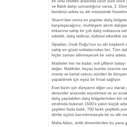
en ünlü resifleri arasında uzun süre önce y
ve Batık dalışı uzmanlığınız varsa, 2. Dü
kendinizi adeta su altı müzesinde hissetme
Sharm’dan sonra en popüler dalış bölgeleri
karşılaşacağınız, muhteşem akıntı dalışlar
imkanına sahip bir çok dalış noktasına sah
edebilir, dalış tatilinizi, kültürel etkinlikle
Sipadan, Uzak Doğu'nun su altı başkenti ol
sahip en güzel noktalarından biri. Tüm dalı
hiçbir zaman silinmeyecek bir vaha adeta.
Maldivler her ne kadar, evli çiftlerin bala
değer. Maldivler, beyaz kumlar üzerine ser
manta ve kartal vatozu sürüleri ile dünyan
yapabilmek için eşsiz bir fırsat sağlıyor.
Evet bizim için dünyanın diğer ucu olarak
dereceler arasında seyretmesi ve su sıca
dalış yapılabilen dalış bölgelerinden biri
etrafında bulunan 1500’e yakın küçük ada
çeşitten fazla balık, 700 farklı çeşitteki yu
dörtte üçünü barındırmasıyla bir su altı me
Malta Adası, antik dönemlerden bu yana gem