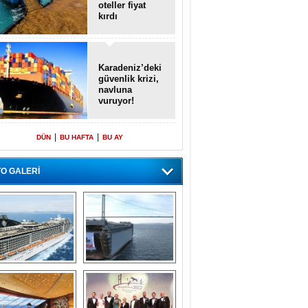
oteller fiyat
kırdı
Karadeniz’deki
güvenlik krizi,
navluna
vuruyor!
|
|
DÜN
BU HAFTA
BU AY
O GALERİ
emi içinde gemi” 
Dünyada tek! 
konsepti ile MSC 
Denizaltı yüzer 
Splendida
havuzu intikal 
seyrine başladı