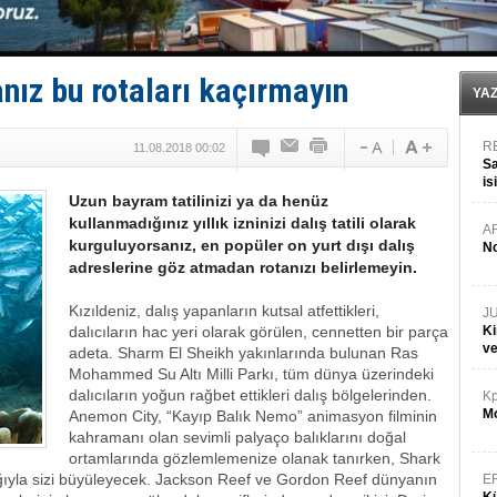
Denizcilik sektörü, Alsancak Limanı’ndan memnun
Türkiye’den Karadeniz'deki gemicilik faaliyetlerine kıs
‘14. Olympos Regatta’ başlıyor
Taksi Botlar, 50 yıldır Marmaris’in mavi sularında
sanız bu rotaları kaçırmayın
TÜRKLİM Başkanı Hamdi Erçelik’ten ‘Çözüm Anahtarı
YA
R
11.08.2018 00:02
Sa
is
Uzun bayram tatilinizi ya da henüz
da
kullanmadığınız yıllık izninizi dalış tatili olarak
A
kurguluyorsanız, en popüler on yurt dışı dalış
No
adreslerine göz atmadan rotanızı belirlemeyin.
Kızıldeniz, dalış yapanların kutsal atfettikleri,
J
dalıcıların hac yeri olarak görülen, cennetten bir parça
Ki
v
adeta. Sharm El Sheikh yakınlarında bulunan Ras
Mohammed Su Altı Milli Parkı, tüm dünya üzerindeki
dalıcıların yoğun rağbet ettikleri dalış bölgelerinden.
Kp
Mo
Anemon City, “Kayıp Balık Nemo” animasyon filminin
kahramanı olan sevimli palyaço balıklarını doğal
ortamlarında gözlemlemenize olanak tanırken, Shark
ğıyla sizi büyüleyecek. Jackson Reef ve Gordon Reef dünyanın
E