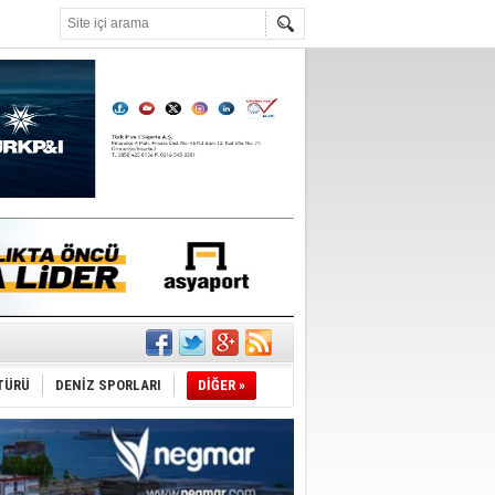
°C
ldi!
TÜRÜ
DENİZ SPORLARI
DİĞER »
da
üldü