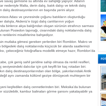
 ve savaş gemisine su altında ev sahipliği yapıyor. Adanın
nedeniyle Malta, derin dalış, batık dalışı ve teknik dalış
dalış destinasyonlarının en başında yerini alıyor.
ronisos Adası ve çevresinde çoğunu batıkların oluşturduğu
er dalışta, Akdeniz’e özgü dalış canlılarının yoğun
da binlerce akya balığından oluşan sürünün etrafınızı sarması
ulunan Posiedon tapınağı, civarındaki dalış noktalarında dalış
m renklerini misafirlerine bahşediyor.
esin mutlaka gitmesi gereken yerlerden biri Romblon. Makro ve
 bölgedeki dalış noktalarında küçücük bir alanda saatlerinizi
lısı, çekeceğiniz fotoğraflara modellik etmeye hazır, Romblon’da
FOT
abe, çok geniş sahil şeridine sahip olmasa da renkli resifleri,
 seviyesindeki dalıcılar için çok keyifli bir kaç rotadan biri.
akın dalış destinasyonlarından olan bölge, yakınlarındaki Antik
 değil aynı zamanda kültürel geziye dönüşecek muhteşem bir
i yeni keşfedilen dalış cennetlerinden biri. Meksika’da bulunan
 süzülebilir, kambur balinaları görme şansını yakalayabilir ya
“G