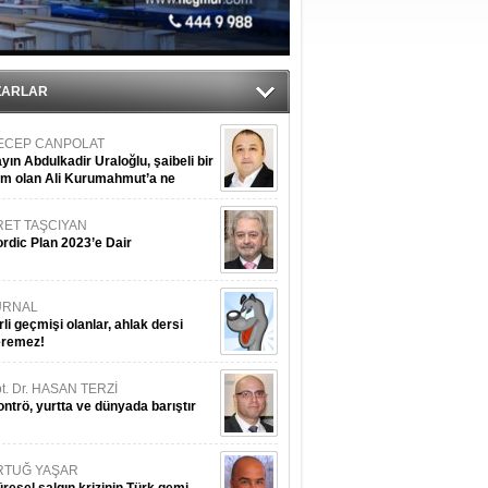
ıtlama!
’
ZARLAR
ECEP CANPOLAT
yın Abdulkadir Uraloğlu, şaibeli bir
im olan Ali Kurumahmut’a ne
nışıyorsunuz?
RET TAŞCIYAN
rdic Plan 2023’e Dair
URNAL
rli geçmişi olanlar, ahlak dersi
eremez!
t. Dr. HASAN TERZİ
ntrö, yurtta ve dünyada barıştır
RTUĞ YAŞAR