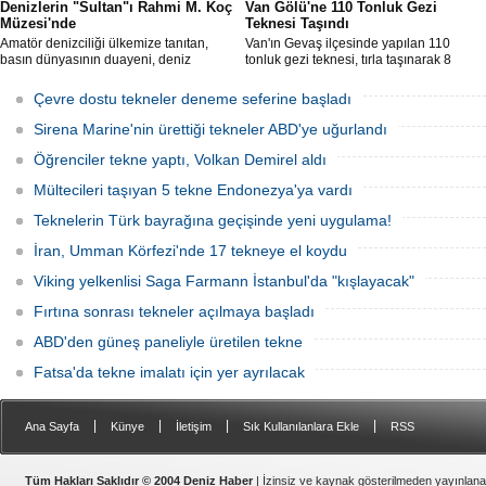
Denizlerin "Sultan"ı Rahmi M. Koç
Van Gölü'ne 110 Tonluk Gezi
Müzesi'nde
Teknesi Taşındı
Amatör denizciliği ülkemize tanıtan,
Van'ın Gevaş ilçesinde yapılan 110
basın dünyasının duayeni, deniz
tonluk gezi teknesi, tırla taşınarak 8
sevdalısı Necati Zincirkıran’a ait Sultan
saatte Van Gölü'ne ulaştırıldı.
isimli klasik yelkenli, Klasik Tekneler
Çevre dostu tekneler deneme seferine başladı
Platformu tarafından düzenlenen
“Yedinci Klasik Tekneler Buluşması’’
Sirena Marine'nin ürettiği tekneler ABD'ye uğurlandı
kapsamında gerçekleştirilen törenle
Rahmi M. Koç Müzesi Denizcilik
Öğrenciler tekne yaptı, Volkan Demirel aldı
Koleksiyonu’na katıldı.
Mültecileri taşıyan 5 tekne Endonezya'ya vardı
Teknelerin Türk bayrağına geçişinde yeni uygulama!
İran, Umman Körfezi'nde 17 tekneye el koydu
Viking yelkenlisi Saga Farmann İstanbul'da "kışlayacak"
Fırtına sonrası tekneler açılmaya başladı
ABD'den güneş paneliyle üretilen tekne
Fatsa'da tekne imalatı için yer ayrılacak
|
|
|
|
Ana Sayfa
Künye
İletişim
Sık Kullanılanlara Ekle
RSS
Tüm Hakları Saklıdır © 2004 Deniz Haber
| İzinsiz ve kaynak gösterilmeden yayınlan