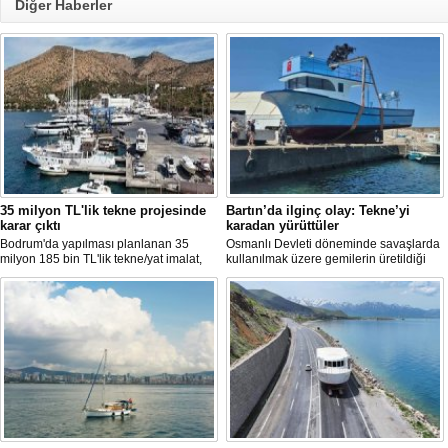
Diğer Haberler
35 milyon TL'lik tekne projesinde
Bartın’da ilginç olay: Tekne’yi
karar çıktı
karadan yürüttüler
Bodrum'da yapılması planlanan 35
Osmanlı Devleti döneminde savaşlarda
milyon 185 bin TL'lik tekne/yat imalat,
kullanılmak üzere gemilerin üretildiği
bakım-onarım ve çekek yeri projesinde
Bartın’ın Kurucaşile ilçesinde üretilen 11
ÇED süreci sonlandırıldı. Bakanlık,
metrelik tekne adeta karadan yürütüldü.
başvuru dosyasının yasal süre
Dağları, tepeleri aşan balıkçı teknesi,
içerisinde yeniden sunulmaması
evlerin de bulunduğu dar ve virajlı
üzerine süreci kapattı.
sokaklarda süren 3 saatlik yolculun
ardından denize kavuştu.