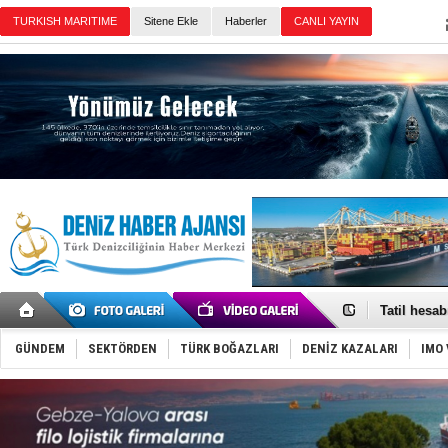
Sitene Ekle
Haberler
Günün Haberleri
Rus İHA’la
Karadeniz’
Tatil hesab
Rusya, göl
Enejota ti
GÜNDEM
SEKTÖRDEN
TÜRK BOĞAZLARI
DENİZ KAZALARI
IMO 
Denizcilik
Türkiye’den
‘14. Olymp
Taksi Botla
TÜRKLİM Ba