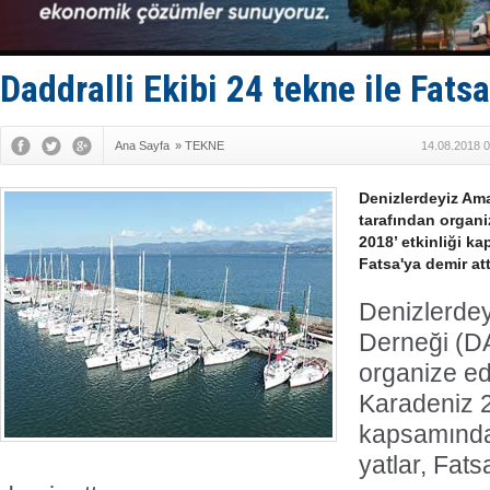
SOCAR da M
Türkiye'nin
Dünyanın e
Hürmüz’de
Daddralli Ekibi 24 tekne ile Fatsa
Rusya'nın g
Ana Sayfa
»
TEKNE
14.08.2018 0
Denizlerdeyiz Ama
tarafından organi
2018’ etkinliği k
Fatsa'ya demir att
Denizlerdey
Derneği (D
organize ed
Karadeniz 20
kapsamında
yatlar, Fats