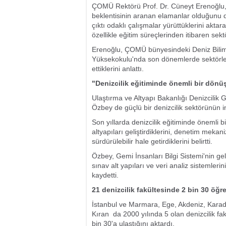
ÇOMÜ Rektörü Prof. Dr. Cüneyt Erenoğlu, t
beklentisinin aranan elamanlar olduğunu dil
çıktı odaklı çalışmalar yürüttüklerini akt
özellikle eğitim süreçlerinden itibaren sek
Erenoğlu, ÇOMÜ bünyesindeki Deniz Bilimler
Yüksekokulu'nda son dönemlerde sektörler
ettiklerini anlattı.
"Denizcilik eğitiminde önemli bir dön
Ulaştırma ve Altyapı Bakanlığı Denizcili
Özbey de güçlü bir denizcilik sektörünün 
Son yıllarda denizcilik eğitiminde önemli b
altyapıları geliştirdiklerini, denetim mekan
sürdürülebilir hale getirdiklerini belirtti.
Özbey, Gemi İnsanları Bilgi Sistemi'nin gel
sınav alt yapıları ve veri analiz sistemle
kaydetti.
21 denizcilik fakültesinde 2 bin 30 öğr
İstanbul ve Marmara, Ege, Akdeniz, Karad
Kıran da 2000 yılında 5 olan denizcilik fak
bin 30'a ulaştığını aktardı.