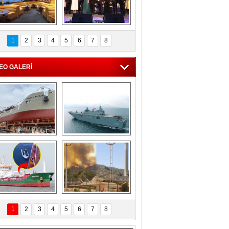
C'den 55 milyon 
5. Bosphorus Ship 
roluk turizm geliri 
Brokers Dinner, 
1
2
3
4
5
6
7
8
müjdesi
İstanbul’da yapıldı
EO GALERİ
eksan Tersanesi, 
TCG Anadolu, 
Başaran Bayrak 
tersane teknik 
tankerini suya 
seyrini tamamladı
indirdi
Göçmenlerin 
Milas’taki yangın 
imdadına Türk 
yeniden termik 
1
2
3
4
5
6
7
8
hipli MINA DENIZ 
santrallere doğru 
yetişti
ilerliyor