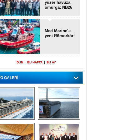
yüzer havuza
omurga: NB26
Med Marine’e
yeni Römorkör!
|
|
DÜN
BU HAFTA
BU AY
O GALERİ
emi içinde gemi” 
Dünyada tek! 
konsepti ile MSC 
Denizaltı yüzer 
Splendida
havuzu intikal 
seyrine başladı