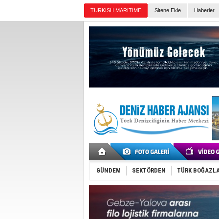
TURKISH MARITIME
Sitene Ekle
Haberler
Günün Haberleri
GÜNDEM
SEKTÖRDEN
TÜRK BOĞAZLA