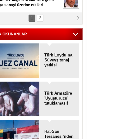
resel salgın krizinin Türk gemi
şa sanayi üzerine etkileri
1
2
pt. MESUT AZMİ GÖKSOY
lavuz kaptan kardeşlerime
hafen...
K OKUNANLAR
Türk Loydu’na
Süveyş tonaj
yetkisi
Türk Armatöre
'Uyuşturucu'
tutuklaması!
Hat-San
Tersanesi’nden