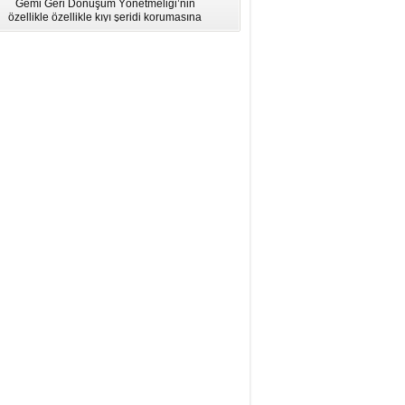
Gemi Geri Dönüşüm Yönetmeliği’nin
için Bölgesel Eğitim” Çalıştayı
özellikle özellikle kıyı şeridi korumasına
İstanbul'da düzenlendi.
ilişkin hükümlere uymadığı için AB
listesinden çıkarıldı.