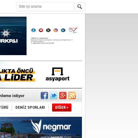
°C
nleme istiyor
TÜRÜ
DENİZ SPORLARI
DİĞER »
ediyor