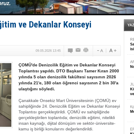
Türk Loydu’na Süveyş tonaj yetkisi
Hüseyin Mengi: “Yapay Zekâ, Ustanın yerini alamaz”
Hat-San Tersanesi’nden yüzer havuza omurga: NB26
Med Marine’e yeni Römorkör!
ğitim ve Dekanlar Konseyi
YA
R
Sa
is
09.05.2026 13:45
da
A
ÇOMÜ'de Denizcilik Eğitim ve Dekanlar Konseyi
No
Toplantısı yapıldı. DTO Başkanı Tamer Kıran 2000
yılında 5 olan denizcilik fakültesi sayısının 2026
yılında 21'e, 180 olan öğrenci sayısının 2 bin 30'a
J
ulaştığını söyledi.
Ki
v
Çanakkale Onsekiz Mart Üniversitesinin (ÇOMÜ) ev
sahipliğinde 24. Denizcilik Eğitim ve Dekanlar Konseyi
Kp
Toplantısı gerçekleştirildi. ÇOMÜ ev sahipliğinde
Mo
gerçekleştirilen toplantıda; denizcilik eğitimi, nitelikli
insan kaynağı, dijital dönüşüm ve sektör-üniversite-
kamu iş birliği konularını değerlendirildi.
E