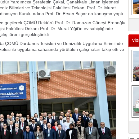
Müdür Yardımcısı Şerafettin Çakal, Çanakkale Liman İşletmesi
 Bilimleri ve Teknolojisi Fakültesi Dekanı Prof. Dr. Murat
ordinasyon Kurulu adına Prof. Dr. Ersan Başar da konuşma yaptı.
MS
eu
teye geçilerek ÇOMÜ Rektörü Prof. Dr. Ramazan Cüneyt Erenoğlu
jisi Fakültesi Dekanı Prof. Dr. Murat Yiğit’in ev sahipliğinde
ış töreni gerçekleştirildi.
VİD
da ÇOMÜ Dardanos Tesisleri ve Denizcilik Uygulama Birimi’nde
kelesi ile uygulama sahasında yürütülen çalışmaları takip etti ve
Ç
sa