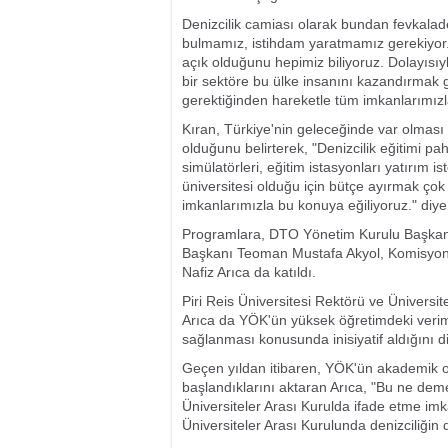
Denizcilik camiası olarak bundan fevkalad
bulmamız, istihdam yaratmamız gerekiyor
açık olduğunu hepimiz biliyoruz. Dolayısı
bir sektöre bu ülke insanını kazandırma
gerektiğinden hareketle tüm imkanlarımızl
Kıran, Türkiye'nin geleceğinde var olması 
olduğunu belirterek, "Denizcilik eğitimi pah
simülatörleri, eğitim istasyonları yatırım i
üniversitesi olduğu için bütçe ayırmak ço
imkanlarımızla bu konuya eğiliyoruz." diye
Programlara, DTO Yönetim Kurulu Başkan 
Başkanı Teoman Mustafa Akyol, Komisyon Ü
Nafiz Arıca da katıldı.
Piri Reis Üniversitesi Rektörü ve Üniversit
Arıca da YÖK'ün yüksek öğretimdeki verimsi
sağlanması konusunda inisiyatif aldığını dil
Geçen yıldan itibaren, YÖK'ün akademik or
başlandıklarını aktaran Arıca, "Bu ne demek
Üniversiteler Arası Kurulda ifade etme imk
Üniversiteler Arası Kurulunda denizciliğin d