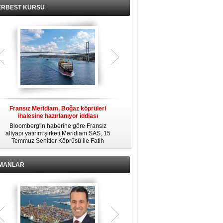
ERBEST KÜRSÜ
Fransız Meridiam, Boğaz köprüleri
Kendi yat limanına sahip en pahalı
ihalesine hazırlanıyor iddiası
özel adalar
Bloomberg'in haberine göre Fransız
Dünyanın en zengin insanlarından
altyapı yatırım şirketi Meridiam SAS, 15
bazıları için yaşam tarzının bir parçası
Temmuz Şehitler Köprüsü ile Fatih
sadece bir süper yat değil, aynı
R
Sultan Mehmet Köprüsü'nün
zamanda kendi yat limanı, helikopter
özelleştirilmesine yönelik ihaleyle
pisti ve seçkin villaları da içeren koca
ilgileniyor.
bir özel adadır.
İMANLAR