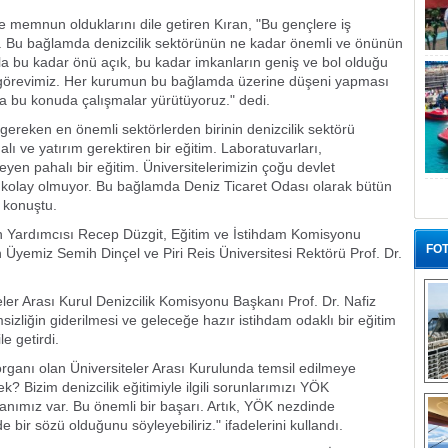
e memnun olduklarını dile getiren Kıran, "Bu gençlere iş
. Bu bağlamda denizcilik sektörünün ne kadar önemli ve önünün
yla bu kadar önü açık, bu kadar imkanların geniş ve bol olduğu
k görevimiz. Her kurumun bu bağlamda üzerine düşeni yapması
a bu konuda çalışmalar yürütüyoruz." dedi.
gereken en önemli sektörlerden birinin denizcilik sektörü
alı ve yatırım gerektiren bir eğitim. Laboratuvarları,
steyen pahalı bir eğitim. Üniversitelerimizin çoğu devlet
k kolay olmuyor. Bu bağlamda Deniz Ticaret Odası olarak bütün
 konuştu.
Yardımcısı Recep Düzgit, Eğitim ve İstihdam Komisyonu
FOT
yemiz Semih Dinçel ve Piri Reis Üniversitesi Rektörü Prof. Dr.
eler Arası Kurul Denizcilik Komisyonu Başkanı Prof. Dr. Nafiz
zliğin giderilmesi ve geleceğe hazır istihdam odaklı bir eğitim
e getirdi.
ganı olan Üniversiteler Arası Kurulunda temsil edilmeye
? Bizim denizcilik eğitimiyle ilgili sorunlarımızı YÖK
“G
anımız var. Bu önemli bir başarı. Artık, YÖK nezdinde
e bir sözü olduğunu söyleyebiliriz." ifadelerini kullandı.