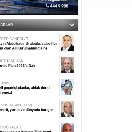
ZARLAR
ECEP CANPOLAT
yın Abdulkadir Uraloğlu, şaibeli bir
im olan Ali Kurumahmut’a ne
nışıyorsunuz?
RET TAŞCIYAN
rdic Plan 2023’e Dair
URNAL
rli geçmişi olanlar, ahlak dersi
eremez!
t. Dr. HASAN TERZİ
ntrö, yurtta ve dünyada barıştır
RTUĞ YAŞAR