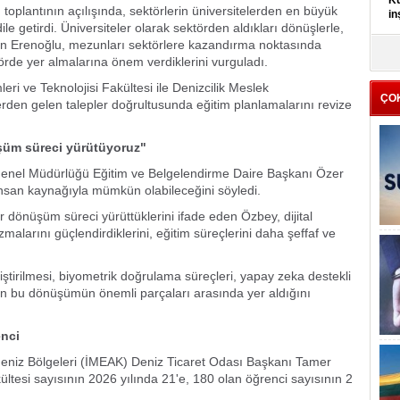
Kü
oplantının açılışında, sektörlerin üniversitelerden en büyük
in
e getirdi. Üniversiteler olarak sektörden aldıkları dönüşlerle,
aran Erenoğlu, mezunları sektörlere kazandırma noktasında
K
törde yer almalarına önem verdiklerini vurguladı.
Kı
it
i ve Teknolojisi Fakültesi ile Denizcilik Meslek
ÇO
den gelen talepler doğrultusunda eğitim planlamalarını revize
üşüm süreci yürütüyoruz"
k Genel Müdürlüğü Eğitim ve Belgelendirme Daire Başkanı Özer
insan kaynağıyla mümkün olabileceğini söyledi.
ir dönüşüm süreci yürüttüklerini ifade eden Özbey, dijital
izmalarını güçlendirdiklerini, eğitim süreçlerini daha şeffaf ve
iştirilmesi, biyometrik doğrulama süreçleri, yapay zeka destekli
rinin bu dönüşümün önemli parçaları arasında yer aldığını
enci
eniz Bölgeleri (İMEAK) Deniz Ticaret Odası Başkanı Tamer
ültesi sayısının 2026 yılında 21'e, 180 olan öğrenci sayısının 2