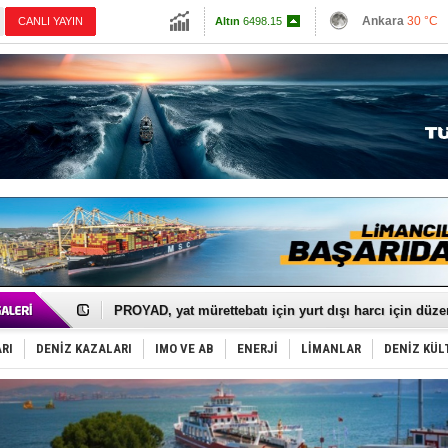
13798.82
Ankara
30 °C
Altın
6498.15
İzmir
30 °C
Dolar
47.5875
Antalya
28 °C
Euro
54.9493
Muğla
26 °C
Çanakkale
32 
İTU AUV, Dünya’da 2. oldu!
LNG taşımacılığında maliyetler katlandı
PROYAD, yat mürettebatı için yurt dışı harcı için düze
Türkiye-Irak enerji hattında yeni dönem başlıyor
Türk Armatöre 'Uyuşturucu' tutuklaması!
Deniz turizminde yeni ‘Ceza Rejimi’!
RI
DENİZ KAZALARI
IMO VE AB
ENERJİ
LİMANLAR
DENİZ KÜL
DÖDER, 28. Dönem Yönetim Kurulu Başkanını seçti!
Fairline, Türkiye’de ‘SoleMarin’i seçti
Baltık Denizi'nde tarih yazıldı!
Runit kubbesi okyanusun derinliklerinde halkı tehdit 
Limana dadandılar, 10 tekneyi soydular!