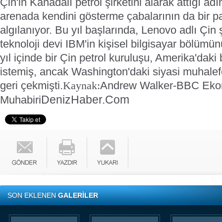
Çin'in Kanadalı petrol şirketini alarak attığı ad
arenada kendini gösterme çabalarının da bir p
algılanıyor.
Bu yıl başlarında, Lenovo adlı Çin 
teknoloji devi IBM'in kişisel bilgisayar bölümün
yıl içinde bir Çin petrol kuruluşu, Amerika'daki b
istemiş, ancak Washington'daki siyasi muhalefet
geri çekmişti.
Andrew Walker-BBC Eko
Kaynak:
DenizHaber.Com
Muhabiri
SON EKLENEN
GALERİLER