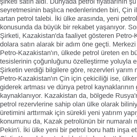
şirketi satın aldı.
Dünyada petrol fiyatlarının şu
seyretmesinin başlıca nedenlerinden biri, Çin i
artan petrol talebi.
İki ülke arasında, yeni petr
konusunda da büyük bir rekabet yaşanıyor.
Son
Şirketi, Kazakistan'da faaliyet gösteren Petro-
dolara satın alarak bir adım öne geçti.
Merkezi
Petro-Kazakistan'ın, ülkede petrol üreten en bü
tesislerinin çoğunluğunu özelleştirme yoluyla ed
Şirketin verdiği bilgilere göre, rezervleri yarım 
Petro-Kazakistan'ın Çin için çekiciliği ise, ülke
giderek artması ve dünya petrol kaynaklarının
kaynaklanıyor.
Kazakistan da, bölgede Rusya'
petrol rezervlerine sahip olan ülke olarak biliniy
üretimini arttırmak için sürekli yeni yatırım yap
konumunu da, Kazak petrolünün bir numaralı m
Pekin'i. İki ülke yeni bir petrol boru hattı inşa 