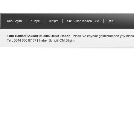
|
|
|
|
Ana Sayfa
Künye
İletişim
Sık Kullanılanlara Ekle
RSS
Tüm Hakları Saklıdır © 2004 Deniz Haber
| İzinsiz ve kaynak gösterilmeden yayınlan
Tel : 0544 880 87 87 |
Haber Scripti
:
CM Bilişim