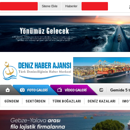
TURKISH MARITIME
Sitene Ekle
Haberler
CANLI YAYIN
Günün Haberleri
Dron saldı
'REGAL 1' i
Gemide 5 t
Yakıt barcı
Rus İHA’la
GÜNDEM
SEKTÖRDEN
TÜRK BOĞAZLARI
DENİZ KAZALARI
IMO 
Karadeniz’
Tatil hesab
Rusya, göl
Enejota ti
Denizcilik