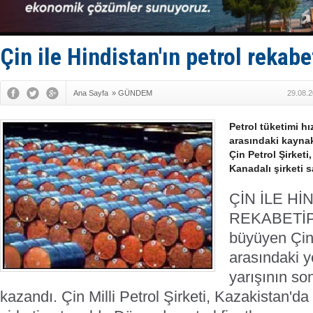
Türkiye’den
‘14. Olymp
Taksi Botla
TÜRKLİM Ba
Çin ile Hindistan'ın petrol rekabe
SOCAR da M
Ana Sayfa
»
GÜNDEM
29.08.2
Petrol tüketimi h
arasındaki kaynak
Çin Petrol Şirketi
Kanadalı şirketi s
ÇİN İLE Hİ
REKABETİ
P
büyüyen Çin 
arasındaki 
yarışının s
kazandı. Çin Milli Petrol Şirketi, Kazakistan'da