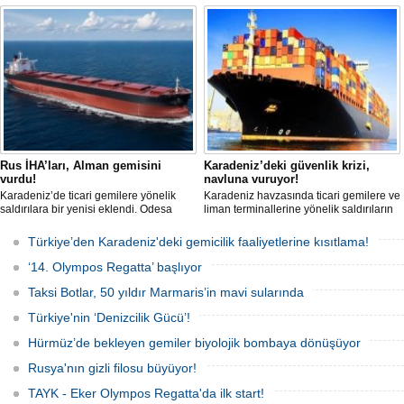
güvenli bir şekilde ulaştı. Saldırıda can
uzunluğundaki 'REGAL 1' isimli tanker,
kaybı yaşanmadı, ancak büyük çapta
römorkörler yardımıyla Şevketiye Demir
maddi hasar oluştu.
Sahası'na çekilerek kurtarıldı.
Rus İHA’ları, Alman gemisini
Karadeniz’deki güvenlik krizi,
vurdu!
navluna vuruyor!
Karadeniz’de ticari gemilere yönelik
Karadeniz havzasında ticari gemilere ve
saldırılara bir yenisi eklendi. Odesa
liman terminallerine yönelik saldırıların
açıklarında birden fazla İHA’nın hedef
artması küresel emtia taşımacılığını
aldığı Alman işletmesindeki Emil
sekteye uğrattı. Risk artışıyla birlikte
Türkiye’den Karadeniz'deki gemicilik faaliyetlerine kısıtlama!
gemisinde yangın çıktı; teknik sistemler
ortalama petrol tankeri maliyetleri 300
durunca mürettebat tahliye edildi.
bin doları aşarken, savaş sigortası
‘14. Olympos Regatta’ başlıyor
primleri iki katına çıkarak navlun
fiyatlarında yüzde 50’yi geçen
Taksi Botlar, 50 yıldır Marmaris’in mavi sularında
yükselişleri beraberinde getirdi.
Türkiye'nin ‘Denizcilik Gücü’!
Hürmüz’de bekleyen gemiler biyolojik bombaya dönüşüyor
Rusya'nın gizli filosu büyüyor!
TAYK - Eker Olympos Regatta'da ilk start!