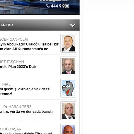
ıtlama!
’
ZARLAR
ECEP CANPOLAT
yın Abdulkadir Uraloğlu, şaibeli bir
im olan Ali Kurumahmut’a ne
nışıyorsunuz?
RET TAŞCIYAN
rdic Plan 2023’e Dair
URNAL
rli geçmişi olanlar, ahlak dersi
eremez!
t. Dr. HASAN TERZİ
ntrö, yurtta ve dünyada barıştır
RTUĞ YAŞAR