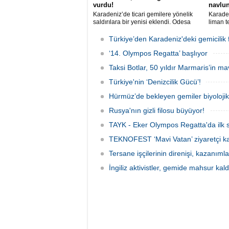
vurdu!
navlun
Karadeniz’de ticari gemilere yönelik
Karaden
saldırılara bir yenisi eklendi. Odesa
liman t
açıklarında birden fazla İHA’nın hedef
artması
aldığı Alman işletmesindeki Emil
sekteye 
Türkiye’den Karadeniz'deki gemicilik f
gemisinde yangın çıktı; teknik sistemler
ortalam
durunca mürettebat tahliye edildi.
‘14. Olympos Regatta’ başlıyor
bin dol
primler
Taksi Botlar, 50 yıldır Marmaris’in ma
fiyatla
yükseli
Türkiye'nin ‘Denizcilik Gücü’!
Hürmüz’de bekleyen gemiler biyoloj
Rusya'nın gizli filosu büyüyor!
TAYK - Eker Olympos Regatta'da ilk s
TEKNOFEST ‘Mavi Vatan’ ziyaretçi kay
Tersane işçilerinin direnişi, kazanıml
İngiliz aktivistler, gemide mahsur kald