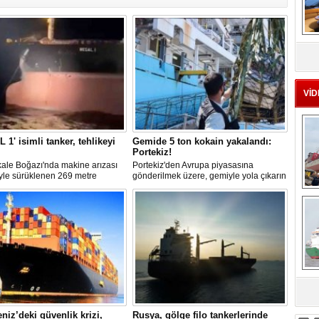
MS
eu
VİD
 1' isimli tanker, tehlikeyi
Gemide 5 ton kokain yakalandı:
Portekiz!
ale Boğazı'nda makine arızası
Portekiz'den Avrupa piyasasına
yle sürüklenen 269 metre
gönderilmek üzere, gemiyle yola çıkarın
undaki 'REGAL 1' isimli tanker,
5 ton kokain, Portekiz polisi ile Portekiz
Ç
rler yardımıyla Şevketiye Demir
hava ve deniz kuvvetlerinin
na çekilerek kurtarıldı.
operasyonuyla durduruldu. Operasyon
kapsamında, gemideki iki yabancı
uyruklu kişi bir gemi mürettebatı
gözaltına alındı.
sa
niz’deki güvenlik krizi,
Rusya, gölge filo tankerlerinde