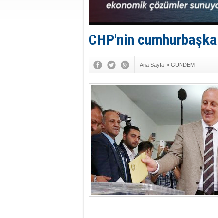
CHP'nin cumhurbaşkan
Ana Sayfa
»
GÜNDEM