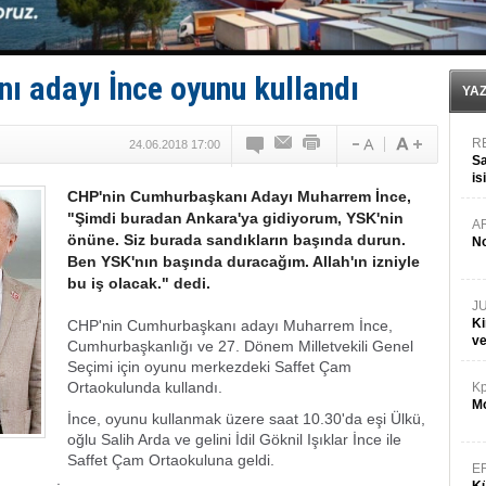
Türkiye’den Karadeniz'deki gemicilik faaliyetlerine kıs
‘14. Olympos Regatta’ başlıyor
Taksi Botlar, 50 yıldır Marmaris’in mavi sularında
TÜRKLİM Başkanı Hamdi Erçelik’ten ‘Çözüm Anahtarı
ı adayı İnce oyunu kullandı
SOCAR da MSC Tiger’a katıldı!
YA
R
24.06.2018 17:00
Sa
is
CHP'nin Cumhurbaşkanı Adayı Muharrem İnce,
da
"Şimdi buradan Ankara'ya gidiyorum, YSK'nin
A
önüne. Siz burada sandıkların başında durun.
No
Ben YSK'nın başında duracağım. Allah'ın izniyle
bu iş olacak." dedi.
J
Ki
CHP'nin Cumhurbaşkanı adayı Muharrem İnce,
v
Cumhurbaşkanlığı ve 27. Dönem Milletvekili Genel
Seçimi için oyunu merkezdeki Saffet Çam
Ortaokulunda kullandı.
Kp
Mo
İnce, oyunu kullanmak üzere saat 10.30'da eşi Ülkü,
oğlu Salih Arda ve gelini İdil Göknil Işıklar İnce ile
Saffet Çam Ortaokuluna geldi.
E