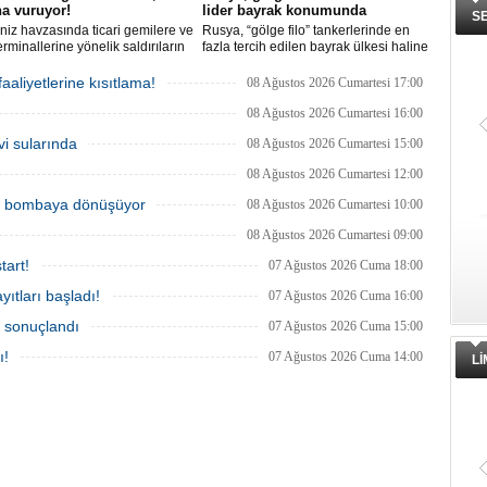
a vuruyor!
lider bayrak konumunda
S
iz havzasında ticari gemilere ve
Rusya, “gölge filo” tankerlerinde en
erminallerine yönelik saldırıların
fazla tercih edilen bayrak ülkesi haline
 küresel emtia taşımacılığını
geldi. Yaptırım baskısının artmasıyla
uğrattı. Risk artışıyla birlikte
birlikte çok sayıda tanker Rus bayrağına
aaliyetlerine kısıtlama!
08 Ağustos 2026 Cumartesi 17:00
a petrol tankeri maliyetleri 300
geçerken, bu durum küresel denizcilik
arı aşarken, savaş sigortası
yaptırımlarının uygulanması açısından
08 Ağustos 2026 Cumartesi 16:00
i iki katına çıkarak navlun
yeni bir tablo ortaya koyuyor.
vi sularında
08 Ağustos 2026 Cumartesi 15:00
rında yüzde 50’yi geçen
şleri beraberinde getirdi.
08 Ağustos 2026 Cumartesi 12:00
ik bombaya dönüşüyor
08 Ağustos 2026 Cumartesi 10:00
08 Ağustos 2026 Cumartesi 09:00
tart!
07 Ağustos 2026 Cuma 18:00
ıtları başladı!
07 Ağustos 2026 Cuma 16:00
a sonuçlandı
07 Ağustos 2026 Cuma 15:00
ı!
07 Ağustos 2026 Cuma 14:00
L