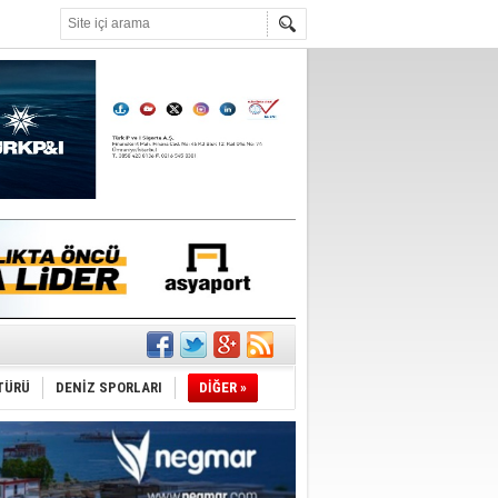
°C
ldi!
TÜRÜ
DENİZ SPORLARI
DİĞER »
da
üldü