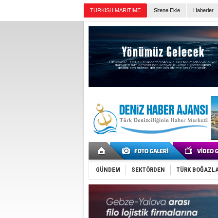
TURKISH MARITIME
Sitene Ekle
Haberler
Günün Haberleri
GÜNDEM
SEKTÖRDEN
TÜRK BOĞAZLA