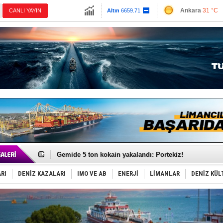
13779.39
Ankara
31 °C
CANLI YAYIN
Altın
6659.71
İzmir
36 °C
Dolar
47.6791
Antalya
33 °C
Euro
55.1258
Muğla
33 °C
Çanakkale
30 
Dron saldırısına uğrayan Türk gemisi, Samsun'a getiri
'REGAL 1' isimli tanker, tehlikeyi atlattı!
Gemide 5 ton kokain yakalandı: Portekiz!
Yakıt barcı filosuna 2 yeni gemi katıldı
Rus İHA’ları, Alman gemisini vurdu!
RI
DENİZ KAZALARI
IMO VE AB
ENERJİ
LİMANLAR
DENİZ KÜL
Karadeniz’deki güvenlik krizi, navluna vuruyor!
Tatil hesabını yosun bozdu, oteller fiyat kırdı
Rusya, gölge filo tankerlerinde lider bayrak konumun
Enejota ticari destek gemisinden süperyata dönüştür
Denizcilik sektörü, Alsancak Limanı’ndan memnun