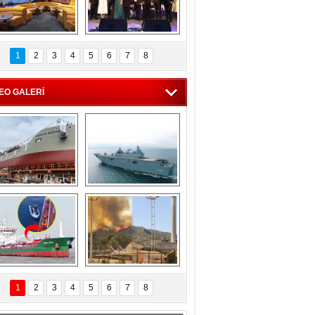
C'den 55 milyon 
5. Bosphorus Ship 
roluk turizm geliri 
Brokers Dinner, 
1
2
3
4
5
6
7
8
müjdesi
İstanbul’da yapıldı
EO GALERİ
eksan Tersanesi, 
TCG Anadolu, 
Başaran Bayrak 
tersane teknik 
tankerini suya 
seyrini tamamladı
indirdi
Göçmenlerin 
Milas’taki yangın 
imdadına Türk 
yeniden termik 
1
2
3
4
5
6
7
8
hipli MINA DENIZ 
santrallere doğru 
yetişti
ilerliyor