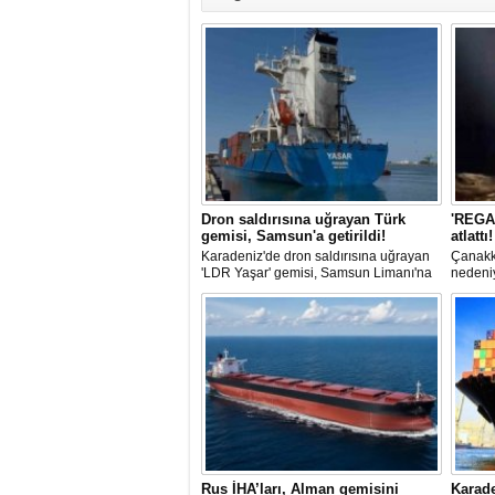
Dron saldırısına uğrayan Türk
'REGAL
gemisi, Samsun'a getirildi!
atlattı!
Karadeniz'de dron saldırısına uğrayan
Çanakk
'LDR Yaşar' gemisi, Samsun Limanı'na
nedeni
güvenli bir şekilde ulaştı. Saldırıda can
uzunluğ
kaybı yaşanmadı, ancak büyük çapta
römorkö
maddi hasar oluştu.
Sahası'
Rus İHA’ları, Alman gemisini
Karade