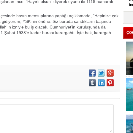
Kü
şılanan İnce, "Hayırlı olsun" diyerek oyunu ile 1118 numaralı
in
hçesinde basın mensuplarına yaptığı açıklamada, "Hepinize çok
K
 gidiyorum, YSK'nin önüne. Siz burada sandıkların başında
Kı
ah'ın izniyle bu iş olacak. Cumhuriyet'in kuruluşunda da
it
 1 Şubat 1938'e kadar burası karargahtı. İşte bak, karargah
ÇO