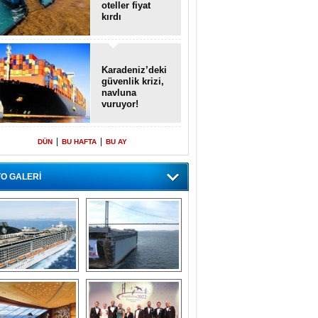
oteller fiyat
kırdı
Karadeniz’deki
güvenlik krizi,
navluna
vuruyor!
|
|
DÜN
BU HAFTA
BU AY
O GALERİ
emi içinde gemi” 
Dünyada tek! 
konsepti ile MSC 
Denizaltı yüzer 
Splendida
havuzu intikal 
seyrine başladı