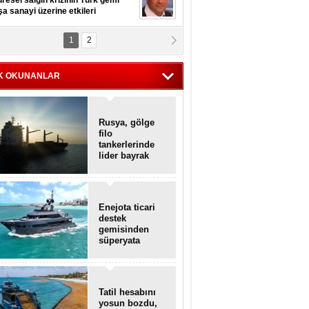
resel salgın krizinin Türk gemi
şa sanayi üzerine etkileri
1
2
pt. MESUT AZMİ GÖKSOY
lavuz kaptan kardeşlerime
hafen...
K OKUNANLAR
Rusya, gölge
filo
tankerlerinde
lider bayrak
konumunda
Enejota ticari
destek
gemisinden
süperyata
dönüştürüldü
Tatil hesabını
yosun bozdu,