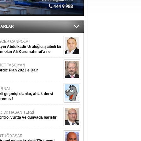
tı
sane oldu
ZARLAR
ECEP CANPOLAT
yın Abdulkadir Uraloğlu, şaibeli bir
im olan Ali Kurumahmut’a ne
nışıyorsunuz?
RET TAŞCIYAN
rdic Plan 2023’e Dair
URNAL
rli geçmişi olanlar, ahlak dersi
eremez!
t. Dr. HASAN TERZİ
ntrö, yurtta ve dünyada barıştır
RTUĞ YAŞAR