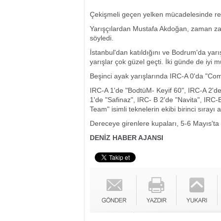
Çekişmeli geçen yelken mücadelesinde renk
Yarışçılardan Mustafa Akdoğan, zaman zama
söyledi.
İstanbul'dan katıldığını ve Bodrum'da yarı
yarışlar çok güzel geçti. İki günde de iyi m
Beşinci ayak yarışlarında IRC-A 0'da "Come
IRC-A 1'de "BodtüM- Keyif 60", IRC-A 2'de
1'de "Safinaz", IRC- B 2'de "Navita", IRC-B
Team" isimli teknelerin ekibi birinci sırayı a
Dereceye girenlere kupaları, 5-6 Mayıs'ta
DENİZ HABER AJANSI