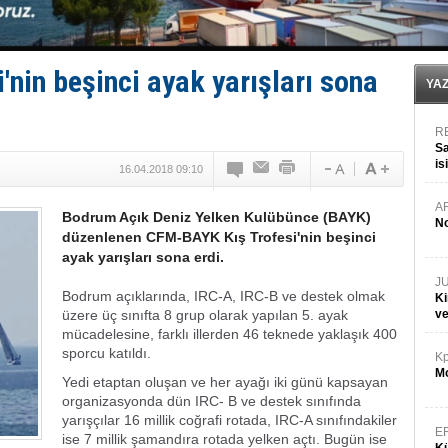
GİMBİRDER gemi inşa yan sanayinin sorunlarını tartış
35 milyon TL'lik tekne projesinde karar çıktı
İnsansız cankurtaran ihalesini BlueForge kazandı
Yüzyıl sonra ilk kez dünyaya açılan gizemli ada!
nin beşinci ayak yarışları sona
Anadolu Tersanesi EYDEP’te A sertifikası alan ilk ter
YA
R
Sa
is
16.04.2018 09:10
da
A
Bodrum Açık Deniz Yelken Kulübünce (BAYK)
No
düzenlenen CFM-BAYK Kış Trofesi'nin beşinci
ayak yarışları sona erdi.
J
Bodrum açıklarında, IRC-A, IRC-B ve destek olmak
Ki
üzere üç sınıfta 8 grup olarak yapılan 5. ayak
v
mücadelesine, farklı illerden 46 teknede yaklaşık 400
sporcu katıldı.
Kp
Mo
Yedi etaptan oluşan ve her ayağı iki günü kapsayan
organizasyonda dün IRC- B ve destek sınıfında
yarışçılar 16 millik coğrafi rotada, IRC-A sınıfındakiler
E
ise 7 millik şamandıra rotada yelken açtı. Bugün ise