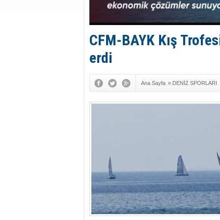
CFM-BAYK Kış Trofesi'
erdi
Ana Sayfa
»
DENİZ SPORLARI