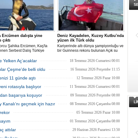
S
 Ercümen dalışta yine
Deniz Kayadelen, Kuzey Kutbu'nda
 çıktı
yüzen ilk Türk oldu
porcu Şahika Ercümen, Kaş'ta
Kariyerinde altı dünya şampiyonluğu ve
enen Serbest Dalış Türkiye
bir Guinness rekoru bulunan Açık su
nası'nda sabit ağırlık
yüzücüsü Deniz Kayadelen, 4 derece
isinde 68 metre dalış yaparak
sıcaklıktaki Arktik sularda 1200 metre
ğe Yelken Aç’acaklar
18 Temmuz 2026 Cumartesi 00:01
on oldu.
yüzerek Kuzey Kutbu'nda yüzen ilk Türk
lar Çeşme'de belli oldu
oldu.
16 Temmuz 2026 Perşembe 11:15
enizi 11 günde aştı
12 Temmuz 2026 Pazar 10:00
ni rotasıyla başlıyor
11 Temmuz 2026 Cumartesi 00:01
ıdan başarıya koşuyor
09 Temmuz 2026 Perşembe 08:00
L
y Kanalı’nı geçmek için hazır
08 Temmuz 2026 Çarşamba 08:00
 rekor
05 Temmuz 2026 Pazar 10:00
 sayım
01 Temmuz 2026 Çarşamba 08:00
ç attılar
29 Haziran 2026 Pazartesi 13:50