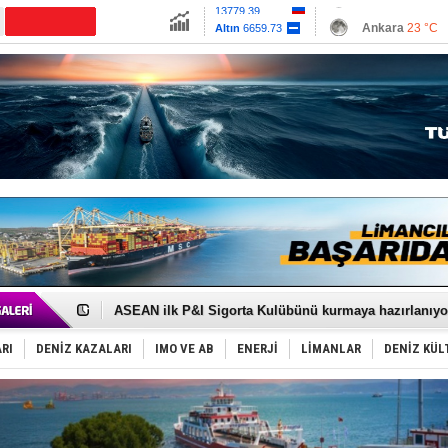
13779.39
Ankara
23 °C
Altın
6659.73
İzmir
26 °C
Dolar
47.6791
Antalya
27 °C
Euro
55.1259
Muğla
23 °C
Çanakkale
25 
D-Marin, Avrupa'nın tekne fuarlarına çıkarma yapacak
Van’da inşa edilen teknelere yoğun talep var
ASEAN ilk P&I Sigorta Kulübünü kurmaya hazırlanıyo
TAYK - Eker Olympos Regatta'da ilk start!
İstanbul ve Çanakkale: 6 ayda 40.000 gemi
RI
DENİZ KAZALARI
IMO VE AB
ENERJİ
LİMANLAR
DENİZ KÜL
TEKNOFEST ‘Mavi Vatan’ ziyaretçi kayıtları başladı!
Tersane işçilerinin direnişi, kazanımla sonuçlandı
İngiliz aktivistler, gemide mahsur kaldı!
FESCO, Karadeniz'de yeni sevkiyat taleplerini durdur
DESE, BIMCO’ya katıldı