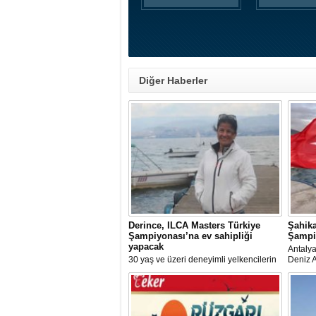
Diğer Haberler
Derince, ILCA Masters Türkiye
Şahik
Şampiyonası’na ev sahipliği
Şampiy
yapacak
Antaly
30 yaş ve üzeri deneyimli yelkencilerin
Deniz A
mücadele ettiği ILCA Masters 2026
Bireyse
Türkiye Şampiyonası, bu yıl Kocaeli’nin
sporcu 
Derince ilçesinde gerçekleştirilecek.
rekortm
madaly