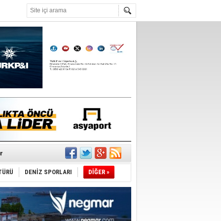
°C
r
TÜRÜ
DENİZ SPORLARI
DİĞER »
du