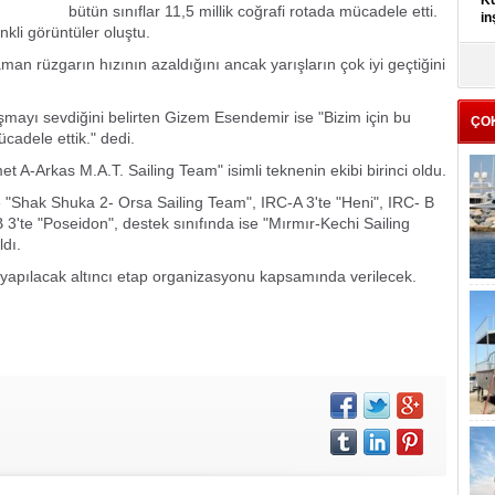
Kü
bütün sınıflar 11,5 millik coğrafi rotada mücadele etti.
in
li görüntüler oluştu.
n rüzgarın hızının azaldığını ancak yarışların çok iyi geçtiğini
K
Kı
it
şmayı sevdiğini belirten Gizem Esendemir ise "Bizim için bu
ÇO
ücadele ettik." dedi.
t A-Arkas M.A.T. Sailing Team" isimli teknenin ekibi birinci oldu.
 "Shak Shuka 2- Orsa Sailing Team", IRC-A 3'te "Heni", IRC- B
 3'te "Poseidon", destek sınıfında ise "Mırmır-Kechi Sailing
ldı.
 yapılacak altıncı etap organizasyonu kapsamında verilecek.