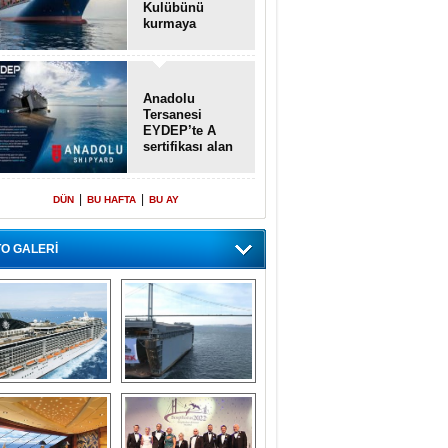
Kulübünü
kurmaya
hazırlanıyor
Anadolu
Tersanesi
EYDEP’te A
sertifikası alan
ilk tersane oldu
|
|
DÜN
BU HAFTA
BU AY
O GALERİ
emi içinde gemi” 
Dünyada tek! 
konsepti ile MSC 
Denizaltı yüzer 
Splendida
havuzu intikal 
seyrine başladı