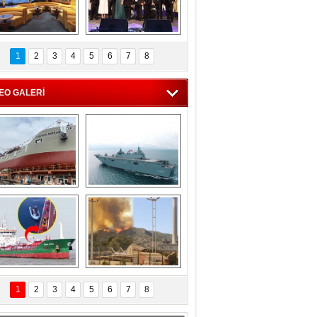
C'den 55 milyon 
5. Bosphorus Ship 
roluk turizm geliri 
Brokers Dinner, 
1
2
3
4
5
6
7
8
müjdesi
İstanbul’da yapıldı
EO GALERİ
eksan Tersanesi, 
TCG Anadolu, 
Başaran Bayrak 
tersane teknik 
tankerini suya 
seyrini tamamladı
indirdi
Göçmenlerin 
Milas’taki yangın 
imdadına Türk 
yeniden termik 
1
2
3
4
5
6
7
8
hipli MINA DENIZ 
santrallere doğru 
yetişti
ilerliyor