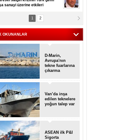
resel salgın krizinin Türk gemi
şa sanayi üzerine etkileri
1
2
pt. MESUT AZMİ GÖKSOY
lavuz kaptan kardeşlerime
hafen...
K OKUNANLAR
D-Marin,
Avrupa'nın
tekne fuarlarına
çıkarma
yapacak
Van’da inşa
edilen teknelere
yoğun talep var
ASEAN ilk P&I
Sigorta