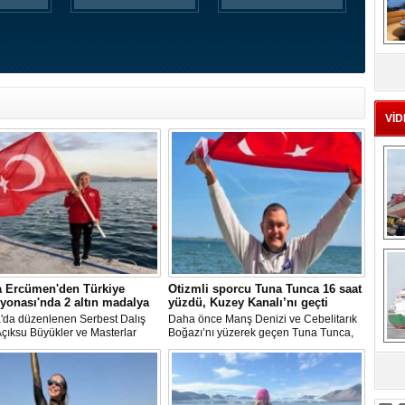
MS
eu
VİD
Ç
a Ercümen'den Türkiye
Otizmli sporcu Tuna Tunca 16 saat
onası'nda 2 altın madalya
yüzdü, Kuzey Kanalı’nı geçti
a'da düzenlenen Serbest Dalış
Daha önce Manş Denizi ve Cebelitarık
çıksu Büyükler ve Masterlar
Boğazı’nı yüzerek geçen Tuna Tunca,
l Türkiye Şampiyonası'nda milli
bu müthiş başarılarına bir yenisini daha
ve serbest dalış dünya
ekledi. Tuna Tunca bu kez 16 saat
eni Şahika Ercümen, 2 altın
yüzerek Kuzey Kanalı’nı geçti.
sa
a kazandı.