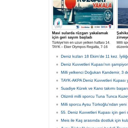
Mavi sularda rüzgarı yakalamak
Şahika
için geri sayım başladı
zirveye
Türkiye'nin en uzun yelken haftası 14.
Milli s
TAYK – Eker Olympos Regatta, 7-16
düzenl
Ağustos 2026 tarihleri arasında mavi
Şampiyo
sulara yelken açıyor.
kategor
Deniz kızları 18 Ekim’de 11 kez. İyili
şampiy
Deniz Kuvvetleri Kupası'nın şampiyon
Milli yelkenci Doğukan Kandemir, 3 d
TAYK-AKPA Deniz Kuvvetleri Kupası ye
Suadiye Kürek ve Kano takımı başar
Otizmli milli sporcu Tuna Tunca Kuze
Milli sporcu Aysu Türkoğlu'ndan yeni
55. Deniz Kuvvetleri Kupası için geri
Meis ile Kaş arasında dostluk için kula