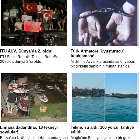
İTU AUV, Dünya’da 2. oldu!
Türk Armatöre 'Uyuşturucu'
tutuklaması!
İTÜ Sualtı Robotik Takımı, RoboSub
2026'da dünya 2.'si oldu.
Midilli ile Ayvalık arasında sefer yapan
bir şirketin sahibinin Yunanistan'da
tutuklandığı bildirildi.
Limana dadandılar, 10 tekneyi
Tekne, su aldı: 100 yolcu, tahliye
soydular!
edildi
Bursa'nın İznik ilçesindeki limanda gece
Muğla'nın Fethiye ilçesinde bir gezi