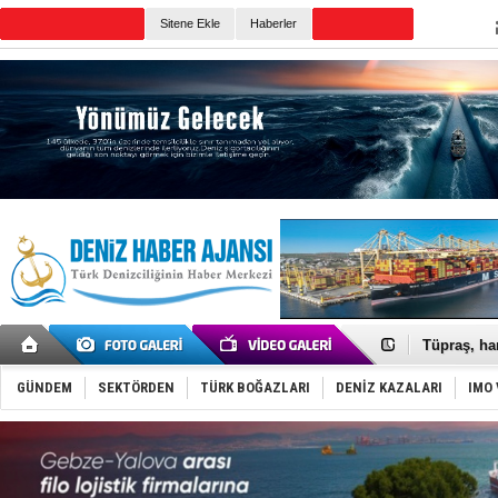
TURKISH MARITIME
Sitene Ekle
Haberler
CANLI YAYIN
Günün Haberleri
Anadolu Te
Derince, I
Tüpraş, ha
İTU AUV, D
LNG taşıma
GÜNDEM
SEKTÖRDEN
TÜRK BOĞAZLARI
DENİZ KAZALARI
IMO 
PROYAD, yat
Türkiye-Ir
Türk Armat
Deniz turi
DÖDER, 28.