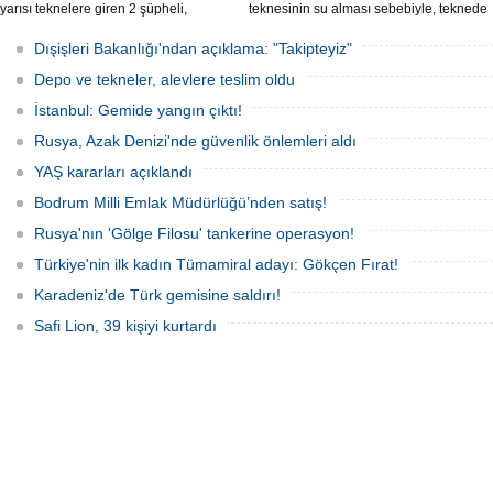
yarısı teknelere giren 2 şüpheli,
teknesinin su alması sebebiyle, teknede
elektronik cihazlar ve değerli eşyalar
bulunan 100 yolcu tahliye edildi,
çaldı. Olay, güvenlik kameralarına
teknenin batmaması için bölgede
Dışişleri Bakanlığı'ndan açıklama: "Takipteyiz"
yansıdı, tekne sahiplerinin ihbarıyla
kurtarma çalışması başlatıldı.
jandarma inceleme başlattı.
Depo ve tekneler, alevlere teslim oldu
İstanbul: Gemide yangın çıktı!
Rusya, Azak Denizi'nde güvenlik önlemleri aldı
YAŞ kararları açıklandı
Bodrum Milli Emlak Müdürlüğü’nden satış!
Rusya'nın 'Gölge Filosu' tankerine operasyon!
Türkiye'nin ilk kadın Tümamiral adayı: Gökçen Fırat!
Karadeniz'de Türk gemisine saldırı!
Safi Lion, 39 kişiyi kurtardı