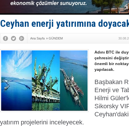
Fairline, T
Baltık Deni
Runit kubb
Limana dad
Ceyhan enerji yatırımına doyaca
Türk Loydu
Ana Sayfa
»
GÜNDEM
30.08.2
Adını BTC ile du
çehresini değişt
önemli bir noktaya
yapılacak.
Başbakan R
Enerji ve Ta
Hilmi Güler'l
Sikorsky VIP 
Ceyhan'daki 
yatırım projelerini inceleyecek.