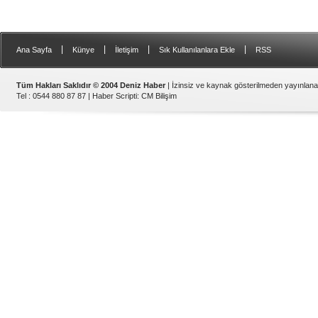
|
|
|
|
Ana Sayfa
Künye
İletişim
Sık Kullanılanlara Ekle
RSS
Tüm Hakları Saklıdır © 2004 Deniz Haber
| İzinsiz ve kaynak gösterilmeden yayınlan
Tel : 0544 880 87 87 |
Haber Scripti
:
CM Bilişim