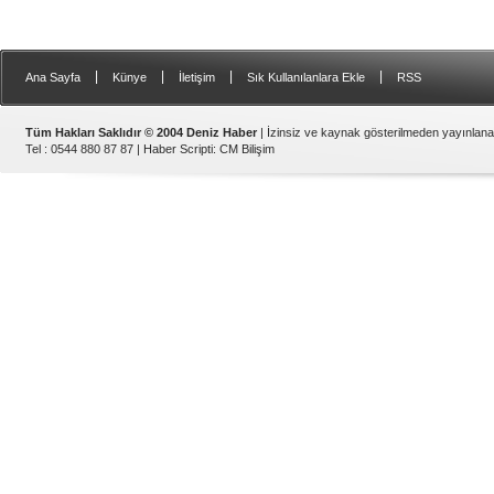
|
|
|
|
Ana Sayfa
Künye
İletişim
Sık Kullanılanlara Ekle
RSS
Tüm Hakları Saklıdır © 2004 Deniz Haber
| İzinsiz ve kaynak gösterilmeden yayınlan
Tel : 0544 880 87 87 |
Haber Scripti
:
CM Bilişim