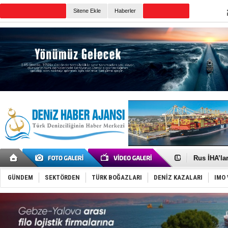
TURKISH MARITIME
Sitene Ekle
Haberler
CANLI YAYIN
Günün Haberleri
Gemide 5 t
Yakıt barcı
Rus İHA’la
Karadeniz’
Tatil hesab
GÜNDEM
SEKTÖRDEN
TÜRK BOĞAZLARI
DENİZ KAZALARI
IMO 
Rusya, göl
Enejota ti
Denizcilik
Türkiye’den
‘14. Olymp