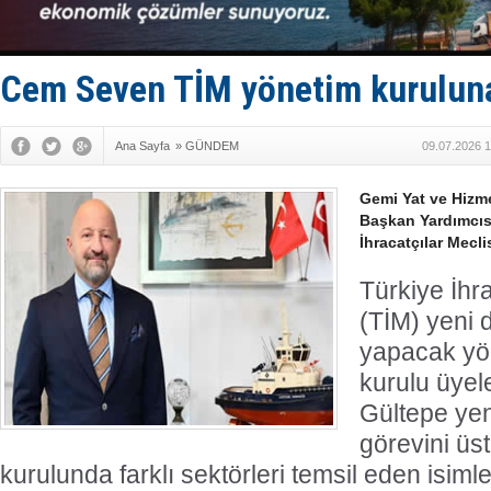
Taksi Botla
TÜRKLİM Ba
SOCAR da M
Türkiye'nin
Cem Seven TİM yönetim kuruluna
Dünyanın e
Ana Sayfa
»
GÜNDEM
09.07.2026 1
Gemi Yat ve Hizmet
Başkan Yardımcıs
İhracatçılar Mecli
Türkiye İhra
(TİM) yeni
yapacak yö
kurulu üyel
Gültepe ye
görevini üs
kurulunda farklı sektörleri temsil eden isimle