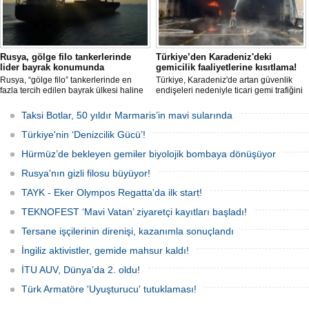
Rusya, gölge filo tankerlerinde
Türkiye’den Karadeniz'deki
lider bayrak konumunda
gemicilik faaliyetlerine kısıtlama!
Rusya, “gölge filo” tankerlerinde en
Türkiye, Karadeniz'de artan güvenlik
fazla tercih edilen bayrak ülkesi haline
endişeleri nedeniyle ticari gemi trafiğini
geldi. Yaptırım baskısının artmasıyla
kısıtlamaya başladı. Bu durum,
birlikte çok sayıda tanker Rus bayrağına
bölgedeki gıda güvenliğini tehdit ediyor.
Taksi Botlar, 50 yıldır Marmaris’in mavi sularında
geçerken, bu durum küresel denizcilik
yaptırımlarının uygulanması açısından
Türkiye'nin ‘Denizcilik Gücü’!
yeni bir tablo ortaya koyuyor.
Hürmüz’de bekleyen gemiler biyolojik bombaya dönüşüyor
Rusya'nın gizli filosu büyüyor!
TAYK - Eker Olympos Regatta'da ilk start!
TEKNOFEST ‘Mavi Vatan’ ziyaretçi kayıtları başladı!
Tersane işçilerinin direnişi, kazanımla sonuçlandı
İngiliz aktivistler, gemide mahsur kaldı!
İTU AUV, Dünya’da 2. oldu!
Türk Armatöre 'Uyuşturucu' tutuklaması!