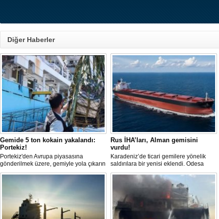
Diğer Haberler
Gemide 5 ton kokain yakalandı:
Rus İHA’ları, Alman gemisini
Portekiz!
vurdu!
Portekiz'den Avrupa piyasasına
Karadeniz’de ticari gemilere yönelik
gönderilmek üzere, gemiyle yola çıkarın
saldırılara bir yenisi eklendi. Odesa
5 ton kokain, Portekiz polisi ile Portekiz
açıklarında birden fazla İHA’nın hedef
hava ve deniz kuvvetlerinin
aldığı Alman işletmesindeki Emil
operasyonuyla durduruldu. Operasyon
gemisinde yangın çıktı; teknik sistemler
kapsamında, gemideki iki yabancı
durunca mürettebat tahliye edildi.
uyruklu kişi bir gemi mürettebatı
gözaltına alındı.