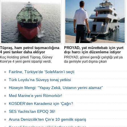
ziyaret etti. Görüşmede tersane taşeron
firmalarının yaşadığı sektörel sorunlar
ile vergi uygulamalarındaki
mağduriyetler ele alındı.
Tüpraş, ham petrol taşımacılığına
PROYAD, yat mürettebatı için yurt
4 yeni tanker daha ekliyor
dışı harcı için düzenleme istiyor
Koç Holding şirketi Tüpraş, Güney
PROYAD, görevi gereği çalıştığı yat ya
Kore'ye 4 yeni gemi siparişi verdi.
da gemiyle yurt dışına çıkan
Toplam yatırım tutarı 370 milyon doları
gemiadamlarının yurt dışı çıkış
aşan, her biri yaklaşık 157.000 DWT
harcından muaf tutulması için yasal
Fairline, Türkiye’de ‘SoleMarin’i seçti
taşıma kapasitesine sahip tankerlerin
düzenleme yapılmasını talep etti.
2029 yılı içerisinde teslim alınması
Türk Loydu’na Süveyş tonaj yetkisi
planlanıyor.
Hüseyin Mengi: “Yapay Zekâ, Ustanın yerini alamaz”
Med Marine’e yeni Römorkör!
KOSDER’den Karadeniz için ‘Çağrı’!
SES Yachts’tan EPOQ 36!
Aruna Denizcilik’ten Çin’e 10 gemilik sipariş