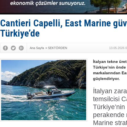
Anadolu Te
Derince, I
Tüpraş, ha
İTU AUV, D
Cantieri Capelli, East Marine gü
Türkiye’de
Ana Sayfa
»
SEKTÖRDEN
13.05.2026 0
İtalyan tekne üreti
Türkiye’nin önde 
markalarından East
güçlendiriyor.
İtalyan zara
temsilcisi Ca
Türkiye’nin
perakende 
Marine strate