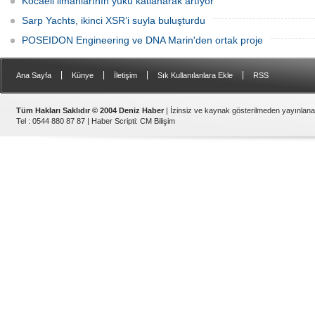
Kocaeli limanlarının yükü katlanarak artıyor
Sarp Yachts, ikinci XSR’i suyla buluşturdu
POSEIDON Engineering ve DNA Marin'den ortak proje
|
|
|
|
Ana Sayfa
Künye
İletişim
Sık Kullanılanlara Ekle
RSS
Tüm Hakları Saklıdır © 2004 Deniz Haber
| İzinsiz ve kaynak gösterilmeden yayınlan
Tel : 0544 880 87 87 |
Haber Scripti
:
CM Bilişim