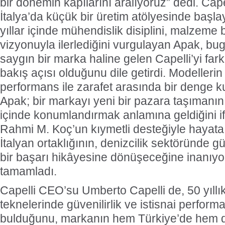
bir dönemin kapılarını aralıyoruz” dedi. Cape
İtalya’da küçük bir üretim atölyesinde başl
yıllar içinde mühendislik disiplini, malzeme b
vizyonuyla ilerlediğini vurgulayan Apak, bu
saygın bir marka haline gelen Capelli’yi farkl
bakış açısı olduğunu dile getirdi. Modellerin
performans ile zarafet arasında bir denge k
Apak; bir markayı yeni bir pazara taşımanı
içinde konumlandırmak anlamına geldiğini if
Rahmi M. Koç’un kıymetli desteğiyle hayat
İtalyan ortaklığının, denizcilik sektöründe gü
bir başarı hikâyesine dönüşeceğine inanıyor
tamamladı.
Capelli CEO’su Umberto Capelli de, 50 yıllı
teknelerinde güvenilirlik ve istisnai perform
bulduğunu, markanın hem Türkiye’de hem d