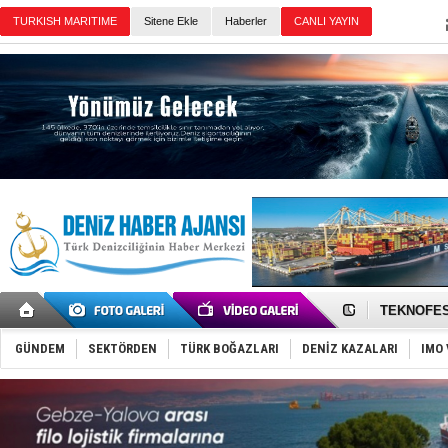
Sitene Ekle
Haberler
Günün Haberleri
TAYK - Eke
İstanbul v
TEKNOFEST 
Tersane işç
İngiliz akt
FESCO, Kar
GÜNDEM
SEKTÖRDEN
TÜRK BOĞAZLARI
DENİZ KAZALARI
IMO 
DESE, BIMC
GİMBİRDER 
35 milyon T
İnsansız c
Yüzyıl son