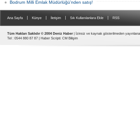
Bodrum Milli Emlak Müdürlüğü’nden satış!
|
|
|
|
Ana Sayfa
Künye
İletişim
Sık Kullanılanlara Ekle
RSS
Tüm Hakları Saklıdır © 2004 Deniz Haber
| İzinsiz ve kaynak gösterilmeden yayınlan
Tel : 0544 880 87 87 |
Haber Scripti
:
CM Bilişim