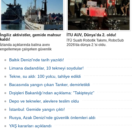
İngiliz aktivistler, gemide mahsur
İTU AUV, Dünya’da 2. oldu!
kaldı!
İTÜ Sualtı Robotik Takımı, RoboSub
İzlanda açıklarında balina avını
2026'da dünya 2.'si oldu.
engellemeye çalışırken güvenlik
güçlerince durdurulan Bandero adlı
protesto gemisindeki 21 çevre aktivisti,
Baltık Denizi'nde tarih yazıldı!
günlerdir gemiden çıkmalarına izin
verilmediğini ve temel haklarının ihlal
Limana dadandılar, 10 tekneyi soydular!
edildiğini öne sürdü. Mürettebatta iki
Britanyalı aktivist de bulunuyor.
Tekne, su aldı: 100 yolcu, tahliye edildi
Bacasında yangın çıkan Tanker, demirletildi
Dışişleri Bakanlığı'ndan açıklama: "Takipteyiz"
Depo ve tekneler, alevlere teslim oldu
İstanbul: Gemide yangın çıktı!
Rusya, Azak Denizi'nde güvenlik önlemleri aldı
YAŞ kararları açıklandı