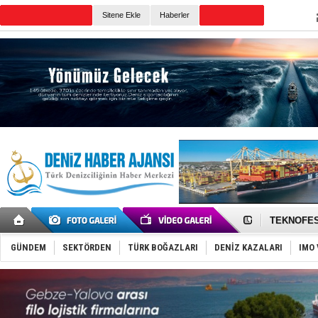
Sitene Ekle
Haberler
Günün Haberleri
TAYK - Eke
İstanbul v
TEKNOFEST 
Tersane işç
İngiliz akt
GÜNDEM
SEKTÖRDEN
TÜRK BOĞAZLARI
DENİZ KAZALARI
IMO 
FESCO, Kar
DESE, BIMC
GİMBİRDER 
35 milyon T
İnsansız c