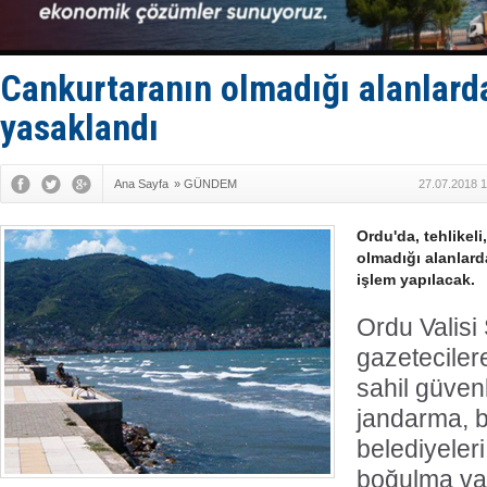
Yüzyıl son
Anadolu Te
Derince, I
Tüpraş, ha
Cankurtaranın olmadığı alanlard
İTU AUV, D
yasaklandı
Ana Sayfa
»
GÜNDEM
27.07.2018 1
Ordu'da, tehlikel
olmadığı alanlard
işlem yapılacak.
Ordu Valisi
gazeteciler
sahil güvenl
jandarma, b
belediyeler
boğulma vak