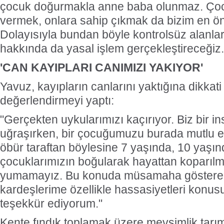
çocuk doğurmakla anne baba olunmaz. Çoc
vermek, onlara sahip çıkmak da bizim en ön
Dolayısıyla bundan böyle kontrolsüz alanlar
hakkında da yasal işlem gerçekleştireceğiz.
'CAN KAYIPLARI CANIMIZI YAKIYOR'
Yavuz, kayıpların canlarını yaktığına dikkat
değerlendirmeyi yaptı:
"Gerçekten uykularımızı kaçırıyor. Biz bir i
uğraşırken, bir çocuğumuzu burada mutlu e
öbür taraftan böylesine 7 yaşında, 10 yaşı
çocuklarımızın boğularak hayattan koparıl
yumamayız. Bu konuda müsamaha gösterem
kardeşlerime özellikle hassasiyetleri konus
teşekkür ediyorum."
Kente fındık toplamak üzere mevsimlik tarım 