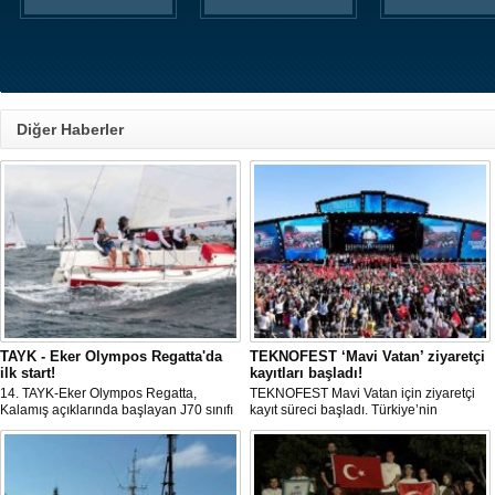
Diğer Haberler
TAYK - Eker Olympos Regatta'da
TEKNOFEST ‘Mavi Vatan’ ziyaretçi
ilk start!
kayıtları başladı!
14. TAYK-Eker Olympos Regatta,
TEKNOFEST Mavi Vatan için ziyaretçi
Kalamış açıklarında başlayan J70 sınıfı
kayıt süreci başladı. Türkiye’nin
yarışlarıyla ilk startını verdi. İstanbul'u 10
denizcilik ve savunma teknolojilerine
gün boyunca yelken coşkusuyla
odaklanan etkinliği, 20-23 Ağustos
buluşturacak organizasyonun ilk
tarihleri arasında Gölcük Tersanesi
gününde 9 tekne rüzgârla buluştu.
Komutanlığı’nda gerçekleştirilecek.