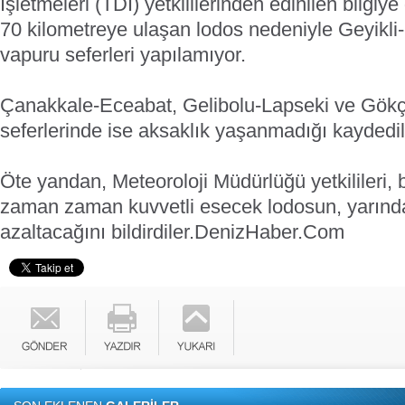
İşletmeleri (TDİ) yetkililerinden edinilen bilgiye
70 kilometreye ulaşan lodos nedeniyle Geyikl
vapuru seferleri yapılamıyor.
Çanakkale-Eceabat, Gelibolu-Lapseki ve Gö
seferlerinde ise aksaklık yaşanmadığı kaydedil
Öte yandan, Meteoroloji Müdürlüğü yetkilileri
zaman zaman kuvvetli esecek lodosun, yarından
azaltacağını bildirdiler.
DenizHaber.Com