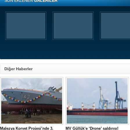
SON EKLENEN
GALERİLER
Diğer Haberler
Malezya Korvet Projesi’nde 3.
MV Güllük’e ‘Drone’ saldırısı!