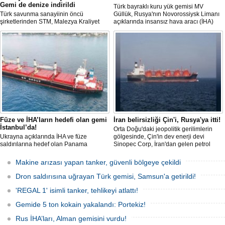
Gemi de denize indirildi
Türk bayraklı kuru yük gemisi MV
Türk savunma sanayiinin öncü
Güllük, Rusya'nın Novorossiysk Limanı
şirketlerinden STM, Malezya Kraliyet
açıklarında insansız hava aracı (İHA)
Donanması için inşa ettiği üç korvetlik
saldırısına uğradı.
projede son gemiyi de denize indirdi.
Füze ve İHA’ların hedefi olan gemi
İran belirsizliği Çin'i, Rusya'ya itti!
İstanbul’da!
Orta Doğu'daki jeopolitik gerilimlerin
Ukrayna açıklarında İHA ve füze
gölgesinde, Çin'in dev enerji devi
saldırılarına hedef olan Panama
Sinopec Corp, İran'dan gelen petrol
bayraklı ticari kuru yük gemisi ’M/V Lady
akışındaki belirsizlikler nedeniyle
Zehma’, hasarlı şekilde İstanbul
rotasını Rusya'ya çevirdi. Dünyanın en
Makine arızası yapan tanker, güvenli bölgeye çekildi
Boğazı’ndan geçişini tamamladı.
büyük rafine şirketlerinden biri olan
Sinopec, İran'la yaşanan 'savaş'
Dron saldırısına uğrayan Türk gemisi, Samsun'a getirildi!
bahanesiyle daralan arzı telafi etmek
için Uzak Doğu Rus petrolüne
'REGAL 1' isimli tanker, tehlikeyi atlattı!
yönelerek stratejik bir ham
Gemide 5 ton kokain yakalandı: Portekiz!
Rus İHA’ları, Alman gemisini vurdu!