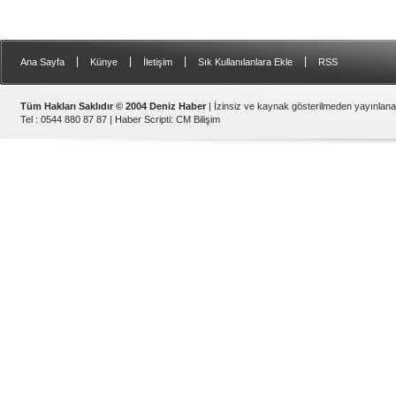
|
|
|
|
Ana Sayfa
Künye
İletişim
Sık Kullanılanlara Ekle
RSS
Tüm Hakları Saklıdır © 2004 Deniz Haber
| İzinsiz ve kaynak gösterilmeden yayınlan
Tel : 0544 880 87 87 |
Haber Scripti
:
CM Bilişim