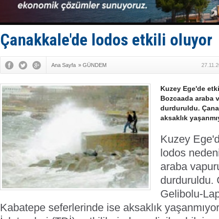
Dron saldı
'REGAL 1' i
Gemide 5 t
Yakıt barcı
Çanakkale'de lodos etkili oluyor
Rus İHA’la
Ana Sayfa
»
GÜNDEM
27.11.
Kuzey Ege'de etki
Bozcaada araba va
durduruldu. Çana
aksaklık yaşanmı
Kuzey Ege'de
lodos neden
araba vapuru
durduruldu.
Gelibolu-La
Kabatepe seferlerinde ise aksaklık yaşanmıyor