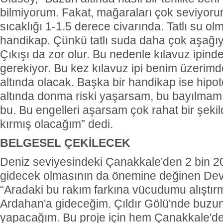
bilmiyorum. Fakat, mağaraları çok seviyoru
sıcaklığı 1-1.5 derece civarında. Tatlı su olm
handikap. Çünkü tatlı suda daha çok aşağıy
Çıkışı da zor olur. Bu nedenle kılavuz ipin
gerekiyor. Bu kez kılavuz ipi benim üzerim
altında olacak. Başka bir handikap ise hipo
altında donma riski yaşarsam, bu bayılmamı t
bu. Bu engelleri aşarsam çok rahat bir şek
kırmış olacağım” dedi.
BELGESEL ÇEKİLECEK
Deniz seviyesindeki Çanakkale'den 2 bin 2
gidecek olmasının da önemine değinen Dev
“Aradaki bu rakım farkına vücudumu alıştır
Ardahan'a gideceğim. Çıldır Gölü'nde buzun
yapacağım. Bu proje için hem Çanakkale'd