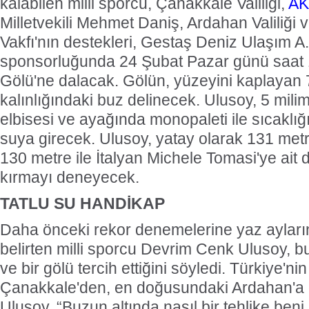
kalabilen milli sporcu, Çanakkale Valiliği,
AK
Milletvekili Mehmet Daniş, Ardahan Valiliği
Vakfı'nın destekleri, Gestaş Deniz Ulaşım A
sponsorluğunda 24 Şubat Pazar günü saat 1
Gölü'ne dalacak. Gölün, yüzeyini kaplayan 
kalınlığındaki buz delinecek. Ulusoy, 5 milim
elbisesi ve ayağında monopaleti ile sıcaklığ
suya girecek. Ulusoy, yatay olarak 131 met
130 metre ile İtalyan Michele Tomasi'ye ait
kırmayı deneyecek.
TATLU SU HANDİKAP
Daha önceki rekor denemelerine yaz ayları
belirten milli sporcu Devrim Cenk Ulusoy, b
ve bir gölü tercih ettiğini söyledi. Türkiye'ni
Çanakkale'den, en doğusundaki Ardahan'a g
Ulusoy, “Buzun altında nasıl bir tehlike beni