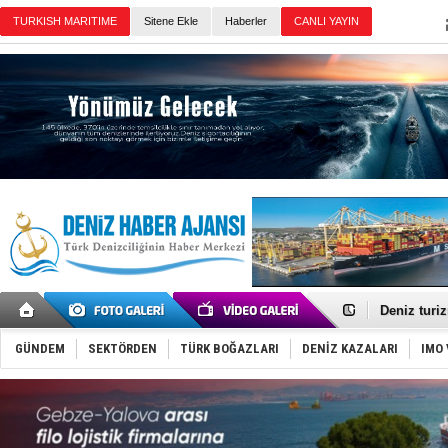
Sitene Ekle
Haberler
Günün Haberleri
Türkiye-Ir
Türk Armat
Deniz turi
DÖDER, 28.
Fairline, T
GÜNDEM
SEKTÖRDEN
TÜRK BOĞAZLARI
DENİZ KAZALARI
IMO 
Baltık Deni
Runit kubb
Limana dad
Türk Loydu
Hüseyin Me