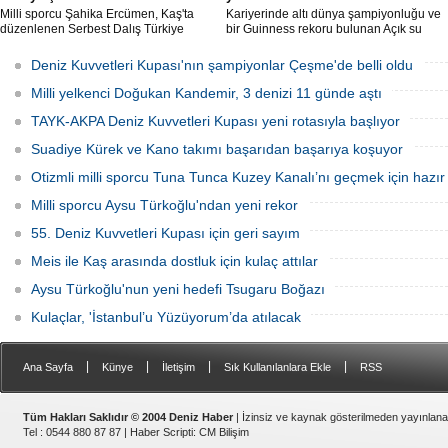
Milli sporcu Şahika Ercümen, Kaş'ta
Kariyerinde altı dünya şampiyonluğu ve
düzenlenen Serbest Dalış Türkiye
bir Guinness rekoru bulunan Açık su
Şampiyonası'nda sabit ağırlık
yüzücüsü Deniz Kayadelen, 4 derece
kategorisinde 68 metre dalış yaparak
sıcaklıktaki Arktik sularda 1200 metre
Deniz Kuvvetleri Kupası'nın şampiyonlar Çeşme'de belli oldu
şampiyon oldu.
yüzerek Kuzey Kutbu'nda yüzen ilk Türk
oldu.
Milli yelkenci Doğukan Kandemir, 3 denizi 11 günde aştı
TAYK-AKPA Deniz Kuvvetleri Kupası yeni rotasıyla başlıyor
Suadiye Kürek ve Kano takımı başarıdan başarıya koşuyor
Otizmli milli sporcu Tuna Tunca Kuzey Kanalı’nı geçmek için hazır
Milli sporcu Aysu Türkoğlu'ndan yeni rekor
55. Deniz Kuvvetleri Kupası için geri sayım
Meis ile Kaş arasında dostluk için kulaç attılar
Aysu Türkoğlu'nun yeni hedefi Tsugaru Boğazı
Kulaçlar, 'İstanbul’u Yüzüyorum’da atılacak
|
|
|
|
Ana Sayfa
Künye
İletişim
Sık Kullanılanlara Ekle
RSS
Tüm Hakları Saklıdır © 2004 Deniz Haber
| İzinsiz ve kaynak gösterilmeden yayınlan
Tel : 0544 880 87 87 |
Haber Scripti
:
CM Bilişim