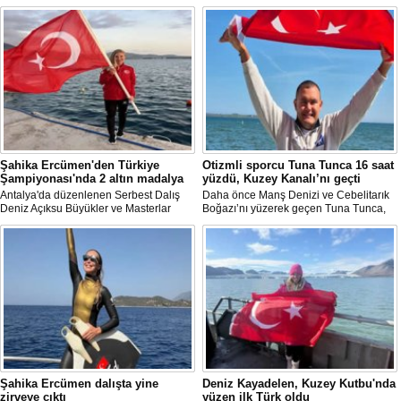
Şahika Ercümen'den Türkiye
Otizmli sporcu Tuna Tunca 16 saat
Şampiyonası'nda 2 altın madalya
yüzdü, Kuzey Kanalı’nı geçti
Antalya'da düzenlenen Serbest Dalış
Daha önce Manş Denizi ve Cebelitarık
Deniz Açıksu Büyükler ve Masterlar
Boğazı’nı yüzerek geçen Tuna Tunca,
Bireysel Türkiye Şampiyonası'nda milli
bu müthiş başarılarına bir yenisini daha
sporcu ve serbest dalış dünya
ekledi. Tuna Tunca bu kez 16 saat
rekortmeni Şahika Ercümen, 2 altın
yüzerek Kuzey Kanalı’nı geçti.
madalya kazandı.
Şahika Ercümen dalışta yine
Deniz Kayadelen, Kuzey Kutbu'nda
zirveye çıktı
yüzen ilk Türk oldu