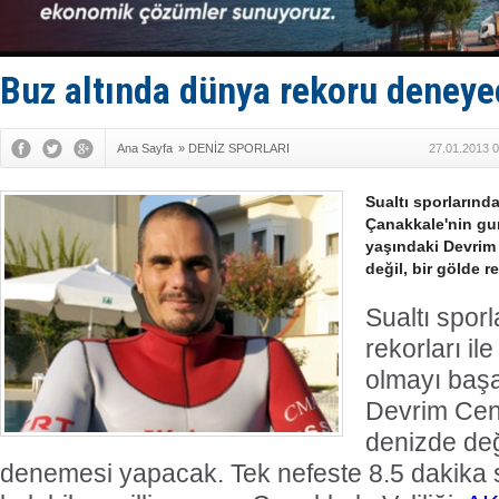
Hat-San Te
Med Marine
KOSDER’den
Kalyoncu’da
Buz altında dünya rekoru deney
Tekne, su a
Ana Sayfa
»
DENİZ SPORLARI
27.01.2013 0
Sualtı sporlarında
Çanakkale'nin gu
yaşındaki Devrim
değil, bir gölde 
Sualtı spor
rekorları i
olmayı baş
Devrim Cen
denizde deği
denemesi yapacak. Tek nefeste 8.5 dakika 