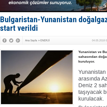
Keşfedildi
D-Marin, A
Van’da inş
ASEAN ilk 
Bulgaristan-Yunanistan doğalgaz 
TAYK - Eke
start verildi
Ana Sayfa
»
ENERJİ
04.05.2018 0
Yunanistan ve Bu
sahasından doğalg
kuruluyor.
Yunanistan 
arasında A
Deniz 2 sa
taşıyacak bi
kurulacak.