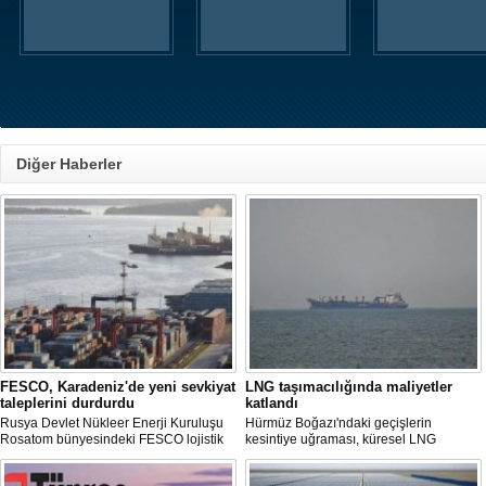
Diğer Haberler
FESCO, Karadeniz'de yeni sevkiyat
LNG taşımacılığında maliyetler
taleplerini durdurdu
katlandı
Rusya Devlet Nükleer Enerji Kuruluşu
Hürmüz Boğazı'ndaki geçişlerin
Rosatom bünyesindeki FESCO lojistik
kesintiye uğraması, küresel LNG
şirketi, Karadeniz üzerinden yapılacak
arzında aksamalara yol açarken sefer
sevkiyatlara ilişkin yeni taleplerin
sürelerini uzattı ve gemi kiralama ile