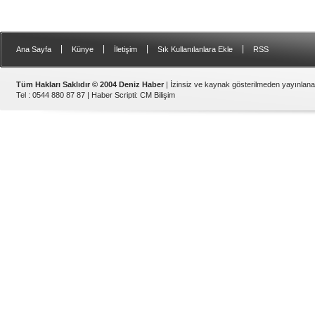
|
|
|
|
Ana Sayfa
Künye
İletişim
Sık Kullanılanlara Ekle
RSS
Tüm Hakları Saklıdır © 2004 Deniz Haber
| İzinsiz ve kaynak gösterilmeden yayınlan
Tel : 0544 880 87 87 |
Haber Scripti
:
CM Bilişim