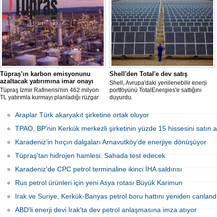
kabulünü geçici olarak durdurdu.
deniz yakıtı maliyetlerini 2022 enerji
krizinden bu yana en yüksek seviyelere
çıkardı.
Tüpraş’ın karbon emisyonunu
Shell'den Total'e dev satış
azaltacak yatırımına imar onayı
Shell, Avrupa'daki yenilenebilir enerji
Tüpraş İzmir Rafinerisi'nin 462 milyon
portföyünü TotalEnergies'e sattığını
TL yatırımla kurmayı planladığı rüzgar
duyurdu.
ve güneş enerji santrali için hazırlanan
nazım ve uygulama imar planı
Araplar Türk akaryakıt şirketine ortak oluyor
değişiklikleri Çevre, Şehircilik ve İklim
Değişikliği Bakanlığı tarafından
TPAO, BP'nin Kerkük merkezli şirketinin yüzde 15 hissesini satın a
onaylandı.
Karadeniz’in hırçın dalgaları Arnavutköy’de enerjiye dönüşüyor
Tüpraş'tan hidrojen hamlesi: Sahada test edecek
Karadeniz'de CPC petrol terminaline ikinci İHA saldırısı
Rus petrol ürünleri için yeni Asya rotası Büyük Karimun
Irak ve Suriye, Kerkük-Banyas petrol boru hattını yeniden canland
ABD'li enerji devi Irak'ta dev petrol anlaşmasına imza atıyor