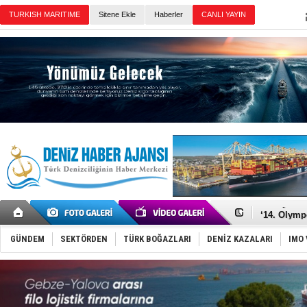
TURKISH MARITIME
Sitene Ekle
Haberler
CANLI YAYIN
Günün Haberleri
Denizcilik
Türkiye’den
‘14. Olymp
Taksi Botla
TÜRKLİM Ba
GÜNDEM
SEKTÖRDEN
TÜRK BOĞAZLARI
DENİZ KAZALARI
IMO 
SOCAR da M
Türkiye'nin
Dünyanın e
Hürmüz’de
Rusya'nın g