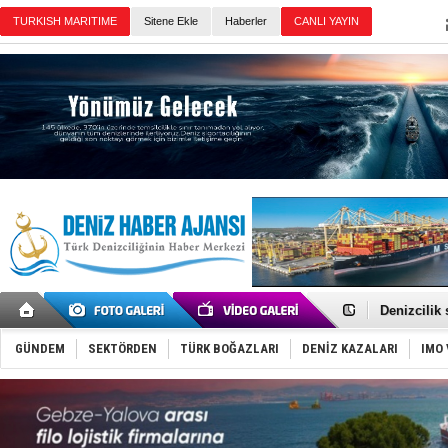
Sitene Ekle
Haberler
Günün Haberleri
Rusya, göl
Enejota ti
Denizcilik
Türkiye’den
‘14. Olymp
GÜNDEM
SEKTÖRDEN
TÜRK BOĞAZLARI
DENİZ KAZALARI
IMO 
Taksi Botla
TÜRKLİM Ba
SOCAR da M
Türkiye'nin
Dünyanın e