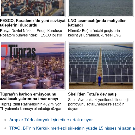
FESCO, Karadeniz'de yeni sevkiyat
LNG taşımacılığında maliyetler
taleplerini durdurdu
katlandı
Rusya Devlet Nükleer Enerji Kuruluşu
Hürmüz Boğazı'ndaki geçişlerin
Rosatom bünyesindeki FESCO lojistik
kesintiye uğraması, küresel LNG
şirketi, Karadeniz üzerinden yapılacak
arzında aksamalara yol açarken sefer
sevkiyatlara ilişkin yeni taleplerin
sürelerini uzattı ve gemi kiralama ile
kabulünü geçici olarak durdurdu.
deniz yakıtı maliyetlerini 2022 enerji
krizinden bu yana en yüksek seviyelere
çıkardı.
Tüpraş’ın karbon emisyonunu
Shell'den Total'e dev satış
azaltacak yatırımına imar onayı
Shell, Avrupa'daki yenilenebilir enerji
Tüpraş İzmir Rafinerisi'nin 462 milyon
portföyünü TotalEnergies'e sattığını
TL yatırımla kurmayı planladığı rüzgar
duyurdu.
ve güneş enerji santrali için hazırlanan
nazım ve uygulama imar planı
Araplar Türk akaryakıt şirketine ortak oluyor
değişiklikleri Çevre, Şehircilik ve İklim
Değişikliği Bakanlığı tarafından
TPAO, BP'nin Kerkük merkezli şirketinin yüzde 15 hissesini satın a
onaylandı.