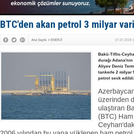
Hürmüz’de
Rusya'nın g
Keşfedildi
D-Marin, A
BTC'den akan petrol 3 milyar var
Van’da inş
Ana Sayfa
»
ENERJİ
07.07.2018 1
Bakü-Tiflis-Ceyha
durağı Adana'nın
Aliyev Deniz Term
tankerle 2 milyar
petrol sevk edildi
Azerbaycan
üzerinden 
ulaştıran B
(BTC) Ham P
Ceyhan'daki
2006 yılından bu yana yüklenen ham petrol,