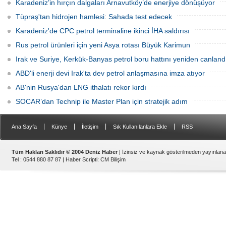
Karadeniz’in hırçın dalgaları Arnavutköy’de enerjiye dönüşüyor
Tüpraş'tan hidrojen hamlesi: Sahada test edecek
Karadeniz'de CPC petrol terminaline ikinci İHA saldırısı
Rus petrol ürünleri için yeni Asya rotası Büyük Karimun
Irak ve Suriye, Kerkük-Banyas petrol boru hattını yeniden canland
ABD'li enerji devi Irak'ta dev petrol anlaşmasına imza atıyor
AB'nin Rusya'dan LNG ithalatı rekor kırdı
SOCAR’dan Technip ile Master Plan için stratejik adım
|
|
|
|
Ana Sayfa
Künye
İletişim
Sık Kullanılanlara Ekle
RSS
Tüm Hakları Saklıdır © 2004 Deniz Haber
| İzinsiz ve kaynak gösterilmeden yayınlan
Tel : 0544 880 87 87 |
Haber Scripti
:
CM Bilişim