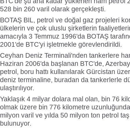
BTC'de şu ana kadar yüklenen ham petrol 2
528 bin 260 varil olarak gerçekleşti.
BOTAŞ BIL, petrol ve doğal gaz projeleri k
ülkelerin ve çok uluslu şirketlerin faaliyetler
amacıyla 3 Temmuz 1996'da BOTAŞ tarafın
2001'de BTC'yi işletmekle görevlendirildi.
Ceyhan Deniz Terminali'nden tankerlere ha
Haziran 2006'da başlanan BTC'de, Azerbay
petrol, boru hattı kullanılarak Gürcistan üz
deniz terminaline, buradan da tankerlerle d
ulaştırılıyor.
Yaklaşık 4 milyar dolara mal olan, bin 76 ki
olmak üzere bin 776 kilometre uzunluğundak
milyon varil ve yılda 50 milyon ton petrol ta
bulunuyor.