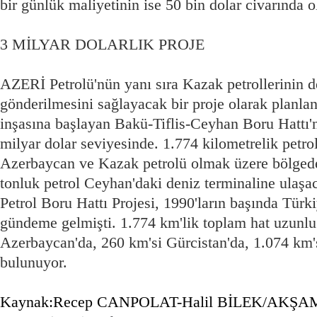
bir günlük maliyetinin ise 50 bin dolar civarında ol
3 MİLYAR DOLARLIK PROJE
AZERİ Petrolü'nün yanı sıra Kazak petrollerinin 
gönderilmesini sağlayacak bir proje olarak planla
inşasına başlayan Bakü-Tiflis-Ceyhan Boru Hattı'n
milyar dolar seviyesinde. 1.774 kilometrelik petrol
Azerbaycan ve Kazak petrolü olmak üzere bölgede
tonluk petrol Ceyhan'daki deniz terminaline ulaş
Petrol Boru Hattı Projesi, 1990'ların başında Tür
gündeme gelmişti. 1.774 km'lik toplam hat uzunl
Azerbaycan'da, 260 km'si Gürcistan'da, 1.074 km's
bulunuyor.
Kaynak:Recep CANPOLAT-Halil BİLEK/AKŞA