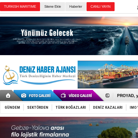
Sitene Ekle
Haberler
Günün Haberleri
İTU AUV, D
LNG taşıma
PROYAD, yat
Türkiye-Ir
Türk Armat
GÜNDEM
SEKTÖRDEN
TÜRK BOĞAZLARI
DENİZ KAZALARI
IMO 
Deniz turi
DÖDER, 28.
Fairline, T
Baltık Deni
Runit kubb