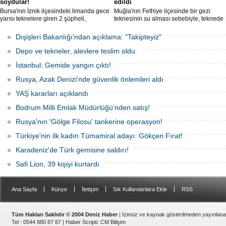
soydular!
edildi
Bursa'nın İznik ilçesindeki limanda gece
Muğla'nın Fethiye ilçesinde bir gezi
yarısı teknelere giren 2 şüpheli,
teknesinin su alması sebebiyle, teknede
elektronik cihazlar ve değerli eşyalar
bulunan 100 yolcu tahliye edildi,
çaldı. Olay, güvenlik kameralarına
teknenin batmaması için bölgede
Dışişleri Bakanlığı'ndan açıklama: "Takipteyiz"
yansıdı, tekne sahiplerinin ihbarıyla
kurtarma çalışması başlatıldı.
jandarma inceleme başlattı.
Depo ve tekneler, alevlere teslim oldu
İstanbul: Gemide yangın çıktı!
Rusya, Azak Denizi'nde güvenlik önlemleri aldı
YAŞ kararları açıklandı
Bodrum Milli Emlak Müdürlüğü’nden satış!
Rusya'nın 'Gölge Filosu' tankerine operasyon!
Türkiye'nin ilk kadın Tümamiral adayı: Gökçen Fırat!
Karadeniz'de Türk gemisine saldırı!
Safi Lion, 39 kişiyi kurtardı
|
|
|
|
Ana Sayfa
Künye
İletişim
Sık Kullanılanlara Ekle
RSS
Tüm Hakları Saklıdır © 2004 Deniz Haber
| İzinsiz ve kaynak gösterilmeden yayınlan
Tel : 0544 880 87 87 |
Haber Scripti
:
CM Bilişim