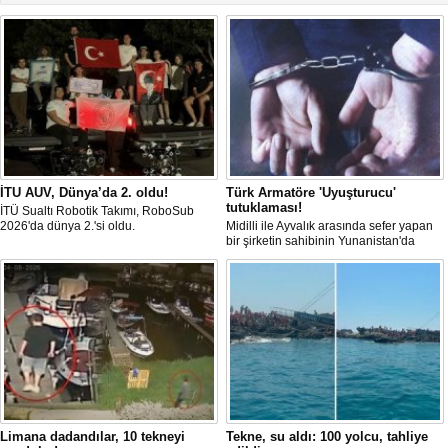
İTU AUV, Dünya’da 2. oldu!
Türk Armatöre 'Uyuşturucu'
tutuklaması!
İTÜ Sualtı Robotik Takımı, RoboSub
2026'da dünya 2.'si oldu.
Midilli ile Ayvalık arasında sefer yapan
bir şirketin sahibinin Yunanistan'da
tutuklandığı bildirildi.
Limana dadandılar, 10 tekneyi
Tekne, su aldı: 100 yolcu, tahliye