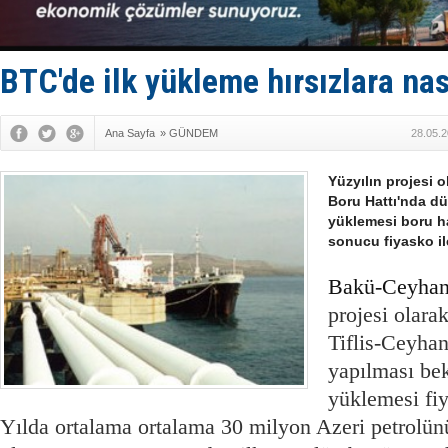
Limana dad
Türk Loydu
Hüseyin Me
Hat-San Te
BTC'de ilk yükleme hırsızlara na
Med Marine
Ana Sayfa
»
GÜNDEM
28.05.2
Yüzyılın projesi o
Boru Hattı'nda dü
yüklemesi boru ha
sonucu fiyasko il
Bakü-Ceyhan'ı
projesi olara
Tiflis-Ceyha
yapılması bek
yüklemesi fi
Yılda ortalama ortalama 30 milyon Azeri petrolün