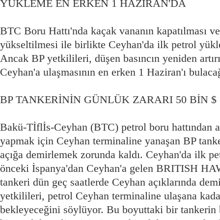
YÜKLEME EN ERKEN 1 HAZİRAN'DA
BTC Boru Hattı'nda kaçak vananın kapatılması ve
yükseltilmesi ile birlikte Ceyhan'da ilk petrol y
Ancak BP yetkilileri, düşen basıncın yeniden artırı
Ceyhan'a ulaşmasının en erken 1 Haziran'ı bulacağı
BP TANKERİNİN GÜNLÜK ZARARI 50 BİN $
Bakü-Tİflİs-Ceyhan (BTC) petrol boru hattından a
yapmak için Ceyhan terminaline yanaşan BP tan
açığa demirlemek zorunda kaldı. Ceyhan'da ilk pe
önceki İspanya'dan Ceyhan'a gelen BRITISH HA
tankeri dün geç saatlerde Ceyhan açıklarında dem
yetkilileri, petrol Ceyhan terminaline ulaşana ka
bekleyeceğini söylüyor. Bu boyuttaki bir tankerin