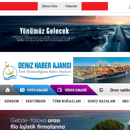
Sitene Ekle
Haberler
Günün Haberleri
Gemi tasar
Makine arı
Dron saldı
'REGAL 1' i
Gemide 5 t
GÜNDEM
SEKTÖRDEN
TÜRK BOĞAZLARI
DENİZ KAZALARI
IMO 
Yakıt barcı
Rus İHA’la
Karadeniz’
Tatil hesab
Rusya, göl