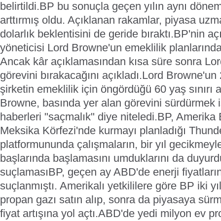
belirtildi.
BP bu sonuçla geçen yılın aynı dönem
arttırmış oldu. Açıklanan rakamlar, piyasa uzma
dolarlık beklentisini de geride bıraktı.
BP'nin aç
yöneticisi Lord Browne'un emeklilik planlarında
Ancak kâr açıklamasından kısa süre sonra Lo
görevini bırakacağını açıkladı.
Lord Browne'un 2
şirketin emeklilik için öngördüğü 60 yaş sınırı 
Browne, basında yer alan görevini sürdürmek i
haberleri "saçmalık" diye niteledi.
BP, Amerika B
Meksika Körfezi'nde kurmayı planladığı Thunde
platformununda çalışmaların, bir yıl gecikmeyle
başlarında başlamasını umduklarını da duyurd
suçlaması
BP, geçen ay ABD'de enerji fiyatlar
suçlanmıştı. Amerikalı yetkililere göre BP iki y
propan gazı satın alıp, sonra da piyasaya sür
fiyat artışına yol açtı.
ABD'de yedi milyon ev prop