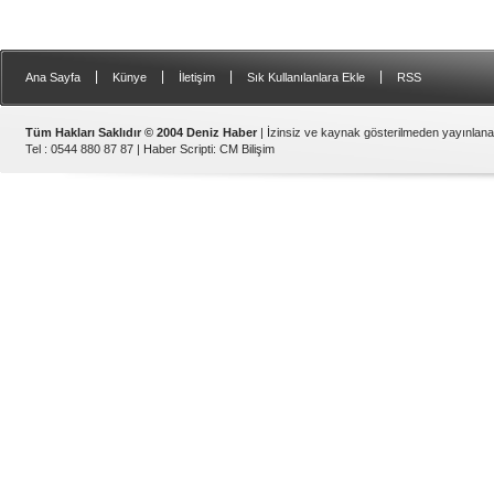
|
|
|
|
Ana Sayfa
Künye
İletişim
Sık Kullanılanlara Ekle
RSS
Tüm Hakları Saklıdır © 2004 Deniz Haber
| İzinsiz ve kaynak gösterilmeden yayınlan
Tel : 0544 880 87 87 |
Haber Scripti
:
CM Bilişim