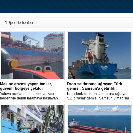
Diğer Haberler
Makine arızası yapan tanker,
Dron saldırısına uğrayan Türk
güvenli bölgeye çekildi
gemisi, Samsun'a getirildi!
Yalova açıklarında makine arızası
Karadeniz'de dron saldırısına uğrayan
nedeniyle demir taramaya başlayan
'LDR Yaşar' gemisi, Samsun Limanı'na
tanker, römorkör eşliğinde güvenli
güvenli bir şekilde ulaştı. Saldırıda can
şekilde demirleme sahasına alındı.
kaybı yaşanmadı, ancak büyük çapta
maddi hasar oluştu.