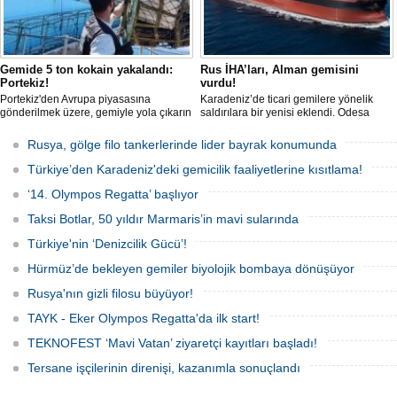
Gemide 5 ton kokain yakalandı:
Rus İHA’ları, Alman gemisini
Portekiz!
vurdu!
Portekiz'den Avrupa piyasasına
Karadeniz’de ticari gemilere yönelik
gönderilmek üzere, gemiyle yola çıkarın
saldırılara bir yenisi eklendi. Odesa
5 ton kokain, Portekiz polisi ile Portekiz
açıklarında birden fazla İHA’nın hedef
hava ve deniz kuvvetlerinin
aldığı Alman işletmesindeki Emil
Rusya, gölge filo tankerlerinde lider bayrak konumunda
operasyonuyla durduruldu. Operasyon
gemisinde yangın çıktı; teknik sistemler
kapsamında, gemideki iki yabancı
durunca mürettebat tahliye edildi.
Türkiye’den Karadeniz'deki gemicilik faaliyetlerine kısıtlama!
uyruklu kişi bir gemi mürettebatı
gözaltına alındı.
‘14. Olympos Regatta’ başlıyor
Taksi Botlar, 50 yıldır Marmaris’in mavi sularında
Türkiye'nin ‘Denizcilik Gücü’!
Hürmüz’de bekleyen gemiler biyolojik bombaya dönüşüyor
Rusya'nın gizli filosu büyüyor!
TAYK - Eker Olympos Regatta'da ilk start!
TEKNOFEST ‘Mavi Vatan’ ziyaretçi kayıtları başladı!
Tersane işçilerinin direnişi, kazanımla sonuçlandı