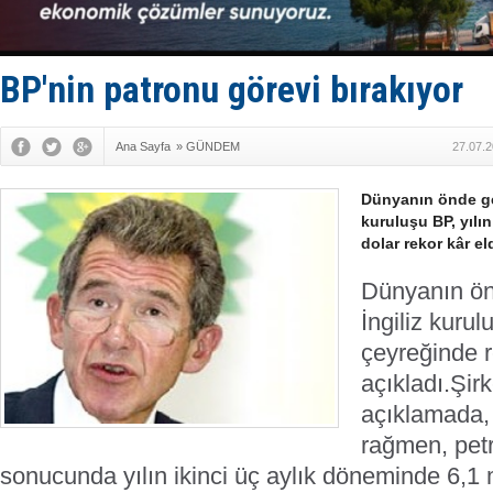
Enejota ti
Denizcilik
Türkiye’den
‘14. Olymp
BP'nin patronu görevi bırakıyor
Taksi Botla
Ana Sayfa
»
GÜNDEM
27.07.2
Dünyanın önde gel
kuruluşu BP, yılın
dolar rekor kâr eld
Dünyanın ön
İngiliz kurul
çeyreğinde re
açıkladı.
Şirk
açıklamada,
rağmen, petro
sonucunda yılın ikinci üç aylık döneminde 6,1 m