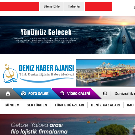
Sitene Ekle
Haberler
Günün Haberleri
Rusya, göl
Enejota ti
Denizcilik
Türkiye’den
‘14. Olymp
GÜNDEM
SEKTÖRDEN
TÜRK BOĞAZLARI
DENİZ KAZALARI
IMO 
Taksi Botla
TÜRKLİM Ba
SOCAR da M
Türkiye'nin
Dünyanın e