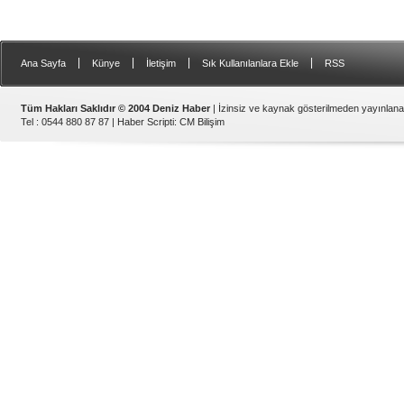
|
|
|
|
Ana Sayfa
Künye
İletişim
Sık Kullanılanlara Ekle
RSS
Tüm Hakları Saklıdır © 2004 Deniz Haber
| İzinsiz ve kaynak gösterilmeden yayınlan
Tel : 0544 880 87 87 |
Haber Scripti
:
CM Bilişim