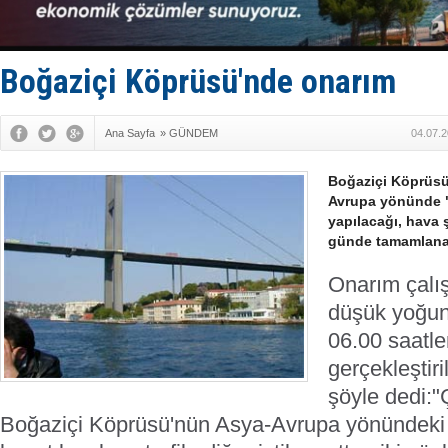
Hürmüz’de
Rusya'nın g
Keşfedildi
D-Marin, A
Boğaziçi Köprüsü'nde onarım
Van’da inş
Ana Sayfa
»
GÜNDEM
04.07.2
Boğaziçi Köprüsü
Avrupa yönünde "
yapılacağı, hava ş
günde tamamlanaca
Onarım çalış
düşük yoğun
06.00 saatle
gerçekleştiri
şöyle dedi:
"
Boğaziçi Köprüsü'nün Asya-Avrupa yönündeki 3 