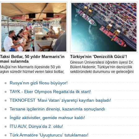
geldi. Yaptırım baskısının artmasıyla
kısıtlamaya başladı. Bu durum,
birlikte çok sayıda tanker Rus bayrağına
bölgedeki gıda güvenliğini tehdit ediyor.
geçerken, bu durum küresel denizcilik
yaptırımlarının uygulanması açısından
yeni bir tablo ortaya koyuyor.
Taksi Botlar, 50 yıldır Marmaris’in
Türkiye'nin ‘Denizcilik Gücü’!
mavi sularında
Giresun Üniversitesi öğretim üyesi Dr.
Muğla’nın Marmaris ilçesinde 50 yılı
Bülent Akdemir, Türkiye'nin denizcilik
aşkın süredir hizmet veren taksi botlar,
sektöründeki durumunu ve geleceğini
hem ulaşım hem de turistik gezi
değerlendirdi.
amacıyla kullanılmaya devam ediyor.
Rusya'nın gizli filosu büyüyor!
TAYK - Eker Olympos Regatta'da ilk start!
TEKNOFEST ‘Mavi Vatan’ ziyaretçi kayıtları başladı!
Tersane işçilerinin direnişi, kazanımla sonuçlandı
İngiliz aktivistler, gemide mahsur kaldı!
İTU AUV, Dünya’da 2. oldu!
Türk Armatöre 'Uyuşturucu' tutuklaması!