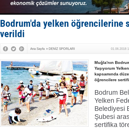
Dünyanın e
Hürmüz’de
Rusya'nın g
Keşfedildi
Bodrum'da yelken öğrencilerine se
verildi
Ana Sayfa
»
DENİZ SPORLARI
01.06.2018 1
Muğla'nın Bodrum
Yaşıyorum Yelkenl
kapsamında düzen
öğrencilere sertifi
Bodrum Bele
Yelken Fed
Belediyesi
Şubesi ara
sertifika t