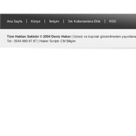
|
|
|
|
Ana Sayfa
Künye
İletişim
Sık Kullanılanlara Ekle
RSS
Tüm Hakları Saklıdır © 2004 Deniz Haber
| İzinsiz ve kaynak gösterilmeden yayınlan
Tel : 0544 880 87 87 |
Haber Scripti
:
CM Bilişim