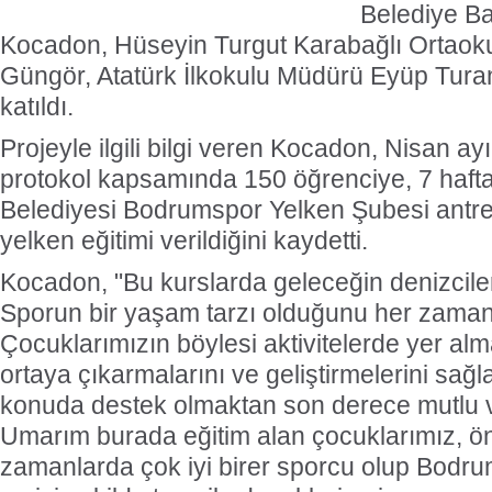
Belediye B
Kocadon, Hüseyin Turgut Karabağlı Ortaok
Güngör, Atatürk İlkokulu Müdürü Eyüp Turan
katıldı.
Projeyle ilgili bilgi veren Kocadon, Nisan a
protokol kapsamında 150 öğrenciye, 7 haf
Belediyesi Bodrumspor Yelken Şubesi antren
yelken eğitimi verildiğini kaydetti.
Kocadon, "Bu kurslarda geleceğin denizcileri
Sporun bir yaşam tarzı olduğunu her zaman he
Çocuklarımızın böylesi aktivitelerde yer alm
ortaya çıkarmalarını ve geliştirmelerini sağl
konuda destek olmaktan son derece mutlu 
Umarım burada eğitim alan çocuklarımız, 
zamanlarda çok iyi birer sporcu olup Bodr