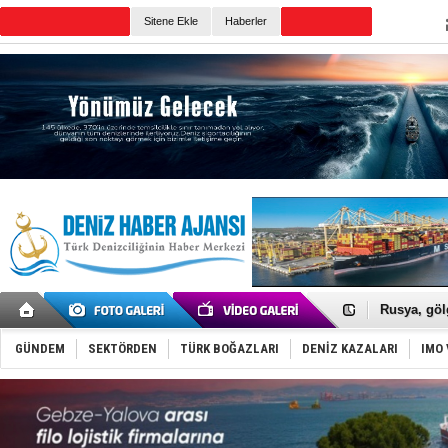
TURKISH MARITIME
Sitene Ekle
Haberler
CANLI YAYIN
Günün Haberleri
Karadeniz’
Tatil hesab
Rusya, göl
Enejota ti
Denizcilik
Türkiye’den
GÜNDEM
SEKTÖRDEN
TÜRK BOĞAZLARI
DENİZ KAZALARI
IMO 
‘14. Olymp
Taksi Botla
TÜRKLİM Ba
SOCAR da M
Türkiye'nin