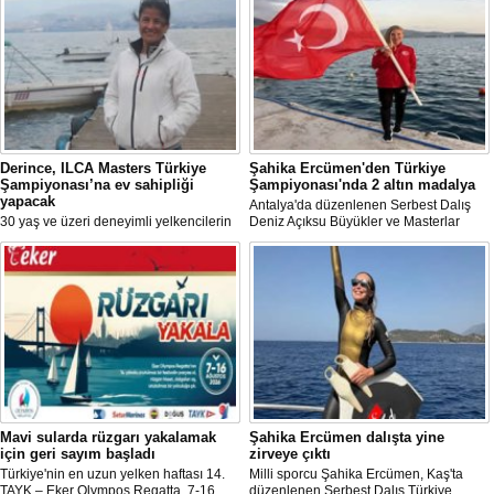
Derince, ILCA Masters Türkiye
Şahika Ercümen'den Türkiye
Şampiyonası’na ev sahipliği
Şampiyonası'nda 2 altın madalya
yapacak
Antalya'da düzenlenen Serbest Dalış
30 yaş ve üzeri deneyimli yelkencilerin
Deniz Açıksu Büyükler ve Masterlar
mücadele ettiği ILCA Masters 2026
Bireysel Türkiye Şampiyonası'nda milli
Türkiye Şampiyonası, bu yıl Kocaeli’nin
sporcu ve serbest dalış dünya
Derince ilçesinde gerçekleştirilecek.
rekortmeni Şahika Ercümen, 2 altın
madalya kazandı.
Mavi sularda rüzgarı yakalamak
Şahika Ercümen dalışta yine
için geri sayım başladı
zirveye çıktı
Türkiye'nin en uzun yelken haftası 14.
Milli sporcu Şahika Ercümen, Kaş'ta
TAYK – Eker Olympos Regatta, 7-16
düzenlenen Serbest Dalış Türkiye