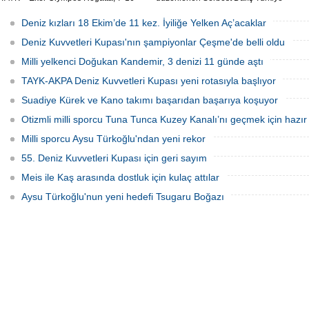
Ağustos 2026 tarihleri arasında mavi
Şampiyonası'nda sabit ağırlık
sulara yelken açıyor.
kategorisinde 68 metre dalış yaparak
Deniz kızları 18 Ekim’de 11 kez. İyiliğe Yelken Aç’acaklar
şampiyon oldu.
Deniz Kuvvetleri Kupası'nın şampiyonlar Çeşme'de belli oldu
Milli yelkenci Doğukan Kandemir, 3 denizi 11 günde aştı
TAYK-AKPA Deniz Kuvvetleri Kupası yeni rotasıyla başlıyor
Suadiye Kürek ve Kano takımı başarıdan başarıya koşuyor
Otizmli milli sporcu Tuna Tunca Kuzey Kanalı’nı geçmek için hazır
Milli sporcu Aysu Türkoğlu'ndan yeni rekor
55. Deniz Kuvvetleri Kupası için geri sayım
Meis ile Kaş arasında dostluk için kulaç attılar
Aysu Türkoğlu'nun yeni hedefi Tsugaru Boğazı