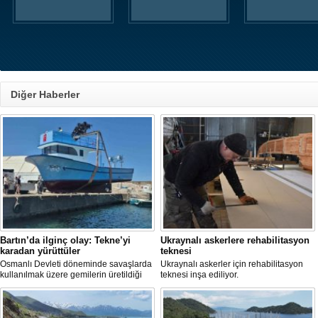
Diğer Haberler
Bartın’da ilginç olay: Tekne’yi
Ukraynalı askerlere rehabilitasyon
karadan yürüttüler
teknesi
Osmanlı Devleti döneminde savaşlarda
Ukraynalı askerler için rehabilitasyon
kullanılmak üzere gemilerin üretildiği
teknesi inşa ediliyor.
Bartın’ın Kurucaşile ilçesinde üretilen 11
metrelik tekne adeta karadan yürütüldü.
Dağları, tepeleri aşan balıkçı teknesi,
evlerin de bulunduğu dar ve virajlı