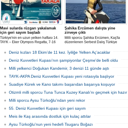
Mavi sularda rüzgarı yakalamak
Şahika Ercümen dalışta yine
için geri sayım başladı
zirveye çıktı
Türkiye'nin en uzun yelken haftası 14.
Milli sporcu Şahika Ercümen, Kaş'ta
TAYK – Eker Olympos Regatta, 7-16
düzenlenen Serbest Dalış Türkiye
Ağustos 2026 tarihleri arasında mavi
Şampiyonası'nda sabit ağırlık
sulara yelken açıyor.
kategorisinde 68 metre dalış yaparak
Deniz kızları 18 Ekim’de 11 kez. İyiliğe Yelken Aç’acaklar
şampiyon oldu.
Deniz Kuvvetleri Kupası'nın şampiyonlar Çeşme'de belli oldu
Milli yelkenci Doğukan Kandemir, 3 denizi 11 günde aştı
TAYK-AKPA Deniz Kuvvetleri Kupası yeni rotasıyla başlıyor
Suadiye Kürek ve Kano takımı başarıdan başarıya koşuyor
Otizmli milli sporcu Tuna Tunca Kuzey Kanalı’nı geçmek için hazır
Milli sporcu Aysu Türkoğlu'ndan yeni rekor
55. Deniz Kuvvetleri Kupası için geri sayım
Meis ile Kaş arasında dostluk için kulaç attılar
Aysu Türkoğlu'nun yeni hedefi Tsugaru Boğazı