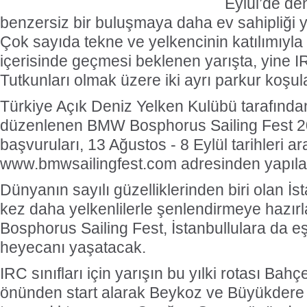
Eylül’de den
benzersiz bir buluşmaya daha ev sahipliği 
Çok sayıda tekne ve yelkencinin katılımıyla
içerisinde geçmesi beklenen yarışta, yine I
Tutkunları olmak üzere iki ayrı parkur koşul
Türkiye Açık Deniz Yelken Kulübü tarafından 
düzenlenen BMW Bosphorus Sailing Fest 20
başvuruları, 13 Ağustos - 8 Eylül tarihleri a
www.bmwsailingfest.com adresinden yapıla
Dünyanın sayılı güzelliklerinden biri olan İs
kez daha yelkenlilerle şenlendirmeye haz
Bosphorus Sailing Fest, İstanbullulara da eşsi
heyecanı yaşatacak.
IRC sınıfları için yarışın bu yılki rotası Bah
önünden start alarak Beykoz ve Büyükdere