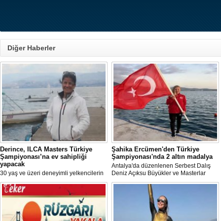
Diğer Haberler
Derince, ILCA Masters Türkiye
Şahika Ercümen'den Türkiye
Şampiyonası’na ev sahipliği
Şampiyonası'nda 2 altın madalya
yapacak
Antalya'da düzenlenen Serbest Dalış
30 yaş ve üzeri deneyimli yelkencilerin
Deniz Açıksu Büyükler ve Masterlar
mücadele ettiği ILCA Masters 2026
Bireysel Türkiye Şampiyonası'nda milli
Türkiye Şampiyonası, bu yıl Kocaeli’nin
sporcu ve serbest dalış dünya
Derince ilçesinde gerçekleştirilecek.
rekortmeni Şahika Ercümen, 2 altın
madalya kazandı.