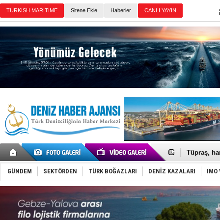
TURKISH MARITIME
Sitene Ekle
Haberler
CANLI YAYIN
Günün Haberleri
İnsansız c
Yüzyıl son
Anadolu Te
Derince, I
Tüpraş, ha
İTU AUV, D
LNG taşıma
PROYAD, yat
GÜNDEM
SEKTÖRDEN
TÜRK BOĞAZLARI
DENİZ KAZALARI
IMO 
Türkiye-Ir
Türk Armat
Deniz turi
DÖDER, 28.
Fairline, T