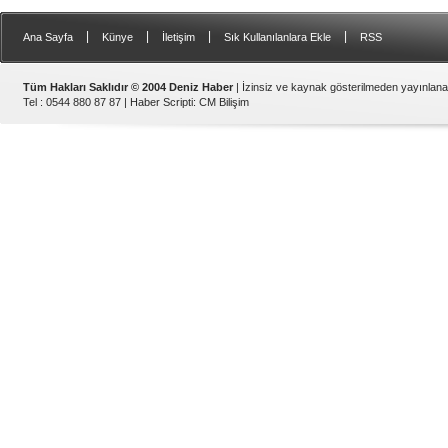
|
|
|
|
Ana Sayfa
Künye
İletişim
Sık Kullanılanlara Ekle
RSS
Tüm Hakları Saklıdır © 2004 Deniz Haber
| İzinsiz ve kaynak gösterilmeden yayınlan
Tel : 0544 880 87 87 |
Haber Scripti
:
CM Bilişim