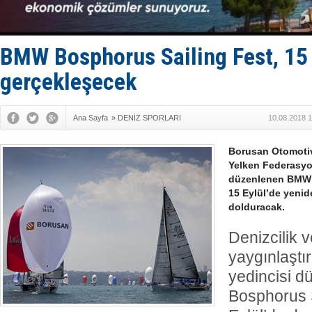
Baltık Deni
Runit kubb
BMW Bosphorus Sailing Fest, 15 
gerçekleşecek
Ana Sayfa
»
DENİZ SPORLARI
10.08.2018 1
Borusan Otomoti
Yelken Federasyonu
düzenlenen BMW 
15 Eylül’de yenide
dolduracak.
Denizcilik 
yaygınlaştı
yedincisi 
Bosphorus S