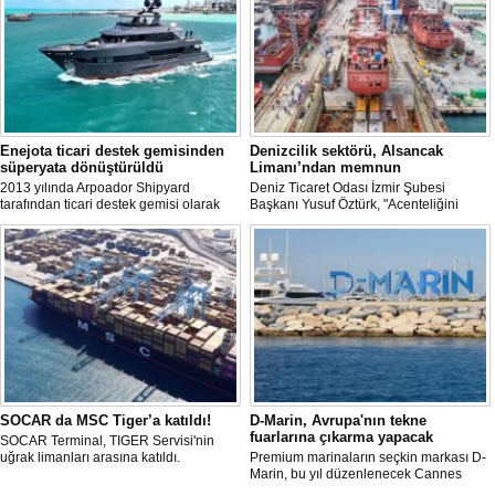
Enejota ticari destek gemisinden
Denizcilik sektörü, Alsancak
süperyata dönüştürüldü
Limanı’ndan memnun
2013 yılında Arpoador Shipyard
Deniz Ticaret Odası İzmir Şubesi
tarafından ticari destek gemisi olarak
Başkanı Yusuf Öztürk, "Acenteliğini
inşa edilen Enejota explorer süperyata
yaptığımız gemi sayesinde süreci
dönüştürülerek sahibine teslim edildi.
baştan sona takip etme fırsatı buldum.
İlk günden itibaren hizmet anlayışındaki
değişimi hissettik. Operasyonlar çok
hızlı şekilde tamamlandı" dedi
SOCAR da MSC Tiger’a katıldı!
D-Marin, Avrupa'nın tekne
fuarlarına çıkarma yapacak
SOCAR Terminal, TIGER Servisi'nin
uğrak limanları arasına katıldı.
Premium marinaların seçkin markası D-
Marin, bu yıl düzenlenecek Cannes
Yachting Festival ve Cenova