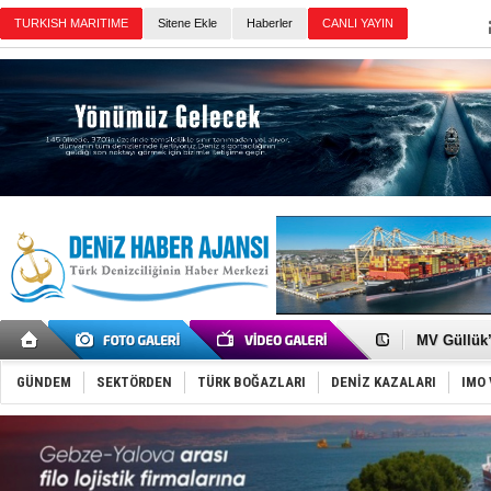
TURKISH MARITIME
Sitene Ekle
Haberler
CANLI YAYIN
Günün Haberleri
Şahika Erc
Tayland'da
MV Güllük’e
Denizde ye
Füze ve İHA
GÜNDEM
SEKTÖRDEN
TÜRK BOĞAZLARI
DENİZ KAZALARI
IMO 
İran belirsi
Uzmanlar u
Gemi tasar
Makine arı
Dron saldı