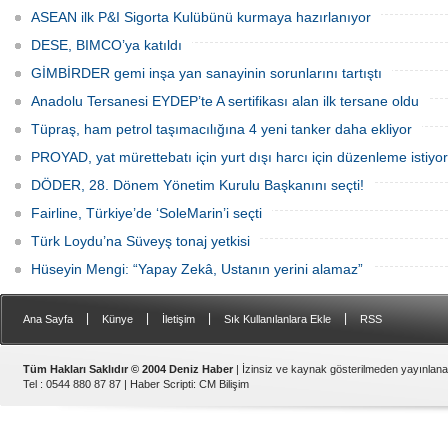
Uluslararası Tekne Fuarı'nda
ASEAN ilk P&I Sigorta Kulübünü kurmaya hazırlanıyor
ziyaretçileriyle yeniden buluşmaya
hazırlanıyor.
DESE, BIMCO’ya katıldı
GİMBİRDER gemi inşa yan sanayinin sorunlarını tartıştı
Anadolu Tersanesi EYDEP’te A sertifikası alan ilk tersane oldu
Tüpraş, ham petrol taşımacılığına 4 yeni tanker daha ekliyor
PROYAD, yat mürettebatı için yurt dışı harcı için düzenleme istiyor
DÖDER, 28. Dönem Yönetim Kurulu Başkanını seçti!
Fairline, Türkiye’de ‘SoleMarin’i seçti
Türk Loydu’na Süveyş tonaj yetkisi
Hüseyin Mengi: “Yapay Zekâ, Ustanın yerini alamaz”
|
|
|
|
Ana Sayfa
Künye
İletişim
Sık Kullanılanlara Ekle
RSS
Tüm Hakları Saklıdır © 2004 Deniz Haber
| İzinsiz ve kaynak gösterilmeden yayınlan
Tel : 0544 880 87 87 |
Haber Scripti
:
CM Bilişim