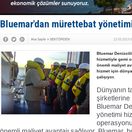
'REGAL 1' i
Gemide 5 t
Yakıt barcı
Rus İHA’la
Bluemar'dan mürettebat yönetimi
Karadeniz’
Ana Sayfa
»
SEKTÖRDEN
12.03.2013 0
Bluemar Denizcili
hizmetiyle gemi 
önemli maliyet av
hizmet için dünya
çalışıyor.
Dünyanın ta
şirketlerin
Bluemar Den
yönetimi hi
operasyonun
önemli maliyet avantajı sağlıyor. Bluemar, b