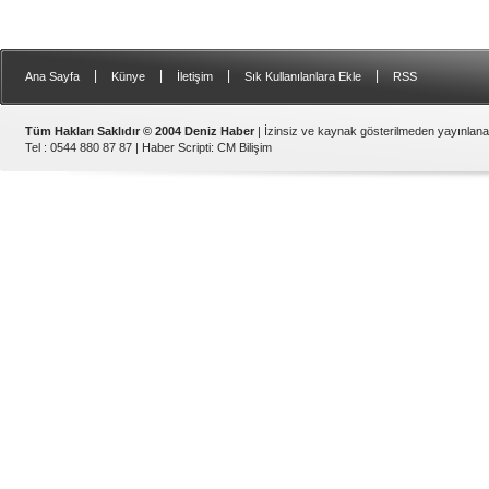
|
|
|
|
Ana Sayfa
Künye
İletişim
Sık Kullanılanlara Ekle
RSS
Tüm Hakları Saklıdır © 2004 Deniz Haber
| İzinsiz ve kaynak gösterilmeden yayınlan
Tel : 0544 880 87 87 |
Haber Scripti
:
CM Bilişim