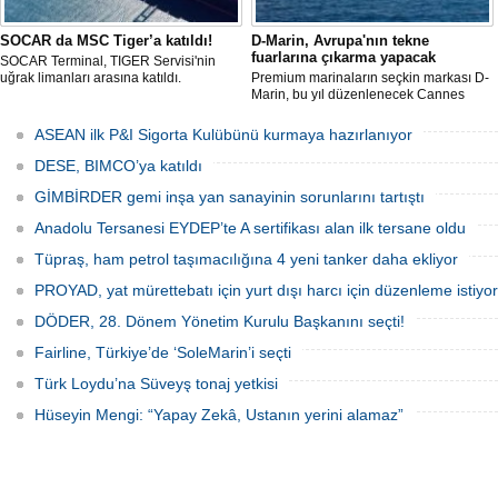
SOCAR da MSC Tiger’a katıldı!
D-Marin, Avrupa'nın tekne
fuarlarına çıkarma yapacak
SOCAR Terminal, TIGER Servisi'nin
uğrak limanları arasına katıldı.
Premium marinaların seçkin markası D-
Marin, bu yıl düzenlenecek Cannes
Yachting Festival ve Cenova
Uluslararası Tekne Fuarı'nda
ASEAN ilk P&I Sigorta Kulübünü kurmaya hazırlanıyor
ziyaretçileriyle yeniden buluşmaya
hazırlanıyor.
DESE, BIMCO’ya katıldı
GİMBİRDER gemi inşa yan sanayinin sorunlarını tartıştı
Anadolu Tersanesi EYDEP’te A sertifikası alan ilk tersane oldu
Tüpraş, ham petrol taşımacılığına 4 yeni tanker daha ekliyor
PROYAD, yat mürettebatı için yurt dışı harcı için düzenleme istiyor
DÖDER, 28. Dönem Yönetim Kurulu Başkanını seçti!
Fairline, Türkiye’de ‘SoleMarin’i seçti
Türk Loydu’na Süveyş tonaj yetkisi
Hüseyin Mengi: “Yapay Zekâ, Ustanın yerini alamaz”