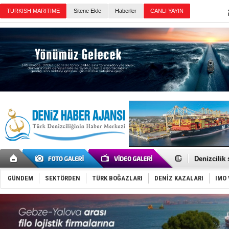
Sitene Ekle
Haberler
Günün Haberleri
Rusya, göl
Enejota ti
Denizcilik
Türkiye’den
‘14. Olymp
GÜNDEM
SEKTÖRDEN
TÜRK BOĞAZLARI
DENİZ KAZALARI
IMO 
Taksi Botla
TÜRKLİM Ba
SOCAR da M
Türkiye'nin
Dünyanın e