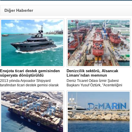
Diğer Haberler
Enejota ticari destek gemisinden
Denizcilik sektörü, Alsancak
süperyata dönüştürüldü
Limanı’ndan memnun
2013 yılında Arpoador Shipyard
Deniz Ticaret Odası İzmir Şubesi
tarafından ticari destek gemisi olarak
Başkanı Yusuf Öztürk, "Acenteliğini
inşa edilen Enejota explorer süperyata
yaptığımız gemi sayesinde süreci
dönüştürülerek sahibine teslim edildi.
baştan sona takip etme fırsatı buldum.
İlk günden itibaren hizmet anlayışındaki
değişimi hissettik. Operasyonlar çok
hızlı şekilde tamamlandı" dedi