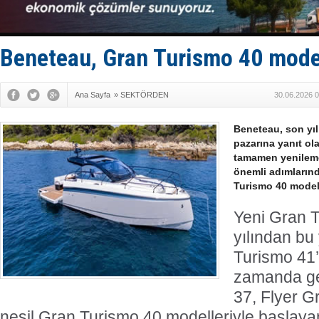
Hürmüz’de
Rusya'nın g
Keşfedildi
D-Marin, A
Beneteau, Gran Turismo 40 model
Van’da inş
Ana Sayfa
»
SEKTÖRDEN
30.06.2026 0
Beneteau, son yıl
pazarına yanıt ol
tamamen yenileme
önemli adımlarınd
Turismo 40 model
Yeni Gran 
yılından bu
Turismo 41’i
zamanda ge
37, Flyer G
nesil Gran Turismo 40 modelleriyle başlayan