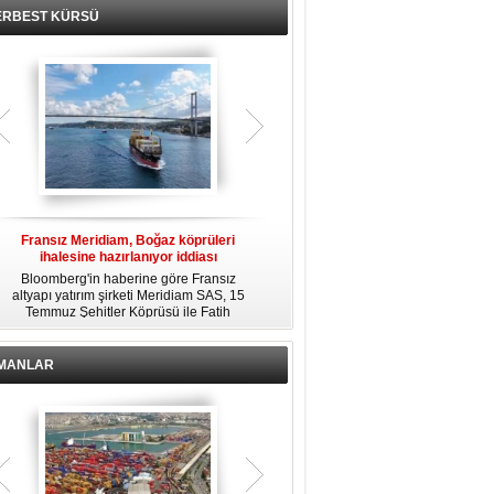
ERBEST KÜRSÜ
n
Fransız Meridiam, Boğaz köprüleri
Kendi yat limanına sahip en pahalı
ihalesine hazırlanıyor iddiası
özel adalar
Bloomberg'in haberine göre Fransız
Dünyanın en zengin insanlarından
ü
altyapı yatırım şirketi Meridiam SAS, 15
bazıları için yaşam tarzının bir parçası
i,
Temmuz Şehitler Köprüsü ile Fatih
sadece bir süper yat değil, aynı
Sultan Mehmet Köprüsü'nün
zamanda kendi yat limanı, helikopter
.
özelleştirilmesine yönelik ihaleyle
pisti ve seçkin villaları da içeren koca
ilgileniyor.
bir özel adadır.
İMANLAR