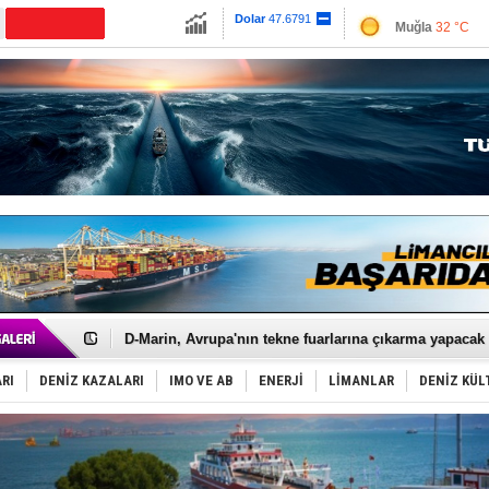
Muğla
32 °C
Dolar
47.6791
Çanakkale
34 
Euro
55.1258
Taksi Botlar, 50 yıldır Marmaris’in mavi sularında
TÜRKLİM Başkanı Hamdi Erçelik’ten ‘Çözüm Anahtarı
SOCAR da MSC Tiger’a katıldı!
Türkiye'nin ‘Denizcilik Gücü’!
Dünyanın en tehlikeli yosunu: Yüz binlerce canlıyı ö
Hürmüz’de bekleyen gemiler biyolojik bombaya dönü
Rusya'nın gizli filosu büyüyor!
Keşfedildi: En büyük Mercan Ormanı!
D-Marin, Avrupa'nın tekne fuarlarına çıkarma yapacak
Van’da inşa edilen teknelere yoğun talep var
ASEAN ilk P&I Sigorta Kulübünü kurmaya hazırlanıyo
RI
DENİZ KAZALARI
IMO VE AB
ENERJİ
LİMANLAR
DENİZ KÜL
TAYK - Eker Olympos Regatta'da ilk start!
İstanbul ve Çanakkale: 6 ayda 40.000 gemi
TEKNOFEST ‘Mavi Vatan’ ziyaretçi kayıtları başladı!
Tersane işçilerinin direnişi, kazanımla sonuçlandı