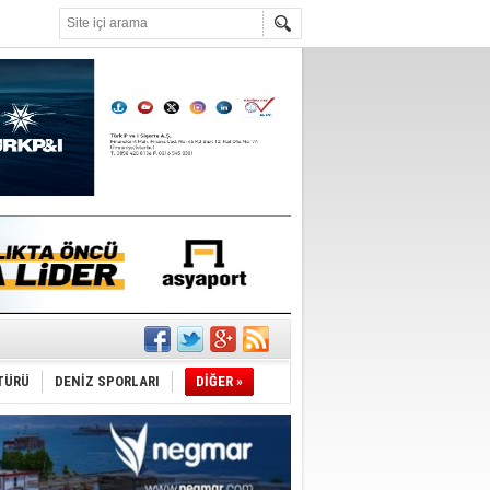
°C
’
ldürmüş
şüyor
r
TÜRÜ
DENİZ SPORLARI
DİĞER »