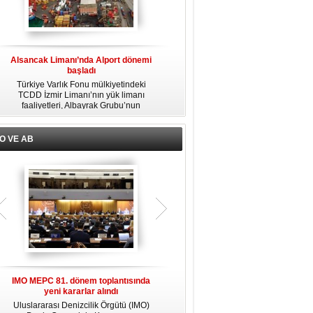
Alsancak Limanı’nda Alport dönemi
Alsancak Limanı 1 Ağustos’ta
başladı
resmen Albayrak’lara devrediliyor
Türkiye Varlık Fonu mülkiyetindeki
Albayrak Grubu'na bağlı Alport
TCDD İzmir Limanı’nın yük limanı
Alsancak, Türkiye Varlık Fonu
ı
faaliyetleri, Albayrak Grubu’nun
mülkiyetindeki İzmir Alsancak
e
uluslararası liman işletmeciliği markası
Limanı'nın yük limanı işletmesini 1
Alport bünyesinde kurulan Alport
Ağustos 2026 itibarıyla devralacağını
Alsancak Liman İşletmeciliği AŞ’ye
liman kullanıcılarına gönderdiği resmi
O VE AB
devredildi.
yazıyla duyurdu.
IMO MEPC 81. dönem toplantısında
IMO, sektörde yeni dönemin stratejik
yeni kararlar alındı
önceliklerini açıkladı
ri
Uluslararası Denizcilik Örgütü (IMO)
Uluslararası Denizcilik Örgütü (IMO)