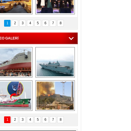
C'den 55 milyon 
5. Bosphorus Ship 
roluk turizm geliri 
Brokers Dinner, 
1
2
3
4
5
6
7
8
müjdesi
İstanbul’da yapıldı
EO GALERİ
eksan Tersanesi, 
TCG Anadolu, 
Başaran Bayrak 
tersane teknik 
tankerini suya 
seyrini tamamladı
indirdi
Göçmenlerin 
Milas’taki yangın 
imdadına Türk 
yeniden termik 
1
2
3
4
5
6
7
8
hipli MINA DENIZ 
santrallere doğru 
yetişti
ilerliyor