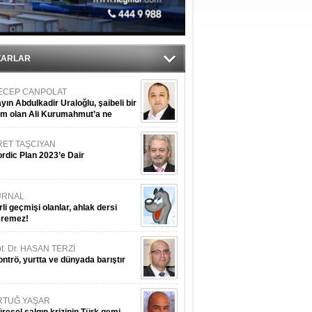
ZARLAR
ECEP CANPOLAT
yın Abdulkadir Uraloğlu, şaibeli bir
im olan Ali Kurumahmut’a ne
nışıyorsunuz?
RET TAŞCIYAN
rdic Plan 2023’e Dair
URNAL
rli geçmişi olanlar, ahlak dersi
eremez!
t. Dr. HASAN TERZİ
ntrö, yurtta ve dünyada barıştır
RTUĞ YAŞAR