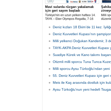
Mavi sularda rüzgarı yakalamak
Şahika
için geri sayım başladı
zirveye
Türkiye'nin en uzun yelken haftası 14.
Milli s
TAYK – Eker Olympos Regatta, 7-16
düzenl
Ağustos 2026 tarihleri arasında mavi
Şampiyo
sulara yelken açıyor.
kategor
Deniz kızları 18 Ekim’de 11 kez. İyili
şampiy
Deniz Kuvvetleri Kupası'nın şampiyon
Milli yelkenci Doğukan Kandemir, 3 d
TAYK-AKPA Deniz Kuvvetleri Kupası ye
Suadiye Kürek ve Kano takımı başar
Otizmli milli sporcu Tuna Tunca Kuze
Milli sporcu Aysu Türkoğlu'ndan yeni
55. Deniz Kuvvetleri Kupası için geri
Meis ile Kaş arasında dostluk için kula
Aysu Türkoğlu'nun yeni hedefi Tsuga