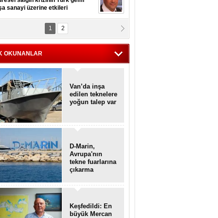
resel salgın krizinin Türk gemi
şa sanayi üzerine etkileri
1
2
pt. MESUT AZMİ GÖKSOY
lavuz kaptan kardeşlerime
hafen...
K OKUNANLAR
Van’da inşa
edilen teknelere
yoğun talep var
D-Marin,
Avrupa'nın
tekne fuarlarına
çıkarma
yapacak
Keşfedildi: En
büyük Mercan