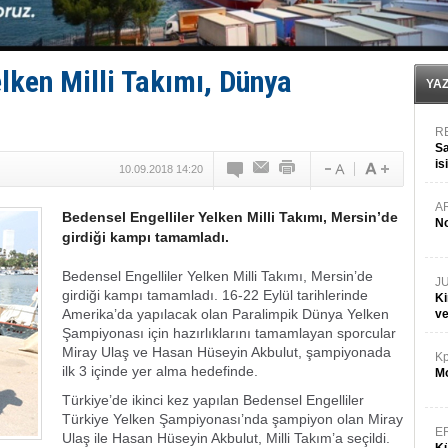
elken Milli Takımı, Dünya
YA
R
Sa
is
10.09.2018 14:20
da
A
Bedensel Engelliler Yelken Milli Takımı, Mersin’de
No
girdiği kampı tamamladı.
Bedensel Engelliler Yelken Milli Takımı, Mersin’de
J
girdiği kampı tamamladı. 16-22 Eylül tarihlerinde
Ki
Amerika’da yapılacak olan Paralimpik Dünya Yelken
v
Şampiyonası için hazırlıklarını tamamlayan sporcular
Miray Ulaş ve Hasan Hüseyin Akbulut, şampiyonada
Kp
ilk 3 içinde yer alma hedefinde.
Mo
Türkiye’de ikinci kez yapılan Bedensel Engelliler
Türkiye Yelken Şampiyonası’nda şampiyon olan Miray
E
Ulaş ile Hasan Hüseyin Akbulut, Milli Takım’a seçildi.