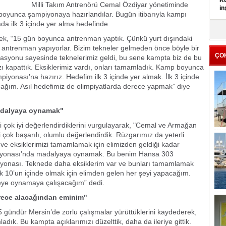
Kü
Milli Takım Antrenörü Cemal Özdiyar yönetiminde
in
boyunca şampiyonaya hazırlandılar. Bugün itibarıyla kampı
a ilk 3 içinde yer alma hedefinde.
K
erek, “15 gün boyunca antrenman yaptık. Çünkü yurt dışındaki
Kı
it
ü antrenman yapıyorlar. Bizim tekneler gelmeden önce böyle bir
ÇO
rasyonu sayesinde teknelerimiz geldi, bu sene kampta biz de bu
zı kapattık. Eksiklerimiz vardı, onları tamamladık. Kamp boyunca
iyonası’na hazırız. Hedefim ilk 3 içinde yer almak. İlk 3 içinde
cağım. Asıl hedefimiz de olimpiyatlarda derece yapmak” diye
adalyaya oynamak"
çok iyi değerlendirdiklerini vurgulayarak, "Cemal ve Armağan
çok başarılı, olumlu değerlendirdik. Rüzgarımız da yeterli
e eksiklerimizi tamamlamak için elimizden geldiği kadar
iyonası’nda madalyaya oynamak. Bu benim Hansa 303
iyonası. Teknede daha eksiklerim var ve bunları tamamlamak
k 10’un içinde olmak için elimden gelen her şeyi yapacağım.
ceye oynamaya çalışacağım” dedi.
erece alacağından eminim"
 gündür Mersin’de zorlu çalışmalar yürüttüklerini kaydederek,
dık. Bu kampta açıklarımızı düzelttik, daha da ileriye gittik.