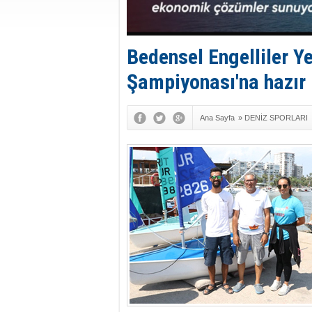
Bedensel Engelliler Y
Şampiyonası'na hazır
Ana Sayfa
»
DENİZ SPORLARI