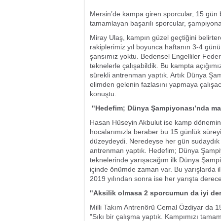
Mersin’de kampa giren sporcular, 15 gün 
tamamlayan başarılı sporcular, şampiyonad
Miray Ulaş, kampın güzel geçtiğini belirt
rakiplerimiz yıl boyunca haftanın 3-4 gün
şansımız yoktu. Bedensel Engelliler Fede
teknelerle çalışabildik. Bu kampta açığımı
sürekli antrenman yaptık. Artık Dünya Şamp
elimden gelenin fazlasını yapmaya çalışa
konuştu.
"Hedefim; Dünya Şampiyonası’nda m
Hasan Hüseyin Akbulut ise kamp dönemini 
hocalarımızla beraber bu 15 günlük süreyi 
düzeydeydi. Neredeyse her gün sudaydık v
antrenman yaptık. Hedefim; Dünya Şamp
teknelerinde yarışacağım ilk Dünya Şamp
içinde önümde zaman var. Bu yarışlarda il
2019 yılından sonra ise her yarışta dere
"Aksilik olmasa 2 sporcumun da iyi d
Milli Takım Antrenörü Cemal Özdiyar da 15
"Sıkı bir çalışma yaptık. Kampımızı tamamla