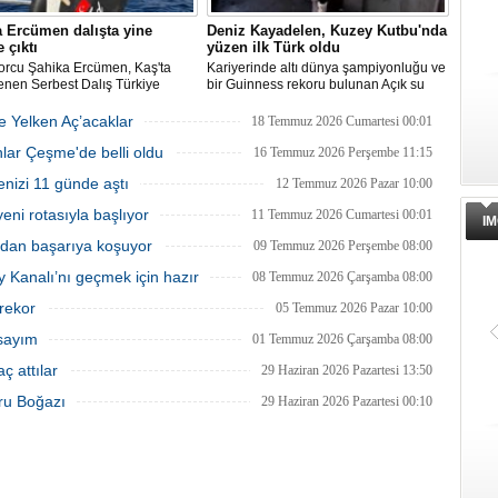
 Ercümen dalışta yine
Deniz Kayadelen, Kuzey Kutbu'nda
 çıktı
yüzen ilk Türk oldu
porcu Şahika Ercümen, Kaş'ta
Kariyerinde altı dünya şampiyonluğu ve
enen Serbest Dalış Türkiye
bir Guinness rekoru bulunan Açık su
Varlık Fonu’ndan Alsancak Limanı
Ege Port Kuşadası Limanı'na 425
nası'nda sabit ağırlık
yüzücüsü Deniz Kayadelen, 4 derece
açıklaması
metrelik yeni iskele
isinde 68 metre dalış yaparak
sıcaklıktaki Arktik sularda 1200 metre
ğe Yelken Aç’acaklar
18 Temmuz 2026 Cumartesi 00:01
on oldu.
Alsancak Limanı’nın işletmesinde yeni
yüzerek Kuzey Kutbu'nda yüzen ilk Türk
Dünyada 30'dan fazla yolcu limanı
lar Çeşme'de belli oldu
dönem başlarken, Türkiye Varlık Fonu
oldu.
işleten Global Ports Holding'in
16 Temmuz 2026 Perşembe 11:15
Yatırımlardan Sorumlu Genel Müdür
kurucusu ve Yönetim Kurulu Başkan
enizi 11 günde aştı
12 Temmuz 2026 Pazar 10:00
Yardımcısı Aziz Murat Uluğ, limanda
Mehmet Kutman'ın sahibi olduğu Eg
satış ya da imtiyaz devri yapılmadığını
Port Kuşadası, yeni bir yatırım
ni rotasıyla başlıyor
11 Temmuz 2026 Cumartesi 00:01
belirterek, “Yük limanı operasyonlarını
hamlesine hazırlanıyor.
IM
yerli ve milli Alport’a teslim ettik”
ıdan başarıya koşuyor
09 Temmuz 2026 Perşembe 08:00
açıklamasında bulundu.
y Kanalı’nı geçmek için hazır
08 Temmuz 2026 Çarşamba 08:00
 rekor
05 Temmuz 2026 Pazar 10:00
 sayım
01 Temmuz 2026 Çarşamba 08:00
ç attılar
29 Haziran 2026 Pazartesi 13:50
ru Boğazı
29 Haziran 2026 Pazartesi 00:10
Dörtel Gemi Söküm AB listesinden
IMO Liman Güvenliği Bölgesel
çıkarıldı
Çalıştayı İstanbul'da düzenlendi
Aliağa’daki Dörtel Gemi Söküm AB
“IMO Liman Tesisi Güvenlik Denetçile