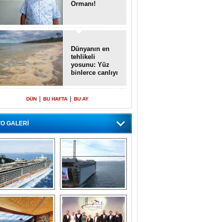
Ormanı!
Dünyanın en
tehlikeli
yosunu: Yüz
binlerce canlıyı
öldürmüş
|
|
DÜN
BU HAFTA
BU AY
O GALERİ
emi içinde gemi” 
Dünyada tek! 
konsepti ile MSC 
Denizaltı yüzer 
Splendida
havuzu intikal 
seyrine başladı