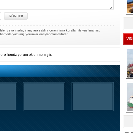
MS
eu
ler veya imalar, inançlara saldırı içeren, imla kuralları ile yazılmamış,
harflerle yazılmış yorumlar onaylanmamaktadır.
VİD
ere henüz yorum eklenmemiştir.
Ç
sa