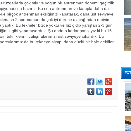
u rüzgarlarla çok sıkı ve yoğun bir antrenman dönemi geçirdik.
piyonası’na hazırız. Bu son antrenman ve kampla daha da
rle birçok antrenman eksiğimizi kapatarak, daha üst seviyeye
ler çıkmasa 2 sporcumun da çok iyi derece alacağından eminim.
a yaptık. Bu tekneler bizde yoktu ve biz gidip yarıştan 2-3 gün
ediğimiz gibi yapamıyorduk. Şu anda o kadar şanslıyız ki bu 15
ı, tekniklerini, çalışmalarımızı üst seviyeye çıkardık. Bu
orcularımız da bu tekneye alışıp, daha güçlü bir hale geldiler"
FOT
“G