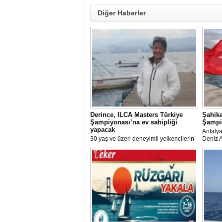
Diğer Haberler
Derince, ILCA Masters Türkiye
Şahik
Şampiyonası’na ev sahipliği
Şampiy
yapacak
Antaly
30 yaş ve üzeri deneyimli yelkencilerin
Deniz A
mücadele ettiği ILCA Masters 2026
Bireyse
Türkiye Şampiyonası, bu yıl Kocaeli’nin
sporcu 
Derince ilçesinde gerçekleştirilecek.
rekortm
madaly