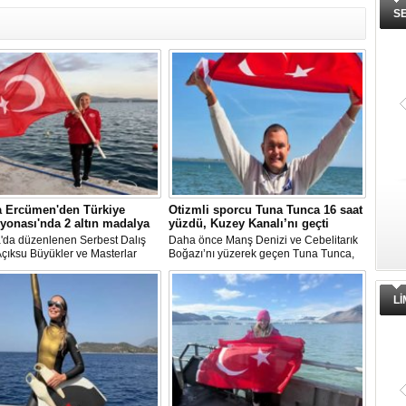
S
İnsansız cankurtaran ihalesini
Yüzyıl sonra ilk kez dünyaya açıla
a Ercümen'den Türkiye
Otizmli sporcu Tuna Tunca 16 saat
BlueForge kazandı
gizemli ada!
onası'nda 2 altın madalya
yüzdü, Kuzey Kanalı’nı geçti
Denizcilik teknolojileri alanında faaliyet
Niihau adası, 1864'ten beri süren
a'da düzenlenen Serbest Dalış
Daha önce Manş Denizi ve Cebelitarık
gösteren, merkezi İstanbul’da, üretim
izolasyonunu sona erdirerek kontroll
çıksu Büyükler ve Masterlar
Boğazı’nı yüzerek geçen Tuna Tunca,
ve Ar-Ge faaliyetlerinin önemli
turist ziyaretlerine açıldı. Ada sakinler
l Türkiye Şampiyonası'nda milli
bu müthiş başarılarına bir yenisini daha
bölümünü ise Trabzon’da sürdüren
modern teknolojiden uzak, katı
ve serbest dalış dünya
ekledi. Tuna Tunca bu kez 16 saat
BlueForge, ResQR insansız
kurallarla dolu bir yaşam sürdürüyor
eni Şahika Ercümen, 2 altın
yüzerek Kuzey Kanalı’nı geçti.
cankurtaran sistemi ihalesini kazandı
L
a kazandı.