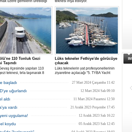
lmak üzere gemilerin üretildiği
teknesi inşa ediliyor.
ın Kurucaşile ilçesinde üretilen 11
k tekne adeta karadan yürütüldü.
, tepeleri aşan balıkçı teknesi,
 de bulunduğu dar ve virajlı
rda süren 3 saatlik yolculun
n denize kavuştu.
lü'ne 110 Tonluk Gezi
Lüks tekneler Fethiye'de görücüye
IM
i Taşındı
çıkacak
Gevaş ilçesinde yapılan 110
Lüks teknelerin yat profesyonellerinin
ezi teknesi, tırla taşınarak 8
ziyaretine açılacağı "5. TYBA Yacht
Van Gölü'ne ulaştırıldı.
Charter Show", Fethiye'de 3-7 Mayıs'ta
yapılacak.
e başladı
27 Mart 2024 Çarşamba 11:42
BD'ye uğurlandı
12 Mart 2024 Salı 09:10
l aldı
11 Mart 2024 Pazartesi 12:50
a'ya vardı
21 Aralık 2023 Perşembe 17:45
 yeni uygulama!
12 Aralık 2023 Salı 16:22
 el koydu
05 Aralık 2023 Salı 12:45