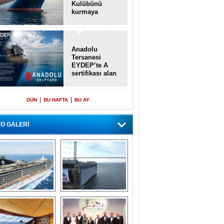
Kulübünü
kurmaya
hazırlanıyor
Anadolu
Tersanesi
EYDEP’te A
sertifikası alan
ilk tersane oldu
|
|
DÜN
BU HAFTA
BU AY
O GALERİ
emi içinde gemi” 
Dünyada tek! 
konsepti ile MSC 
Denizaltı yüzer 
Splendida
havuzu intikal 
seyrine başladı