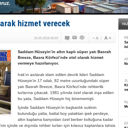
35 milyon TL'lik tekne projesinde karar çıktı
İnsansız cankurtaran ihalesini BlueForge kazandı
Yüzyıl sonra ilk kez dünyaya açılan gizemli ada!
Anadolu Tersanesi EYDEP’te A sertifikası alan ilk ter
larak hizmet verecek
YA
R
24.05.2018 00:03
Sa
is
Saddam Hüseyin’in altın kaplı süper yatı Basrah
da
Breeze, Basra Körfezi’nde otel olarak hizmet
A
vermeye hazırlanıyor.
No
Irak’ın asılarak idam edilen devrik lideri Saddam
Hüseyin’in 17 odalı, 82 metre uzunluğundaki süper
J
Ki
yatı Basrah Breeze, Basra Körfezi’nde rehberlik
v
turlarına çıkacak. 1981 yılında özel olarak inşa edilen
bu yata, Saddam Hüseyin hiç binememişti.
Kp
Mo
İçinde Saddam Hüseyin’in başkanlık suitinin
bulunduğu yatta, battal boy yataktan ipek perdeye,
altın kaplama banyodan özel berber koltuğuna kadar
E
nin içinde ve dışında rehber turları için kılavuz kaptanlara tahsis