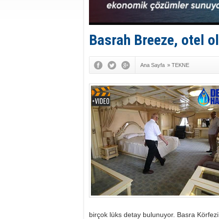
Basrah Breeze, otel o
Ana Sayfa
»
TEKNE
birçok lüks detay bulunuyor. Basra Körfezi’