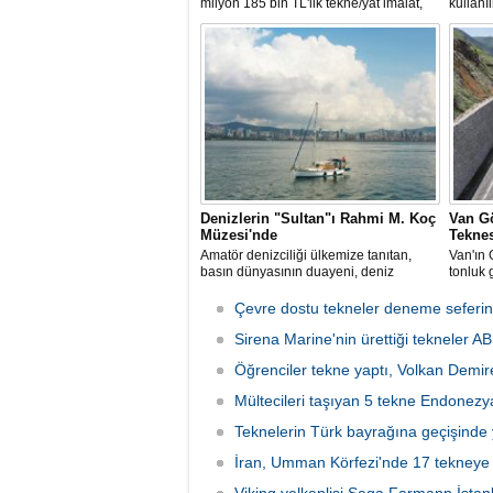
milyon 185 bin TL'lik tekne/yat imalat,
kullanı
bakım-onarım ve çekek yeri projesinde
Bartın’
ÇED süreci sonlandırıldı. Bakanlık,
metreli
başvuru dosyasının yasal süre
Dağları
içerisinde yeniden sunulmaması
evlerin
üzerine süreci kapattı.
sokakla
ardında
Denizlerin "Sultan"ı Rahmi M. Koç
Van Gö
Müzesi'nde
Teknes
Amatör denizciliği ülkemize tanıtan,
Van'ın 
basın dünyasının duayeni, deniz
tonluk g
sevdalısı Necati Zincirkıran’a ait Sultan
saatte 
isimli klasik yelkenli, Klasik Tekneler
Çevre dostu tekneler deneme seferin
Platformu tarafından düzenlenen
“Yedinci Klasik Tekneler Buluşması’’
Sirena Marine'nin ürettiği tekneler A
kapsamında gerçekleştirilen törenle
Öğrenciler tekne yaptı, Volkan Demire
Rahmi M. Koç Müzesi Denizcilik
Koleksiyonu’na katıldı.
Mültecileri taşıyan 5 tekne Endonezy
Teknelerin Türk bayrağına geçişinde
İran, Umman Körfezi'nde 17 tekneye