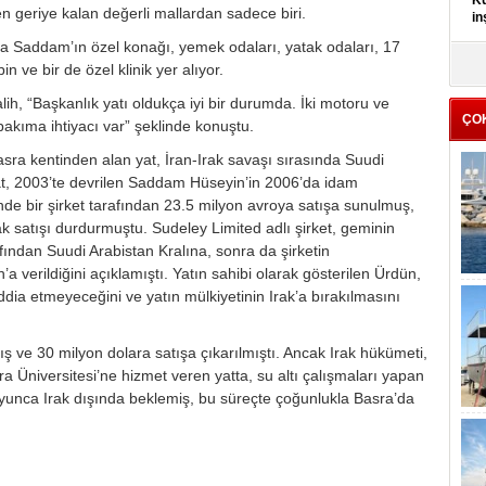
Kü
den geriye kalan değerli mallardan sadece biri.
in
ta Saddam’ın özel konağı, yemek odaları, yatak odaları, 17
K
n ve bir de özel klinik yer alıyor.
Kı
it
h, “Başkanlık yatı oldukça iyi bir durumda. İki motoru ve
ÇO
bakıma ihtiyacı var” şeklinde konuştu.
asra kentinden alan yat, İran-Irak savaşı sırasında Suudi
Yat, 2003’te devrilen Saddam Hüseyin’in 2006’da idam
de bir şirket tarafından 23.5 milyon avroya satışa sunulmuş,
 satışı durdurmuştu. Sudeley Limited adlı şirket, geminin
fından Suudi Arabistan Kralına, sonra da şirketin
a verildiğini açıklamıştı. Yatın sahibi olarak gösterilen Ürdün,
dia etmeyeceğini ve yatın mülkiyetinin Irak’a bırakılmasını
ış ve 30 milyon dolara satışa çıkarılmıştı. Ancak Irak hükümeti,
sra Üniversitesi’ne hizmet veren yatta, su altı çalışmaları yapan
boyunca Irak dışında beklemiş, bu süreçte çoğunlukla Basra’da