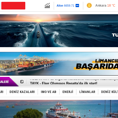
13779.39
Ankara
18 °C
Altın
6659.71
İzmir
27 °C
Dolar
47.6791
Antalya
26 °C
Euro
55.1258
Muğla
19 °C
Çanakkale
20 
D-Marin, Avrupa'nın tekne fuarlarına çıkarma yapacak
Van’da inşa edilen teknelere yoğun talep var
ASEAN ilk P&I Sigorta Kulübünü kurmaya hazırlanıyo
TAYK - Eker Olympos Regatta'da ilk start!
İstanbul ve Çanakkale: 6 ayda 40.000 gemi
TEKNOFEST ‘Mavi Vatan’ ziyaretçi kayıtları başladı!
RI
DENİZ KAZALARI
IMO VE AB
ENERJİ
LİMANLAR
DENİZ KÜL
Tersane işçilerinin direnişi, kazanımla sonuçlandı
İngiliz aktivistler, gemide mahsur kaldı!
FESCO, Karadeniz'de yeni sevkiyat taleplerini durdur
DESE, BIMCO’ya katıldı
GİMBİRDER gemi inşa yan sanayinin sorunlarını tartış