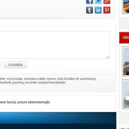
MS
eu
VİD
Ç
ler veya imalar, inançlara saldırı içeren, imla kuralları ile yazılmamış,
harflerle yazılmış yorumlar onaylanmamaktadır.
ere henüz yorum eklenmemiştir.
sa