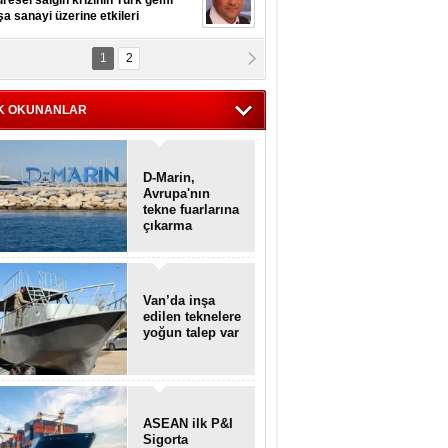
resel salgın krizinin Türk gemi
şa sanayi üzerine etkileri
1
2
pt. MESUT AZMİ GÖKSOY
lavuz kaptan kardeşlerime
hafen...
K OKUNANLAR
D-Marin,
Avrupa'nın
tekne fuarlarına
çıkarma
yapacak
Van’da inşa
edilen teknelere
yoğun talep var
ASEAN ilk P&I
Sigorta