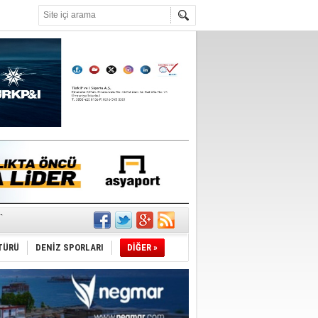
°C
r
TÜRÜ
DENİZ SPORLARI
DİĞER »
du
tı