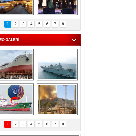
C'den 55 milyon 
5. Bosphorus Ship 
roluk turizm geliri 
Brokers Dinner, 
1
2
3
4
5
6
7
8
müjdesi
İstanbul’da yapıldı
EO GALERİ
eksan Tersanesi, 
TCG Anadolu, 
Başaran Bayrak 
tersane teknik 
tankerini suya 
seyrini tamamladı
indirdi
Göçmenlerin 
Milas’taki yangın 
imdadına Türk 
yeniden termik 
1
2
3
4
5
6
7
8
hipli MINA DENIZ 
santrallere doğru 
yetişti
ilerliyor