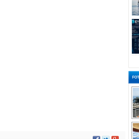
FOT
“G