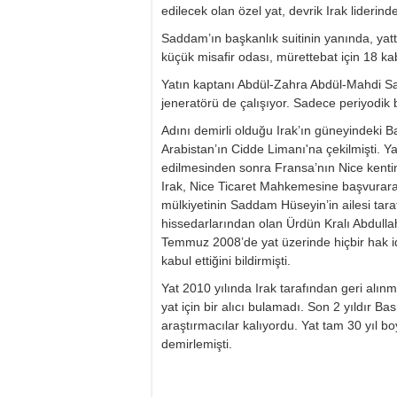
edilecek olan özel yat, devrik Irak liderin
Saddam’ın başkanlık suitinin yanında, yat
küçük misafir odası, mürettebat için 18 kabi
Yatın kaptanı Abdül-Zahra Abdül-Mahdi Sali
jeneratörü de çalışıyor. Sadece periyodik 
Adını demirli olduğu Irak’ın güneyindeki B
Arabistan’ın Cidde Limanı'na çekilmişti. 
edilmesinden sonra Fransa’nın Nice kentin
Irak, Nice Ticaret Mahkemesine başvurarak
mülkiyetinin Saddam Hüseyin’in ailesi tara
hissedarlarından olan Ürdün Kralı Abdullah’
Temmuz 2008’de yat üzerinde hiçbir hak id
kabul ettiğini bildirmişti.
Yat 2010 yılında Irak tarafından geri alınm
yat için bir alıcı bulamadı. Son 2 yıldır Ba
araştırmacılar kalıyordu. Yat tam 30 yıl 
demirlemişti.