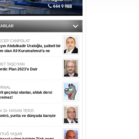
sane oldu
ZARLAR
ECEP CANPOLAT
yın Abdulkadir Uraloğlu, şaibeli bir
im olan Ali Kurumahmut’a ne
nışıyorsunuz?
RET TAŞCIYAN
rdic Plan 2023’e Dair
URNAL
rli geçmişi olanlar, ahlak dersi
eremez!
t. Dr. HASAN TERZİ
ntrö, yurtta ve dünyada barıştır
RTUĞ YAŞAR