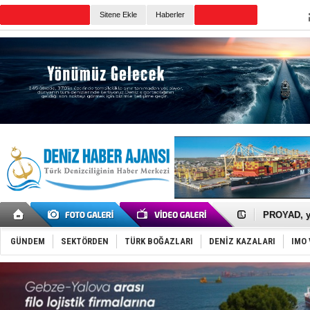
Sitene Ekle
Haberler
Günün Haberleri
İTU AUV, D
LNG taşıma
PROYAD, yat
Türkiye-Ir
Türk Armat
GÜNDEM
SEKTÖRDEN
TÜRK BOĞAZLARI
DENİZ KAZALARI
IMO 
Deniz turi
DÖDER, 28.
Fairline, T
Baltık Deni
Runit kubb