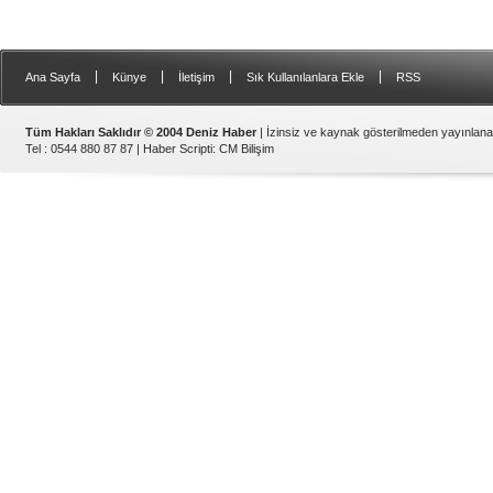
|
|
|
|
Ana Sayfa
Künye
İletişim
Sık Kullanılanlara Ekle
RSS
Tüm Hakları Saklıdır © 2004 Deniz Haber
| İzinsiz ve kaynak gösterilmeden yayınlan
Tel : 0544 880 87 87 |
Haber Scripti
:
CM Bilişim