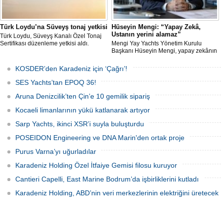
Türk Loydu’na Süveyş tonaj yetkisi
Hüseyin Mengi: “Yapay Zekâ,
Ustanın yerini alamaz”
Türk Loydu, Süveyş Kanalı Özel Tonaj
Sertifikası düzenleme yetkisi aldı.
Mengi Yay Yachts Yönetim Kurulu
Başkanı Hüseyin Mengi, yapay zekânın
yat üretimindeki kullanım sınırını, kişiye
özel üretim sürecini, mega yat
KOSDER’den Karadeniz için ‘Çağrı’!
tanımındaki değişimi ve hibrit tahrik
sistemlerinin ekonomisini CNN Türk'te
SES Yachts’tan EPOQ 36!
yayınlanan Özel Sektör programında
anlattı.
Aruna Denizcilik’ten Çin’e 10 gemilik sipariş
Kocaeli limanlarının yükü katlanarak artıyor
Sarp Yachts, ikinci XSR’i suyla buluşturdu
POSEIDON Engineering ve DNA Marin'den ortak proje
Purus Varna’yı uğurladılar
Karadeniz Holding Özel İtfaiye Gemisi filosu kuruyor
Cantieri Capelli, East Marine Bodrum’da işbirliklerini kutladı
Karadeniz Holding, ABD’nin veri merkezlerinin elektriğini üretecek