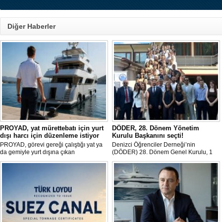
Diğer Haberler
PROYAD, yat mürettebatı için yurt
DÖDER, 28. Dönem Yönetim
dışı harcı için düzenleme istiyor
Kurulu Başkanını seçti!
PROYAD, görevi gereği çalıştığı yat ya
Denizci Öğrenciler Derneği’nin
da gemiyle yurt dışına çıkan
(DÖDER) 28. Dönem Genel Kurulu, 1
gemiadamlarının yurt dışı çıkış
Ağustos Cumartesi günü Türkiye Gemi
harcından muaf tutulması için yasal
Sanayicileri Birliği (GİSBİR) ev
düzenleme yapılmasını talep etti.
sahipliğinde gerçekleştirildi.