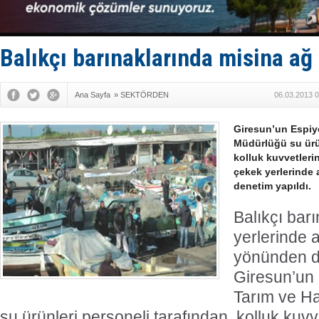
Limana dad
Türk Loydu
Hüseyin Me
Hat-San Te
Balıkçı barınaklarında misina ağ
Med Marine
Ana Sayfa
»
SEKTÖRDEN
06.03.2013 0
Giresun’un Espiye
Müdürlüğü su ürün
kolluk kuvvetlerin
çekek yerlerinde 
denetim yapıldı.
Balıkçı bar
yerlerinde 
yönünden de
Giresun’un 
Tarım ve H
su ürünleri personeli tarafından kolluk kuvv