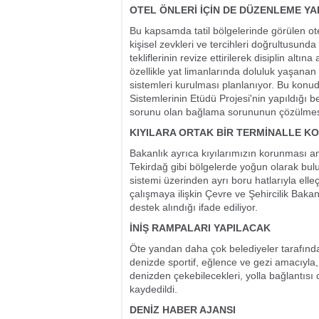
OTEL ÖNLERİ İÇİN DE DÜZENLEME Y
Bu kapsamda tatil bölgelerinde görülen ote
kişisel zevkleri ve tercihleri doğrultusun
tekliflerinin revize ettirilerek disiplin alt
özellikle yat limanlarında doluluk yaşana
sistemleri kurulması planlanıyor. Bu konu
Sistemlerinin Etüdü Projesi'nin yapıldığı b
sorunu olan bağlama sorununun çözülmesi
KIYILARA ORTAK BİR TERMİNALLE K
Bakanlık ayrıca kıyılarımızın korunması am
Tekirdağ gibi bölgelerde yoğun olarak bulu
sistemi üzerinden ayrı boru hatlarıyla elleç
çalışmaya ilişkin Çevre ve Şehircilik Baka
destek alındığı ifade ediliyor.
İNİŞ RAMPALARI YAPILACAK
Öte yandan daha çok belediyeler tarafınd
denizde sportif, eğlence ve gezi amacıyla,
denizden çekebilecekleri, yolla bağlantısı
kaydedildi.
DENİZ HABER AJANSI