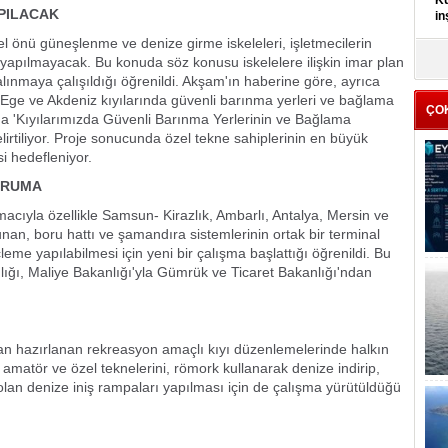
Kü
APILACAK
in
l önü güneşlenme ve denize girme iskeleleri, işletmecilerin
K
da yapılmayacak. Bu konuda söz konusu iskelelere ilişkin imar plan
Kı
ına alınmaya çalışıldığı öğrenildi. Akşam'ın haberine göre, ayrıca
it
n Ege ve Akdeniz kıyılarında güvenli barınma yerleri ve bağlama
ÇO
da 'Kıyılarımızda Güvenli Barınma Yerlerinin ve Bağlama
elirtiliyor. Proje sonucunda özel tekne sahiplerinin en büyük
 hedefleniyor.
ORUMA
acıyla özellikle Samsun- Kirazlık, Ambarlı, Antalya, Mersin ve
nan, boru hattı ve şamandıra sistemlerinin ortak bir terminal
leme yapılabilmesi için yeni bir çalışma başlattığı öğrenildi. Bu
nlığı, Maliye Bakanlığı'yla Gümrük ve Ticaret Bakanlığı'ndan
an hazırlanan rekreasyon amaçlı kıyı düzenlemelerinde halkın
 amatör ve özel teknelerini, römork kullanarak denize indirip,
 olan denize iniş rampaları yapılması için de çalışma yürütüldüğü