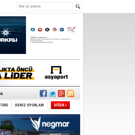
°C
du
tı
TÜRÜ
DENİZ SPORLARI
DİĞER »
sane oldu
ipliği yapacak
ekliyor