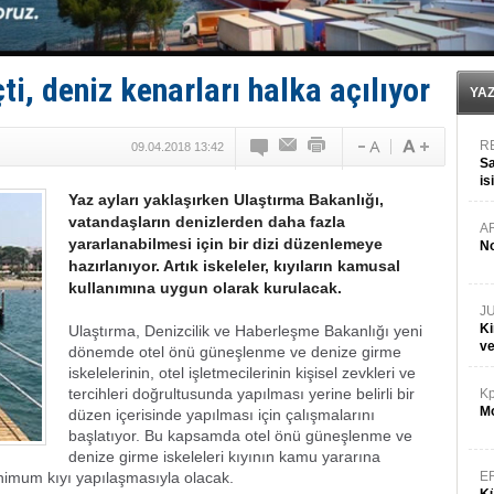
LNG taşımacılığında maliyetler katlandı
PROYAD, yat mürettebatı için yurt dışı harcı için düze
Türkiye-Irak enerji hattında yeni dönem başlıyor
Türk Armatöre 'Uyuşturucu' tutuklaması!
i, deniz kenarları halka açılıyor
Deniz turizminde yeni ‘Ceza Rejimi’!
YA
R
09.04.2018 13:42
Sa
is
Yaz ayları yaklaşırken Ulaştırma Bakanlığı,
da
vatandaşların denizlerden daha fazla
A
yararlanabilmesi için bir dizi düzenlemeye
No
hazırlanıyor. Artık iskeleler, kıyıların kamusal
kullanımına uygun olarak kurulacak.
J
Ki
Ulaştırma, Denizcilik ve Haberleşme Bakanlığı yeni
v
dönemde otel önü güneşlenme ve denize girme
iskelelerinin, otel işletmecilerinin kişisel zevkleri ve
tercihleri doğrultusunda yapılması yerine belirli bir
Kp
Mo
düzen içerisinde yapılması için çalışmalarını
başlatıyor. Bu kapsamda otel önü güneşlenme ve
denize girme iskeleleri kıyının kamu yararına
nimum kıyı yapılaşmasıyla olacak.
E