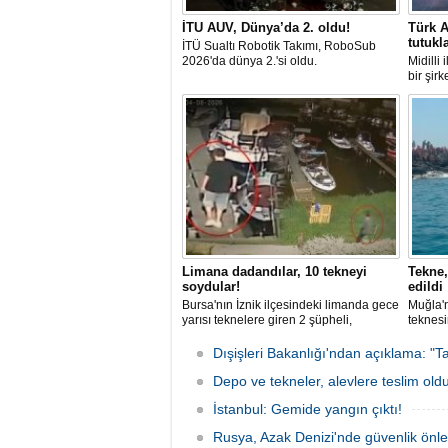
İTU AUV, Dünya’da 2. oldu!
Türk A
tutukl
İTÜ Sualtı Robotik Takımı, RoboSub
2026'da dünya 2.'si oldu.
Midilli
bir şir
tutuklan
Limana dadandılar, 10 tekneyi
Tekne,
soydular!
edildi
Bursa'nın İznik ilçesindeki limanda gece
Muğla'n
yarısı teknelere giren 2 şüpheli,
teknesi
elektronik cihazlar ve değerli eşyalar
bulunan
çaldı. Olay, güvenlik kameralarına
teknen
Dışişleri Bakanlığı'ndan açıklama: "Ta
yansıdı, tekne sahiplerinin ihbarıyla
kurtarm
jandarma inceleme başlattı.
Depo ve tekneler, alevlere teslim old
İstanbul: Gemide yangın çıktı!
Rusya, Azak Denizi'nde güvenlik önle