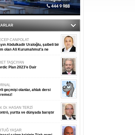
nleme istiyor
ZARLAR
ECEP CANPOLAT
yın Abdulkadir Uraloğlu, şaibeli bir
im olan Ali Kurumahmut’a ne
nışıyorsunuz?
RET TAŞCIYAN
rdic Plan 2023’e Dair
URNAL
rli geçmişi olanlar, ahlak dersi
eremez!
t. Dr. HASAN TERZİ
ntrö, yurtta ve dünyada barıştır
RTUĞ YAŞAR