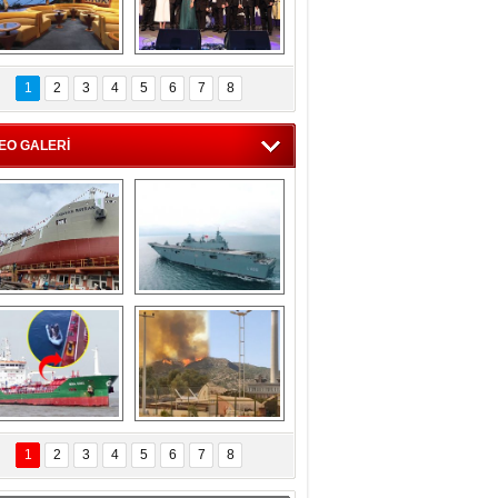
C'den 55 milyon 
5. Bosphorus Ship 
roluk turizm geliri 
Brokers Dinner, 
1
2
3
4
5
6
7
8
müjdesi
İstanbul’da yapıldı
EO GALERİ
eksan Tersanesi, 
TCG Anadolu, 
Başaran Bayrak 
tersane teknik 
tankerini suya 
seyrini tamamladı
indirdi
Göçmenlerin 
Milas’taki yangın 
imdadına Türk 
yeniden termik 
1
2
3
4
5
6
7
8
hipli MINA DENIZ 
santrallere doğru 
yetişti
ilerliyor