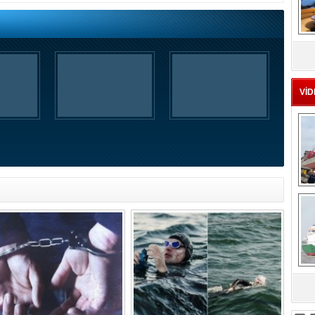
MS
eu
VİD
Ç
sa