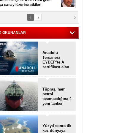
resel salgın krizinin Türk gemi
şa sanayi üzerine etkileri
1
2
pt. MESUT AZMİ GÖKSOY
lavuz kaptan kardeşlerime
hafen...
K OKUNANLAR
Anadolu
Tersanesi
EYDEP’te A
sertifikası alan
ilk tersane oldu
Tüpraş, ham
petrol
taşımacılığına 4
yeni tanker
daha ekliyor
Yüzyıl sonra ilk
kez dünyaya