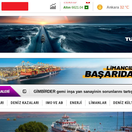
13783.02
Ankara
32 °C
Altın
6621.04
İzmir
32 °C
Dolar
47.7012
Antalya
32 °C
Euro
55.0312
Muğla
33 °C
Çanakkale
29 
FESCO, Karadeniz'de yeni sevkiyat taleplerini durdur
DESE, BIMCO’ya katıldı
GİMBİRDER gemi inşa yan sanayinin sorunlarını tartış
35 milyon TL'lik tekne projesinde karar çıktı
İnsansız cankurtaran ihalesini BlueForge kazandı
RI
DENİZ KAZALARI
IMO VE AB
ENERJİ
LİMANLAR
DENİZ KÜL
Yüzyıl sonra ilk kez dünyaya açılan gizemli ada!
Anadolu Tersanesi EYDEP’te A sertifikası alan ilk ter
Derince, ILCA Masters Türkiye Şampiyonası’na ev sah
Tüpraş, ham petrol taşımacılığına 4 yeni tanker daha 
İTU AUV, Dünya’da 2. oldu!