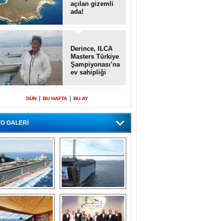
açılan gizemli
ada!
Derince, ILCA
Masters Türkiye
Şampiyonası’na
ev sahipliği
yapacak
|
|
DÜN
BU HAFTA
BU AY
O GALERİ
emi içinde gemi” 
Dünyada tek! 
konsepti ile MSC 
Denizaltı yüzer 
Splendida
havuzu intikal 
seyrine başladı