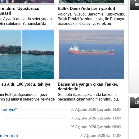
S
rmatöre 'Uyuşturucu'
Baltık Denizi'nde tarih yazıldı!
aması!
Polonyalı yüzücü Bartłomiej Kubkowski,
 ile Ayvalık arasında sefer yapan
Baltık Denizi üzerinde İsveç ile Polonya
ketin sahibinin Yunanistan'da
arasındaki mesafeyi yüzerek bu
dığı bildirildi.
başarının ilk örneği olarak tarihe geçti.
 su aldı: 100 yolcu, tahliye
Bacasında yangın çıkan Tanker,
demirletildi
ın Fethiye ilçesinde bir gezi
Gelibolu ilçesi açıklarında tankerin
nin su alması sebebiyle, teknede
bacasında çıkan yangın söndürüldü.
L
 100 yolcu tahliye edildi,
Tanker, ardından Şevketiye Demir
in batmaması için bölgede
Sahası'na demirletildi.
kipteyiz"
05 Ağustos 2026 Çarşamba 14:00
a çalışması başlatıldı.
u
05 Ağustos 2026 Çarşamba 13:00
05 Ağustos 2026 Çarşamba 08:00
mleri aldı
04 Ağustos 2026 Salı 17:00