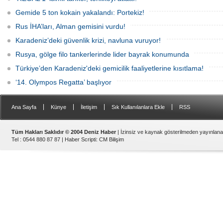
Gemide 5 ton kokain yakalandı: Portekiz!
Rus İHA’ları, Alman gemisini vurdu!
Karadeniz’deki güvenlik krizi, navluna vuruyor!
Rusya, gölge filo tankerlerinde lider bayrak konumunda
Türkiye’den Karadeniz'deki gemicilik faaliyetlerine kısıtlama!
‘14. Olympos Regatta’ başlıyor
|
|
|
|
Ana Sayfa
Künye
İletişim
Sık Kullanılanlara Ekle
RSS
Tüm Hakları Saklıdır © 2004 Deniz Haber
| İzinsiz ve kaynak gösterilmeden yayınlan
Tel : 0544 880 87 87 |
Haber Scripti
:
CM Bilişim