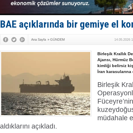
Füze ve İHA
İran belirsi
Uzmanlar u
Gemi tasar
BAE açıklarında bir gemiye el ko
Makine arı
Ana Sayfa
»
GÜNDEM
14.05.2026 1
Birleşik Krallık D
Ajansı, Hürmüz Bo
kimliği belirsiz ki
İran karasularına
Birleşik Kra
Operasyonl
Füceyre’nin
kuzeydoğus
müdahale ed
aldıklarını açıkladı.