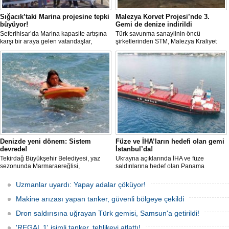
Sığacık’taki Marina projesine tepki
Malezya Korvet Projesi’nde 3.
büyüyor!
Gemi de denize indirildi
Seferihisar’da Marina kapasite artışına
Türk savunma sanayiinin öncü
karşı bir araya gelen vatandaşlar,
şirketlerinden STM, Malezya Kraliyet
balıkçılar ve STK’lar, Sığacık Körfezi’nin
Donanması için inşa ettiği üç korvetlik
korunması çağrısı yaptı.
projede son gemiyi de denize indirdi.
Denizde yeni dönem: Sistem
Füze ve İHA’ların hedefi olan gemi
devrede!
İstanbul’da!
Tekirdağ Büyükşehir Belediyesi, yaz
Ukrayna açıklarında İHA ve füze
sezonunda Marmaraereğlisi,
saldırılarına hedef olan Panama
Süleymanpaşa ve Şarköy sahillerinde
bayraklı ticari kuru yük gemisi ’M/V Lady
insansız cankurtaran araçlarını hizmete
Zehma’, hasarlı şekilde İstanbul
Uzmanlar uyardı: Yapay adalar çöküyor!
aldı. Uzaktan kumandalı yeni nesil
Boğazı’ndan geçişini tamamladı.
sistem, boğulma vakalarına standart
Makine arızası yapan tanker, güvenli bölgeye çekildi
müdahaleye göre daha hızlı ulaşarak ilk
müdahaleyi saniyeler içinde
Dron saldırısına uğrayan Türk gemisi, Samsun'a getirildi!
gerçekleştirebiliyor.
'REGAL 1' isimli tanker, tehlikeyi atlattı!