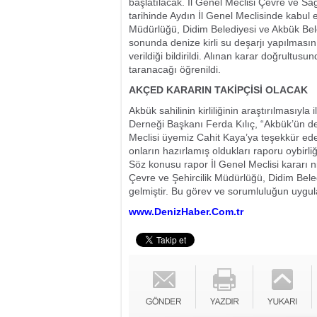
başlatılacak. İl Genel Meclisi Çevre ve Sa
tarihinde Aydın İl Genel Meclisinde kabul e
Müdürlüğü, Didim Belediyesi ve Akbük Bele
sonunda denize kirli su deşarjı yapılmasın
verildiği bildirildi. Alınan karar doğrultu
taranacağı öğrenildi.
AKÇED KARARIN TAKİPÇİSİ OLACAK
Akbük sahilinin kirliliğinin araştırılmasıy
Derneği Başkanı Ferda Kılıç, “Akbük’ün den
Meclisi üyemiz Cahit Kaya’ya teşekkür ede
onların hazırlamış oldukları raporu oybirli
Söz konusu rapor İl Genel Meclisi kararı 
Çevre ve Şehircilik Müdürlüğü, Didim Beled
gelmiştir. Bu görev ve sorumluluğun uygula
www.DenizHaber.Com.tr