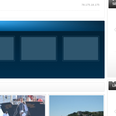
S
78.175.18.175
L