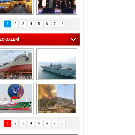
C'den 55 milyon 
5. Bosphorus Ship 
roluk turizm geliri 
Brokers Dinner, 
1
2
3
4
5
6
7
8
müjdesi
İstanbul’da yapıldı
EO GALERİ
eksan Tersanesi, 
TCG Anadolu, 
Başaran Bayrak 
tersane teknik 
tankerini suya 
seyrini tamamladı
indirdi
Göçmenlerin 
Milas’taki yangın 
imdadına Türk 
yeniden termik 
1
2
3
4
5
6
7
8
hipli MINA DENIZ 
santrallere doğru 
yetişti
ilerliyor