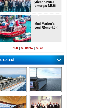
yüzer havuza
omurga: NB26
Med Marine’e
yeni Römorkör!
|
|
DÜN
BU HAFTA
BU AY
O GALERİ
emi içinde gemi” 
Dünyada tek! 
konsepti ile MSC 
Denizaltı yüzer 
Splendida
havuzu intikal 
seyrine başladı