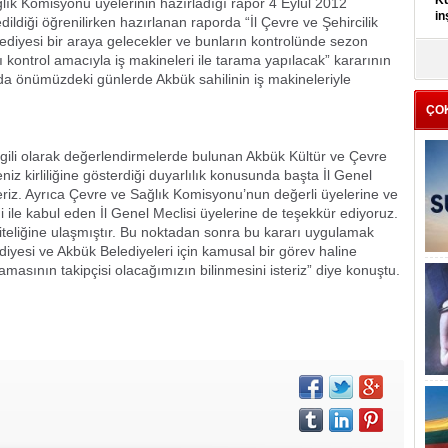
Kü
ğlık Komisyonu üyelerinin hazırladığı rapor 4 Eylül 2012
in
dildiği öğrenilirken hazırlanan raporda “İl Çevre ve Şehircilik
diyesi bir araya gelecekler ve bunların kontrolünde sezon
ı kontrol amacıyla iş makineleri ile tarama yapılacak” kararının
K
Kı
sunda önümüzdeki günlerde Akbük sahilinin iş makineleriyle
it
ÇO
la ilgili olarak değerlendirmelerde bulunan Akbük Kültür ve Çevre
iz kirliliğine gösterdiği duyarlılık konusunda başta İl Genel
riz. Ayrıca Çevre ve Sağlık Komisyonu’nun değerli üyelerine ve
ği ile kabul eden İl Genel Meclisi üyelerine de teşekkür ediyoruz.
niteliğine ulaşmıştır. Bu noktadan sonra bu kararı uygulamak
iyesi ve Akbük Belediyeleri için kamusal bir görev haline
masının takipçisi olacağımızın bilinmesini isteriz” diye konuştu.