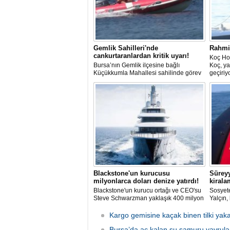
Gemlik Sahilleri'nde
Rahmi
cankurtaranlardan kritik uyarı!
Koç Ho
Bursa’nın Gemlik ilçesine bağlı
Koç, ya
Küçükkumla Mahallesi sahilinde görev
geçiriy
yapan cankurtaranlar, sıcak havalarla
5 ile m
birlikte artan deniz yoğunluğunda
Türkbü
vatandaşların güvenliği için gün boyu
çıkarke
görev yapıyor. Ekipler, boğulma
vakalarının büyük bölümünün kişilerin
kendi sınırlarını aşması ve uyarıları
dikkate almamasından kaynaklandığını
belirtti.
Blackstone'un kurucusu
Süreyy
milyonlarca doları denize yatırdı!
kirala
Blackstone'un kurucu ortağı ve CEO'su
Sosyet
Steve Schwarzman yaklaşık 400 milyon
Yalçın,
dolar değerindeki lüks süper yatı satın
değil, 
aldı. Project 1014 adlı yat 101 metre
gündem
Kargo gemisine kaçak binen tilki yaka
uzunluğunda...
bir yat 
Bursa’da aç kalan su samuru yavrular