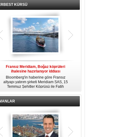
ERBEST KÜRSÜ
Fransız Meridiam, Boğaz köprüleri
Kendi yat limanına sahip en pahalı
ihalesine hazırlanıyor iddiası
özel adalar
Bloomberg'in haberine göre Fransız
Dünyanın en zengin insanlarından
altyapı yatırım şirketi Meridiam SAS, 15
bazıları için yaşam tarzının bir parçası
Temmuz Şehitler Köprüsü ile Fatih
sadece bir süper yat değil, aynı
R
Sultan Mehmet Köprüsü'nün
zamanda kendi yat limanı, helikopter
özelleştirilmesine yönelik ihaleyle
pisti ve seçkin villaları da içeren koca
ilgileniyor.
bir özel adadır.
İMANLAR