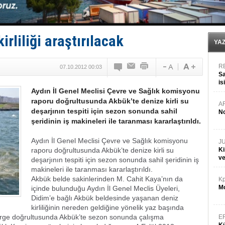
Limana dadandılar, 10 tekneyi soydular!
Türk Loydu’na Süveyş tonaj yetkisi
Hüseyin Mengi: “Yapay Zekâ, Ustanın yerini alamaz”
Hat-San Tersanesi’nden yüzer havuza omurga: NB26
irliliği araştırılacak
Med Marine’e yeni Römorkör!
YA
R
07.10.2012 00:03
Sa
is
Aydın İl Genel Meclisi Çevre ve Sağlık komisyonu
da
raporu doğrultusunda Akbük’te denize kirli su
A
deşarjının tespiti için sezon sonunda sahil
No
şeridinin iş makineleri ile taranması kararlaştırıldı.
Aydın İl Genel Meclisi Çevre ve Sağlık komisyonu
J
raporu doğrultusunda Akbük’te denize kirli su
Ki
v
deşarjının tespiti için sezon sonunda sahil şeridinin iş
makineleri ile taranması kararlaştırıldı.
Akbük belde sakinlerinden M. Cahit Kaya’nın da
Kp
Mo
içinde bulunduğu Aydın İl Genel Meclis Üyeleri,
Didim’e bağlı Akbük beldesinde yaşanan deniz
kirliliğinin nereden geldiğine yönelik yaz başında
önerge doğrultusunda Akbük’te sezon sonunda çalışma
E