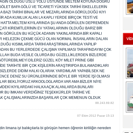
R DAĞIN OLDUĞU USLU YOLU ÜSTÜNDE MELTEM KOYUNA DOĞRU
 GÖLET BAFA GÖLÜ VE TİCARETİ YÜKSEK TARİHİ İSKELLELERİN
 BAZI TARİHİ BİNALAR VE MEZARLARINDA GÖRÜLDÜĞÜ KIYI
MS
 ADA KUMLUK ALAN LA KAPLI YERDE BİRÇOK TESTİ VE
eu
 VE HATTA MELTEM KIYILARINDA ŞU ANDA GÖRÜLEN DEPREMDEN
ATI KİREMİTLERİNİN EV YATAKLARININ OLDUĞU BARİZ BİR
 GÖRÜLEN BU KÜÇÜK ADANIN YAKINLARINDA BİR KAPALI
 BİR HELEZON ÇEKME GÜCÜ OLAN NORMAL İNSANLARIN DALAN
VİD
LDUĞU KISIMLARDA TARİHİ ARAŞTIRMALARINDA YAPILIP
ADAN BU YERLERDEDE ÇALIŞMA YAPILMASI TARAFINDAYIM ÇOK
ALLAH BUDA VESİLE OLURDA BU GÜZELLİKLERDEN BİZLERDE
GÖTÜREBİLMEYİ DİLERİZ GÜZEL KÖY MİLET PRİNE GİBİ
İDE TARİHTE BİR ÇOK KİŞİLERİN ARAŞTIRIPDA BULAMADIKLARI
 BİZLERDE DİDİM HALKI OLARAK YARDIMLAR YAPABİLSEK NE
ENCE DENİZ SU ÜRÜNLERİNİNDE BÖYLE BİR YERDE İŞİ OLMASI
Ç
LAR BEKLİYORUZ ARKOOLOGLARDA VAR AMA BİZLER NİYE
MDEKİ KIYILARDAKİ HALKA AÇIK ALANLARDA BUNLARI
OR BU İMKANI VERDİĞİNİZ TEŞEKKÜRLER TARİHE VE
AK ÇALIŞMALARINIZDA BAŞARILAR ÇOK MEMENUN OLDUK
88.243.69.82
07 Ekim 2012 Pazar 15:13
sa
n limana iyi balıkçılarla bi görüşün hemen öğrenin kirliliğin nereden