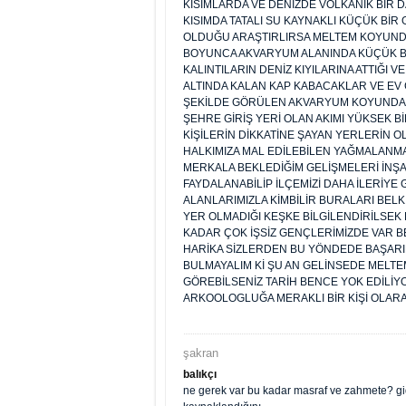
KISIMLARDA VE DENİZDE VOLKANİK Bİ
KISIMDA TATALI SU KAYNAKLI KÜÇÜK BİR
OLDUĞU ARAŞTIRLIRSA MELTEM KOYUNDA
BOYUNCA AKVARYUM ALANINDA KÜÇÜK BİR
KALINTILARIN DENİZ KIYILARINA ATTIĞI
ALTINDA KALAN KAP KABACAKLAR VE EV Ç
ŞEKİLDE GÖRÜLEN AKVARYUM KOYUNDAN
ŞEHRE GİRİŞ YERİ OLAN AKIMI YÜKSEK
KİŞİLERİN DİKKATİNE ŞAYAN YERLERİN O
HALKIMIZA MAL EDİLEBİLEN YAĞMALANM
MERKALA BEKLEDİĞİM GELİŞMELERİ İNŞ
FAYDALANABİLİP İLÇEMİZİ DAHA İLERİYE 
ALANLARIMIZLA KİMBİLİR BURALARI BELK
YER OLMADIĞI KEŞKE BİLGİLENDİRİLSEK
KADAR ÇOK İŞSİZ GENÇLERİMİZDE VAR B
HARİKA SİZLERDEN BU YÖNDEDE BAŞARI
BULMAYALIM Kİ ŞU AN GELİNSEDE MELTE
GÖREBİLSENİZ TARİH BENCE YOK EDİLİY
ARKOOLOGLUĞA MERAKLI BİR KİŞİ OLAR
şakran
balıkçı
ne gerek var bu kadar masraf ve zahmete? gidi