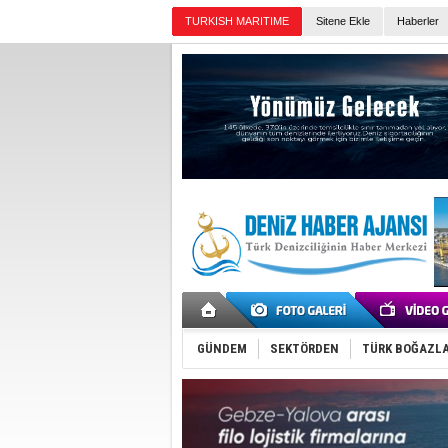
TURKISH MARITIME
Sitene Ekle
Haberler
Günün Haberleri
GÜNDEM
SEKTÖRDEN
TÜRK BOĞAZLA