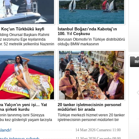
 Koç'un Türkbükü keyfi
İstanbul Boğazı’nda Kabotaj’ın
100. Yıl Coşkusu
lding Onursal Başkanı Rahmi
z sezonunu Ege kıyılarında
Borusan Otomotiv’in Türkiye distribütörü
or. 52 metrelik yelkenlisi Nazenin
olduğu BMW markasının
avi tura çıkan Koç, Bodrum
sponsorluğunda ve Türkiye Açıkdeniz
kü'nde zodiak botla karaya
Yarış Spor Kulübü (TAYK) iş birliğiyle
n görüntülendi.
hayata geçirilen TAYK BMW Borusan
IM
Otomotiv Kabotaj Bayramı 100. Yıl
Kupası, 28 Haziran Pazar günü İstanbul
Boğazı rotasında gerçekleştirildi.
a Yalçın'ın yeni işi... Yat
20 tanker işletmecisinin personel
ma şirketi kurdu
müdürleri bir arada
enin tanınmış ismi Süreyya
Türkiye merkezli hizmet veren 20 tanker
 bu kez gösterişli yaşam tarzıyla
işletmecisinin personel müdürleri bir
iş dünyasına attığı yeni adımla
araya geldi. Toplantıda benchmarking
 oldu. Yalçın Bodrum merkezli
uygulamaları, verimlilik ve iş birliği
landı!
14 Mart 2026 Cumartesi 11:00
kiralama şirketi kurdu.
olanakları ele alınırken, sektör içi
ıyla tekneye sığındı
ilişkiler de güçlendirildi.
11 Mart 2026 Çarşamba 08:00