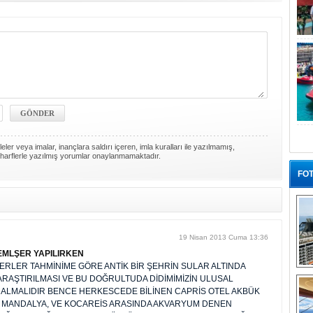
ler veya imalar, inançlara saldırı içeren, imla kuralları ile yazılmamış,
harflerle yazılmış yorumlar onaylanmamaktadır.
FOT
19 Nisan 2013 Cuma 13:36
LEMLŞER YAPILIRKEN
RLER TAHMİNİME GÖRE ANTİK BİR ŞEHRİN SULAR ALTINDA
“G
ARAŞTIRILMASI VE BU DOĞRULTUDA DİDİMİMİZİN ULUSAL
ALMALIDIR BENCE HERKESCEDE BİLİNEN CAPRİS OTEL AKBÜK
 MANDALYA, VE KOCAREİS ARASINDA AKVARYUM DENEN