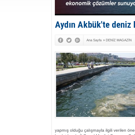
Aydın Akbük'te deniz k
Ana Sayfa
»
DENİZ MAGAZİN
yapmış olduğu çalışmayla ilgili verilen 