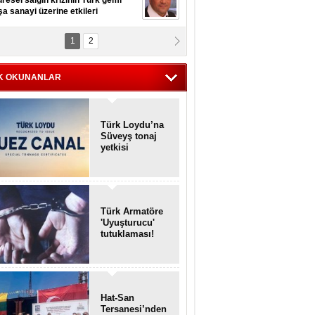
resel salgın krizinin Türk gemi
şa sanayi üzerine etkileri
1
2
pt. MESUT AZMİ GÖKSOY
lavuz kaptan kardeşlerime
hafen...
K OKUNANLAR
Türk Loydu’na
Süveyş tonaj
yetkisi
Türk Armatöre
'Uyuşturucu'
tutuklaması!
Hat-San
Tersanesi’nden