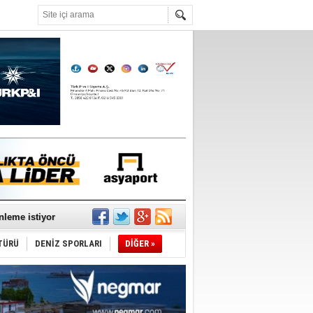
°C
nleme istiyor
TÜRÜ
DENİZ SPORLARI
DİĞER »
ediyor