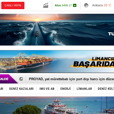
13798.82
Ankara
28 °C
CANLI YAYIN
Altın
6499.17
İzmir
32 °C
Dolar
47.597
Antalya
28 °C
Euro
54.9515
Muğla
29 °C
Çanakkale
29 
İTU AUV, Dünya’da 2. oldu!
LNG taşımacılığında maliyetler katlandı
PROYAD, yat mürettebatı için yurt dışı harcı için düze
Türkiye-Irak enerji hattında yeni dönem başlıyor
Türk Armatöre 'Uyuşturucu' tutuklaması!
RI
DENİZ KAZALARI
IMO VE AB
ENERJİ
LİMANLAR
DENİZ KÜL
Deniz turizminde yeni ‘Ceza Rejimi’!
DÖDER, 28. Dönem Yönetim Kurulu Başkanını seçti!
Fairline, Türkiye’de ‘SoleMarin’i seçti
Baltık Denizi'nde tarih yazıldı!
Runit kubbesi okyanusun derinliklerinde halkı tehdit 