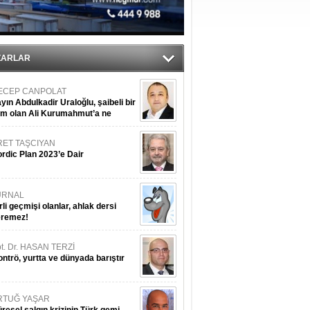
ZARLAR
ECEP CANPOLAT
yın Abdulkadir Uraloğlu, şaibeli bir
im olan Ali Kurumahmut’a ne
nışıyorsunuz?
RET TAŞCIYAN
rdic Plan 2023’e Dair
URNAL
rli geçmişi olanlar, ahlak dersi
eremez!
t. Dr. HASAN TERZİ
ntrö, yurtta ve dünyada barıştır
RTUĞ YAŞAR