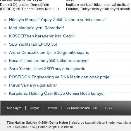
Denizci Öğrenciler Derneği’nin
İngiltere merkezli lüks motor yat üreticisi
(DÖDER) 28. Dönem Genel Kurulu, 1
Fairline, Türkiye'deki yetkili bayisi olarak
Ağustos Cumartesi günü Türkiye Gemi
SoleMarin Yachting'i seçti.
Sanayicileri Birliği (GİSBİR) ev
Hüseyin Mengi: “Yapay Zekâ, Ustanın yerini alamaz”
sahipliğinde gerçekleştirildi.
Med Marine’e yeni Römorkör!
KOSDER’den Karadeniz için ‘Çağrı’!
SES Yachts’tan EPOQ 36!
Aruna Denizcilik’ten Çin’e 10 gemilik sipariş
Kocaeli limanlarının yükü katlanarak artıyor
Sarp Yachts, ikinci XSR’i suyla buluşturdu
POSEIDON Engineering ve DNA Marin'den ortak proje
Purus Varna’yı uğurladılar
Karadeniz Holding Özel İtfaiye Gemisi filosu kuruyor
|
|
|
|
Ana Sayfa
Künye
İletişim
Sık Kullanılanlara Ekle
RSS
Tüm Hakları Saklıdır © 2004 Deniz Haber
| İzinsiz ve kaynak gösterilmeden yayınlan
Tel : 0544 880 87 87 |
Haber Scripti
:
CM Bilişim