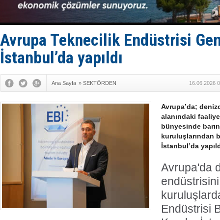
Fairline, T
Baltık Deni
Runit kubb
Limana dad
Avrupa Teknecilik Endüstrisi Gen
Türk Loydu
İstanbul’da yapıldı
Ana Sayfa
»
SEKTÖRDEN
16.06.2026 0
Avrupa’da; denizc
alanındaki faaliy
bünyesinde barın
kuruluşlarından b
İstanbul’da yapıld
Avrupa'da d
endüstrisin
kuruluşlard
Endüstrisi B