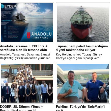
Anadolu Tersanesi EYDEP’te A
Tüpraş, ham petrol taşımacılığına
sertifikası alan ilk tersane oldu
4 yeni tanker daha ekliyor
Anadolu Tersanesi, Savunma Sanayii
Koç Holding şirketi Tüpraş, Güney
Başkanlığı (SSB) tarafından yürütülen
Kore'ye 4 yeni gemi siparişi verdi.
Endüstriyel Yetkinlik Değerlendirme ve
Toplam yatırım tutarı 370 milyon doları
Destekleme Programı
aşan, her biri yaklaşık 157.000 DWT
(EYDEP)kapsamında, A Sertifikası
taşıma kapasitesine sahip tankerlerin
almaya hak kazanan ilk tersane oldu.
2029 yılı içerisinde teslim alınması
planlanıyor.
DÖDER, 28. Dönem Yönetim
Fairline, Türkiye’de ‘SoleMarin’i
Kurulu Başkanını seçti!
seçti