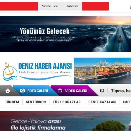
Sitene Ekle
Haberler
Günün Haberleri
Anadolu Te
Derince, I
Tüpraş, ha
İTU AUV, D
LNG taşıma
GÜNDEM
SEKTÖRDEN
TÜRK BOĞAZLARI
DENİZ KAZALARI
IMO 
PROYAD, yat
Türkiye-Ir
Türk Armat
Deniz turi
DÖDER, 28.