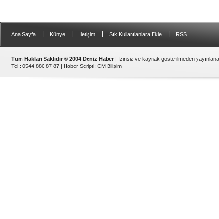
|
|
|
|
Ana Sayfa
Künye
İletişim
Sık Kullanılanlara Ekle
RSS
Tüm Hakları Saklıdır © 2004 Deniz Haber
| İzinsiz ve kaynak gösterilmeden yayınlan
Tel : 0544 880 87 87 |
Haber Scripti
:
CM Bilişim