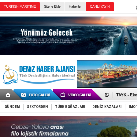
Sitene Ekle
Haberler
Günün Haberleri
D-Marin, A
Van’da inş
ASEAN ilk 
TAYK - Eke
İstanbul v
TEKNOFEST 
GÜNDEM
SEKTÖRDEN
TÜRK BOĞAZLARI
DENİZ KAZALARI
IMO 
Tersane işç
İngiliz akt
FESCO, Kar
DESE, BIMC
GİMBİRDER 