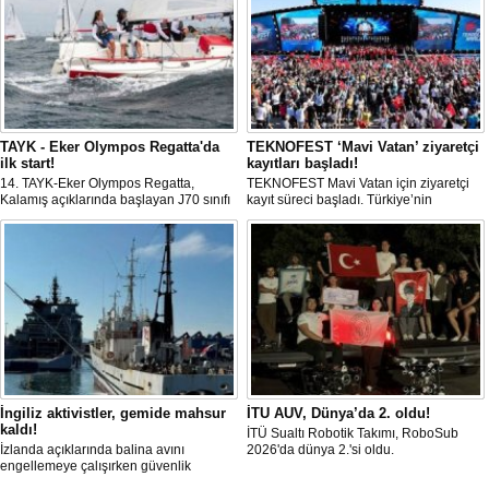
TAYK - Eker Olympos Regatta'da
TEKNOFEST ‘Mavi Vatan’ ziyaretçi
ilk start!
kayıtları başladı!
14. TAYK-Eker Olympos Regatta,
TEKNOFEST Mavi Vatan için ziyaretçi
Kalamış açıklarında başlayan J70 sınıfı
kayıt süreci başladı. Türkiye’nin
yarışlarıyla ilk startını verdi. İstanbul'u 10
denizcilik ve savunma teknolojilerine
gün boyunca yelken coşkusuyla
odaklanan etkinliği, 20-23 Ağustos
buluşturacak organizasyonun ilk
tarihleri arasında Gölcük Tersanesi
gününde 9 tekne rüzgârla buluştu.
Komutanlığı’nda gerçekleştirilecek.
İngiliz aktivistler, gemide mahsur
İTU AUV, Dünya’da 2. oldu!
kaldı!
İTÜ Sualtı Robotik Takımı, RoboSub
İzlanda açıklarında balina avını
2026'da dünya 2.'si oldu.
engellemeye çalışırken güvenlik
güçlerince durdurulan Bandero adlı