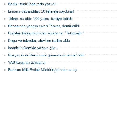
protesto gemisindeki 21 çevre aktivisti,
Baltık Denizi'nde tarih yazıldı!
günlerdir gemiden çıkmalarına izin
verilmediğini ve temel haklarının ihlal
Limana dadandılar, 10 tekneyi soydular!
edildiğini öne sürdü. Mürettebatta iki
Britanyalı aktivist de bulunuyor.
Tekne, su aldı: 100 yolcu, tahliye edildi
Bacasında yangın çıkan Tanker, demirletildi
Dışişleri Bakanlığı'ndan açıklama: "Takipteyiz"
Depo ve tekneler, alevlere teslim oldu
İstanbul: Gemide yangın çıktı!
Rusya, Azak Denizi'nde güvenlik önlemleri aldı
YAŞ kararları açıklandı
Bodrum Milli Emlak Müdürlüğü’nden satış!