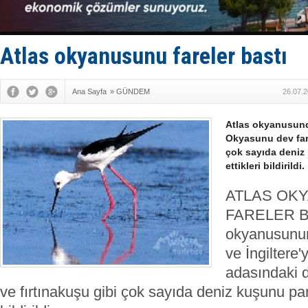
35 milyon T
İnsansız c
Yüzyıl son
Anadolu Te
Atlas okyanusunu fareler bastı
Ana Sayfa
»
GÜNDEM
26.07.2
Atlas okyanusunda
Okyasunu dev fare
çok sayıda deniz
ettikleri bildirildi.
ATLAS OK
FARELER B
okyanusunun
ve İngiltere'
adasındaki d
ve fırtınakuşu gibi çok sayıda deniz kuşunu p