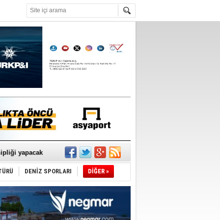
°C
sane oldu
ipliği yapacak
ekliyor
TÜRÜ
DENİZ SPORLARI
DİĞER »
nleme istiyor