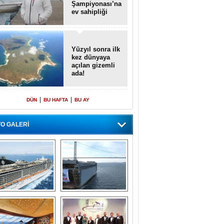
Şampiyonası’na
ev sahipliği
yapacak
Yüzyıl sonra ilk
kez dünyaya
açılan gizemli
ada!
|
|
DÜN
BU HAFTA
BU AY
O GALERİ
emi içinde gemi” 
Dünyada tek! 
konsepti ile MSC 
Denizaltı yüzer 
Splendida
havuzu intikal 
seyrine başladı