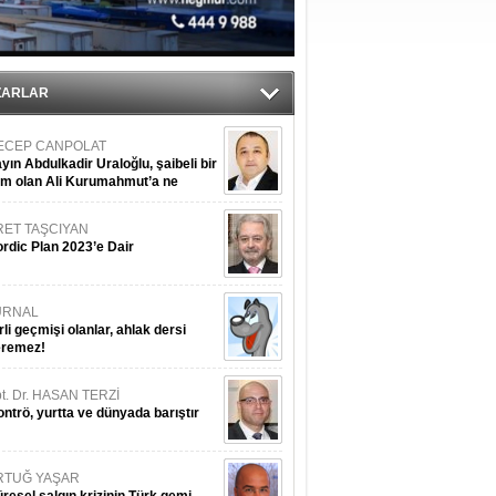
ediyor
ZARLAR
ECEP CANPOLAT
yın Abdulkadir Uraloğlu, şaibeli bir
im olan Ali Kurumahmut’a ne
nışıyorsunuz?
RET TAŞCIYAN
rdic Plan 2023’e Dair
URNAL
rli geçmişi olanlar, ahlak dersi
eremez!
t. Dr. HASAN TERZİ
ntrö, yurtta ve dünyada barıştır
RTUĞ YAŞAR