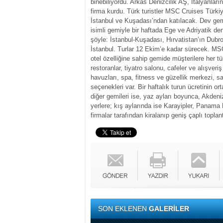
binebiliyordu. Arkas Denizcilik AŞ, İtalyanları
firma kurdu. Türk turistler MSC Cruises Türkiy
İstanbul ve Kuşadası’ndan katılacak.
Dev gemi
isimli gemiyle bir haftada Ege ve Adriyatik de
şöyle: İstanbul-Kuşadası, Hırvatistan’ın Dubr
İstanbul. Turlar 12 Ekim’e kadar sürecek. MSC 
otel özelliğine sahip gemide müşterilere her t
restoranlar, tiyatro salonu, cafeler ve alışver
havuzları, spa, fitness ve güzellik merkezi, 
seçenekleri var. Bir haftalık turun ücretinin o
diğer gemileri ise, yaz ayları boyunca, Akdeniz
yerlere; kış aylarında ise Karayipler, Panama
firmalar tarafından kiralanıp geniş çaplı toplantı
SON EKLENEN
GALERİLER