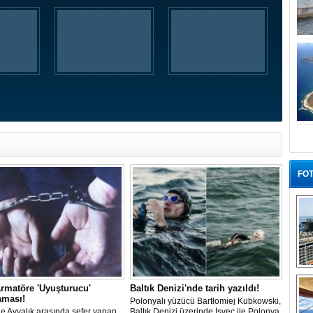
FOT
“G
rmatöre 'Uyuşturucu'
Baltık Denizi'nde tarih yazıldı!
aması!
Polonyalı yüzücü Bartłomiej Kubkowski,
 ile Ayvalık arasında sefer yapan
Baltık Denizi üzerinde İsveç ile Polonya