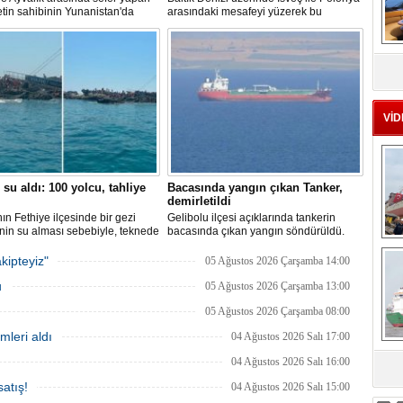
ketin sahibinin Yunanistan'da
arasındaki mesafeyi yüzerek bu
dığı bildirildi.
başarının ilk örneği olarak tarihe geçti.
MS
eu
VİD
 su aldı: 100 yolcu, tahliye
Bacasında yangın çıkan Tanker,
demirletildi
ın Fethiye ilçesinde bir gezi
Gelibolu ilçesi açıklarında tankerin
nin su alması sebebiyle, teknede
bacasında çıkan yangın söndürüldü.
 100 yolcu tahliye edildi,
Tanker, ardından Şevketiye Demir
Ç
in batmaması için bölgede
Sahası'na demirletildi.
kipteyiz"
05 Ağustos 2026 Çarşamba 14:00
a çalışması başlatıldı.
u
05 Ağustos 2026 Çarşamba 13:00
05 Ağustos 2026 Çarşamba 08:00
mleri aldı
04 Ağustos 2026 Salı 17:00
04 Ağustos 2026 Salı 16:00
sa
atış!
04 Ağustos 2026 Salı 15:00