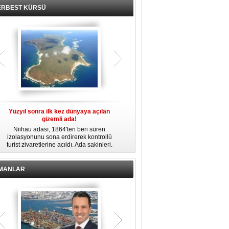
ERBEST KÜRSÜ
Yüzyıl sonra ilk kez dünyaya açılan
Fransız Meridiam, Boğaz köprüleri
gizemli ada!
ihalesine hazırlanıyor iddiası
Niihau adası, 1864'ten beri süren
Bloomberg'in haberine göre Fransız
izolasyonunu sona erdirerek kontrollü
altyapı yatırım şirketi Meridiam SAS, 15
b
turist ziyaretlerine açıldı. Ada sakinleri,
Temmuz Şehitler Köprüsü ile Fatih
modern teknolojiden uzak, katı
Sultan Mehmet Köprüsü'nün
kurallarla dolu bir yaşam sürdürüyor.
özelleştirilmesine yönelik ihaleyle
ilgileniyor.
İMANLAR