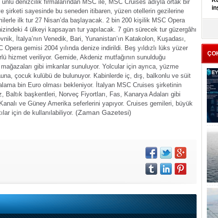
Kü
n ünlü denizcilik firmalarından MSC ile, MSC Cruises adıyla ortak bir
in
e şirketi sayesinde bu seneden itibaren, yüzen otellerin gezilerine
lerle ilk tur 27 Nisan’da başlayacak. 2 bin 200 kişilik MSC Opera
K
nizindeki 4 ülkeyi kapsayan tur yapılacak. 7 gün sürecek tur güzergâhı
Kı
ovnik, İtalya’nın Venedik, Bari, Yunanistan’ın Katakolon, Kuşadası,
it
Opera gemisi 2004 yılında denize indirildi. Beş yıldızlı lüks yüzer
ÇO
ürlü hizmet veriliyor. Gemide, Akdeniz mutfağının sunulduğu
iş mağazaları gibi imkanlar sunuluyor. Yolcular için ayrıca, yüzme
sauna, çocuk kulübü de bulunuyor.
Kabinlerde iç, dış, balkonlu ve süit
rtalama bin Euro olması bekleniyor.
İtalyan MSC Cruises şirketinin
, Baltık başkentleri, Norveç Fiyortları, Fas, Kanarya Adaları gibi
 Kanalı ve Güney Amerika seferlerini yapıyor. Cruises gemileri, büyük
(Zaman Gazetesi)
lar için de kullanılabiliyor.