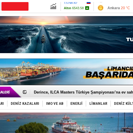
13798.82
Ankara
20 °C
Altın
6543.58
İzmir
25 °C
Dolar
47.689
Antalya
24 °C
Euro
54.9691
Muğla
23 °C
Çanakkale
23 
Yüzyıl sonra ilk kez dünyaya açılan gizemli ada!
Anadolu Tersanesi EYDEP’te A sertifikası alan ilk ter
Derince, ILCA Masters Türkiye Şampiyonası’na ev sah
Tüpraş, ham petrol taşımacılığına 4 yeni tanker daha 
İTU AUV, Dünya’da 2. oldu!
RI
DENİZ KAZALARI
IMO VE AB
ENERJİ
LİMANLAR
DENİZ KÜL
LNG taşımacılığında maliyetler katlandı
PROYAD, yat mürettebatı için yurt dışı harcı için düze
Türkiye-Irak enerji hattında yeni dönem başlıyor
Türk Armatöre 'Uyuşturucu' tutuklaması!
Deniz turizminde yeni ‘Ceza Rejimi’!