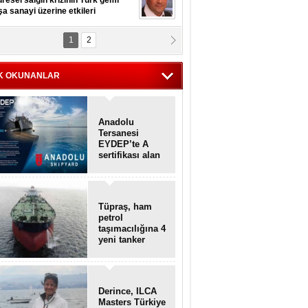
resel salgın krizinin Türk gemi
şa sanayi üzerine etkileri
1
2
pt. MESUT AZMİ GÖKSOY
lavuz kaptan kardeşlerime
hafen...
K OKUNANLAR
Anadolu
Tersanesi
EYDEP’te A
sertifikası alan
ilk tersane oldu
Tüpraş, ham
petrol
taşımacılığına 4
yeni tanker
daha ekliyor
Derince, ILCA
Masters Türkiye