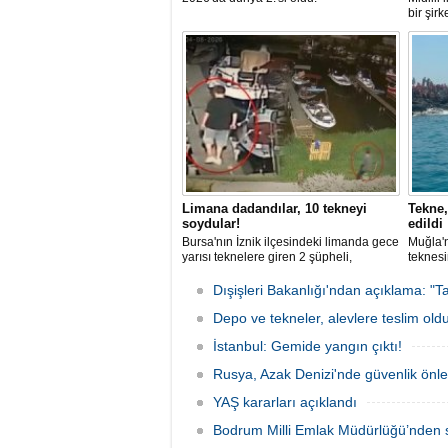
bir şir
tutuklan
Limana dadandılar, 10 tekneyi
Tekne,
soydular!
edildi
Bursa'nın İznik ilçesindeki limanda gece
Muğla'n
yarısı teknelere giren 2 şüpheli,
teknesi
elektronik cihazlar ve değerli eşyalar
bulunan
çaldı. Olay, güvenlik kameralarına
teknen
Dışişleri Bakanlığı'ndan açıklama: "Ta
yansıdı, tekne sahiplerinin ihbarıyla
kurtarm
jandarma inceleme başlattı.
Depo ve tekneler, alevlere teslim old
İstanbul: Gemide yangın çıktı!
Rusya, Azak Denizi'nde güvenlik önle
YAŞ kararları açıklandı
Bodrum Milli Emlak Müdürlüğü’nden s