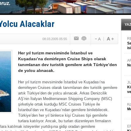
DÖDER, 28. Dönem Yönetim Kurulu Başkanını seçti!
Fairline, Türkiye’de ‘SoleMarin’i seçti
Baltık Denizi'nde tarih yazıldı!
Runit kubbesi okyanusun derinliklerinde halkı tehdit 
 Yolcu Alacaklar
Limana dadandılar, 10 tekneyi soydular!
YA
R
08.03.2005 05:55
Sa
is
Her yıl turizm mevsiminde İstanbul ve
da
Kuşadası’na demirleyen Cruise Ships olarak
A
tanımlanan dev turistik gemilere artık Türkiye’den
No
de yolcu alınacak.
Her yıl turizm mevsiminde İstanbul ve Kuşadası’na
J
Ki
demirleyen Cruises olarak tanımlanan dev turistik gemilere
v
artık Türkiye’den de yolcu alınacak.
Arkas Denizcilik
AŞ’nin İtalyan Mediterranean Shipping Company (MSC)
şirketiyle ortak kurduğu MSC Cruises Türkiye ile
Kp
Mo
İstanbul’dan ve Kuşadası’ndan gemilere binilebilecek.
Türkiye’den her yıl binlerce kişi Cruises tipi gemilerle
turlara katılıyor. Ancak, bu turları düzenleyen firmaların
rlara katılmak isteyenler yurtdışına gidip oradan gemilere
E