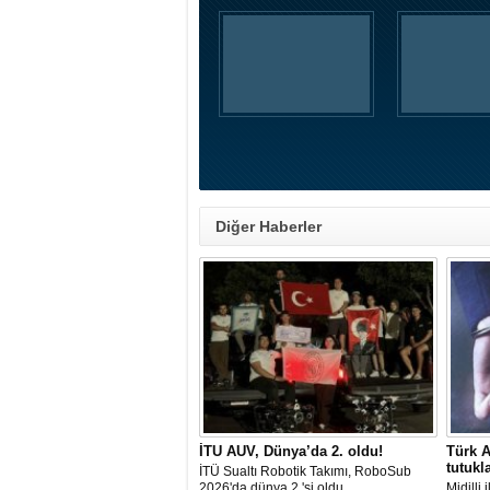
Diğer Haberler
İTU AUV, Dünya’da 2. oldu!
Türk A
tutukl
İTÜ Sualtı Robotik Takımı, RoboSub
2026'da dünya 2.'si oldu.
Midilli