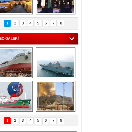
C'den 55 milyon 
5. Bosphorus Ship 
roluk turizm geliri 
Brokers Dinner, 
1
2
3
4
5
6
7
8
müjdesi
İstanbul’da yapıldı
EO GALERİ
eksan Tersanesi, 
TCG Anadolu, 
Başaran Bayrak 
tersane teknik 
tankerini suya 
seyrini tamamladı
indirdi
Göçmenlerin 
Milas’taki yangın 
imdadına Türk 
yeniden termik 
1
2
3
4
5
6
7
8
hipli MINA DENIZ 
santrallere doğru 
yetişti
ilerliyor