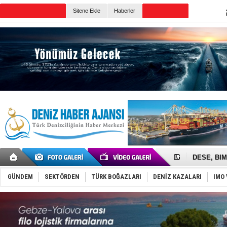
TURKISH MARITIME
Sitene Ekle
Haberler
CANLI YAYIN
Günün Haberleri
İngiliz akt
FESCO, Kar
DESE, BIMC
GİMBİRDER 
35 milyon T
GÜNDEM
SEKTÖRDEN
TÜRK BOĞAZLARI
DENİZ KAZALARI
IMO 
İnsansız c
Yüzyıl son
Anadolu Te
Derince, I
Tüpraş, ha