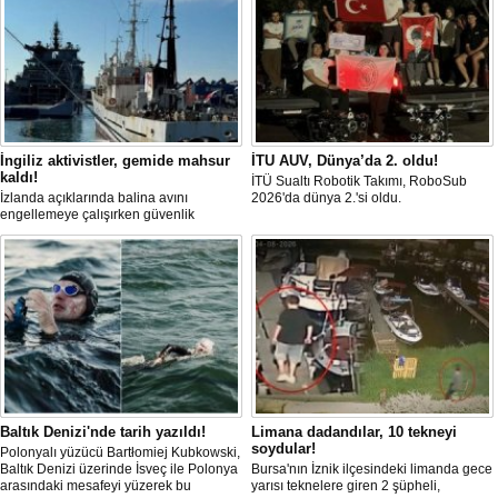
İngiliz aktivistler, gemide mahsur
İTU AUV, Dünya’da 2. oldu!
kaldı!
İTÜ Sualtı Robotik Takımı, RoboSub
İzlanda açıklarında balina avını
2026'da dünya 2.'si oldu.
engellemeye çalışırken güvenlik
güçlerince durdurulan Bandero adlı
protesto gemisindeki 21 çevre aktivisti,
günlerdir gemiden çıkmalarına izin
verilmediğini ve temel haklarının ihlal
edildiğini öne sürdü. Mürettebatta iki
Britanyalı aktivist de bulunuyor.
Baltık Denizi'nde tarih yazıldı!
Limana dadandılar, 10 tekneyi
soydular!
Polonyalı yüzücü Bartłomiej Kubkowski,
Baltık Denizi üzerinde İsveç ile Polonya
Bursa'nın İznik ilçesindeki limanda gece
arasındaki mesafeyi yüzerek bu
yarısı teknelere giren 2 şüpheli,