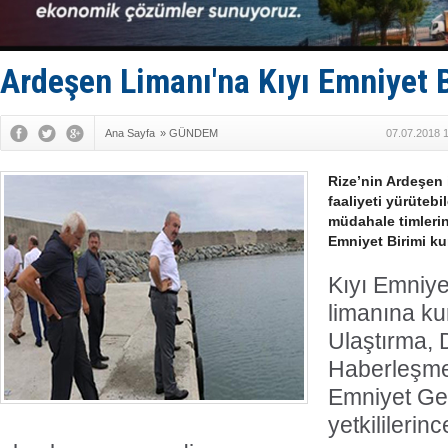
İTU AUV, D
LNG taşıma
PROYAD, yat
Türkiye-Ir
Ardeşen Limanı'na Kıyı Emniyet B
Türk Armat
Ana Sayfa
»
GÜNDEM
07.07.2018 
Rize’nin Ardeşen 
faaliyeti yürütebi
müdahale timlerin
Emniyet Birimi ku
Kıyı Emniye
limanına kur
Ulaştırma, 
Haberleşme 
Emniyet Ge
yetkililerin