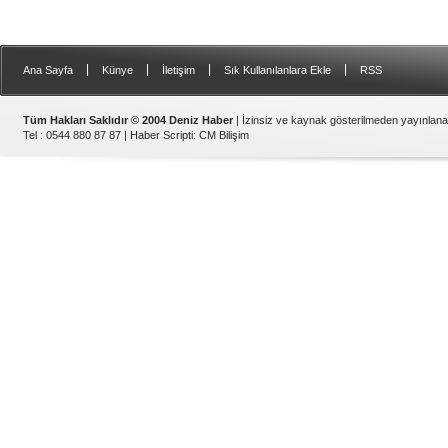
|
|
|
|
Ana Sayfa
Künye
İletişim
Sık Kullanılanlara Ekle
RSS
Tüm Hakları Saklıdır © 2004 Deniz Haber
| İzinsiz ve kaynak gösterilmeden yayınlan
Tel : 0544 880 87 87 |
Haber Scripti
:
CM Bilişim