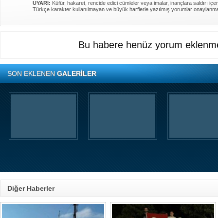
UYARI:
Küfür, hakaret, rencide edici cümleler veya imalar, inançlara saldırı içer
Türkçe karakter kullanılmayan ve büyük harflerle yazılmış yorumlar onaylanm
Bu habere henüz yorum eklenme
SON EKLENEN
GALERİLER
Diğer Haberler