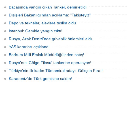
başarının ilk örneği olarak tarihe geçti.
elektronik cihazlar ve değerli eşyalar
çaldı. Olay, güvenlik kameralarına
Bacasında yangın çıkan Tanker, demirletildi
yansıdı, tekne sahiplerinin ihbarıyla
jandarma inceleme başlattı.
Dışişleri Bakanlığı'ndan açıklama: "Takipteyiz"
Depo ve tekneler, alevlere teslim oldu
İstanbul: Gemide yangın çıktı!
Rusya, Azak Denizi'nde güvenlik önlemleri aldı
YAŞ kararları açıklandı
Bodrum Milli Emlak Müdürlüğü’nden satış!
Rusya'nın 'Gölge Filosu' tankerine operasyon!
Türkiye'nin ilk kadın Tümamiral adayı: Gökçen Fırat!
Karadeniz'de Türk gemisine saldırı!