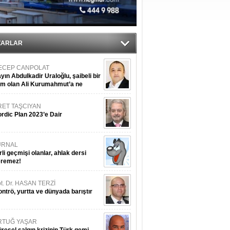
tı
sane oldu
ZARLAR
ECEP CANPOLAT
yın Abdulkadir Uraloğlu, şaibeli bir
im olan Ali Kurumahmut’a ne
nışıyorsunuz?
RET TAŞCIYAN
rdic Plan 2023’e Dair
URNAL
rli geçmişi olanlar, ahlak dersi
eremez!
t. Dr. HASAN TERZİ
ntrö, yurtta ve dünyada barıştır
RTUĞ YAŞAR