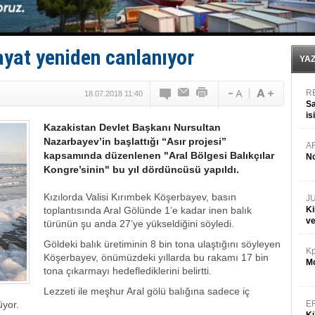
GİMBİRDER gemi inşa yan sanayinin sorunlarını tartış
35 milyon TL'lik tekne projesinde karar çıktı
İnsansız cankurtaran ihalesini BlueForge kazandı
Yüzyıl sonra ilk kez dünyaya açılan gizemli ada!
ayat yeniden canlanıyor
Anadolu Tersanesi EYDEP’te A sertifikası alan ilk ter
YA
R
18.07.2018 11:40
Sa
is
Kazakistan Devlet Başkanı Nursultan
da
Nazarbayev’in başlattığı “Asır projesi”
A
kapsamında düzenlenen "Aral Bölgesi Balıkçılar
No
Kongre’sinin" bu yıl dördüncüsü yapıldı.
Kızılorda Valisi Kırımbek Köşerbayev, basın
J
toplantısında Aral Gölünde 1’e kadar inen balık
Ki
v
türünün şu anda 27’ye yükseldiğini söyledi.
Göldeki balık üretiminin 8 bin tona ulaştığını söyleyen
Kp
Köşerbayev, önümüzdeki yıllarda bu rakamı 17 bin
Mo
tona çıkarmayı hedeflediklerini belirtti.
Lezzeti ile meşhur Aral gölü balığına sadece iç
üyor.
E