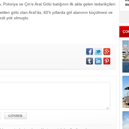
Kü
olonya ve Çin’e Aral Gölü balığının ilk akla gelen tedarikçileri.
in
tilen gölü olan Aral’da, 60’lı yıllarda göl alanının küçülmesi ve
K
esli yok olmuştu.
Kı
it
ÇO