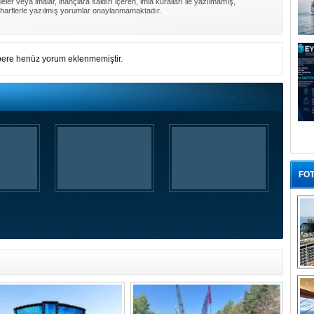
ler veya imalar, inançlara saldırı içeren, imla kuralları ile yazılmamış,
harflerle yazılmış yorumlar onaylanmamaktadır.
ere henüz yorum eklenmemiştir.
FOT
“G