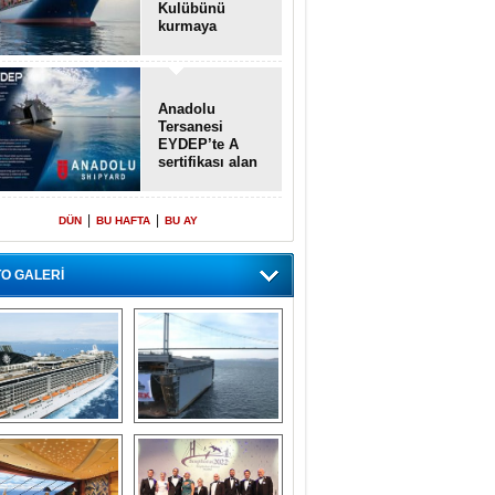
Kulübünü
kurmaya
hazırlanıyor
Anadolu
Tersanesi
EYDEP’te A
sertifikası alan
ilk tersane oldu
|
|
DÜN
BU HAFTA
BU AY
O GALERİ
emi içinde gemi” 
Dünyada tek! 
konsepti ile MSC 
Denizaltı yüzer 
Splendida
havuzu intikal 
seyrine başladı