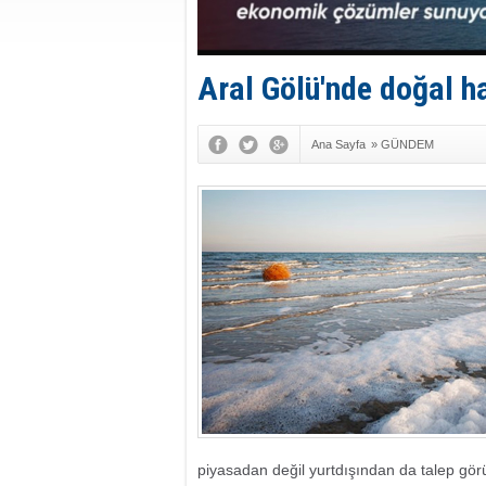
Aral Gölü'nde doğal h
Ana Sayfa
»
GÜNDEM
piyasadan değil yurtdışından da talep gör