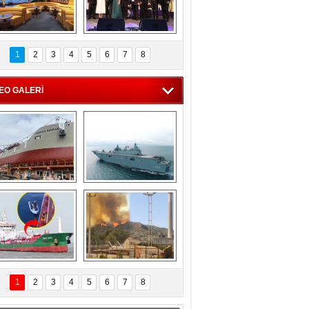
C'den 55 milyon 
5. Bosphorus Ship 
roluk turizm geliri 
Brokers Dinner, 
1
2
3
4
5
6
7
8
müjdesi
İstanbul’da yapıldı
EO GALERİ
eksan Tersanesi, 
TCG Anadolu, 
Başaran Bayrak 
tersane teknik 
tankerini suya 
seyrini tamamladı
indirdi
Göçmenlerin 
Milas’taki yangın 
imdadına Türk 
yeniden termik 
1
2
3
4
5
6
7
8
hipli MINA DENIZ 
santrallere doğru 
yetişti
ilerliyor