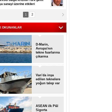
resel salgın krizinin Türk gemi
şa sanayi üzerine etkileri
1
2
pt. MESUT AZMİ GÖKSOY
lavuz kaptan kardeşlerime
hafen...
K OKUNANLAR
D-Marin,
Avrupa'nın
tekne fuarlarına
çıkarma
yapacak
Van’da inşa
edilen teknelere
yoğun talep var
ASEAN ilk P&I
Sigorta