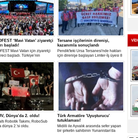
MS
eu
EST ‘Mavi Vatan’ ziyaretçi
Tersane işçilerinin direnişi,
VİD
rı başladı!
kazanımla sonuçlandı
EST Mavi Vatan için ziyaretçi
Pendik'teki Ursa Tersanesi'nde hakları
üreci başladı. Türkiye’nin
için direnişe başlayan Limter-İş üyesi 8
lik ve savunma teknolojilerine
işçinin mücadelesi sonuç verdi. İşveren,
an etkinliği, 20-23 Ağustos
arabulucu görüşmesinde tüm
ri arasında Gölcük Tersanesi
alacakların ödenmesini kabul etti.
lığı’nda gerçekleştirilecek.
Sendika, sözlerin tutulmaması halinde
direnişin süreceğini açıkladı
Ç
V, Dünya’da 2. oldu!
Türk Armatöre 'Uyuşturucu'
tutuklaması!
ltı Robotik Takımı, RoboSub
 dünya 2.'si oldu.
Midilli ile Ayvalık arasında sefer yapan
sa
bir şirketin sahibinin Yunanistan'da
tutuklandığı bildirildi.