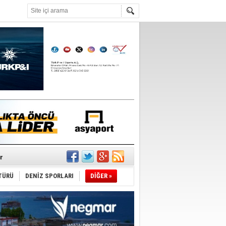
°C
r
TÜRÜ
DENİZ SPORLARI
DİĞER »
du