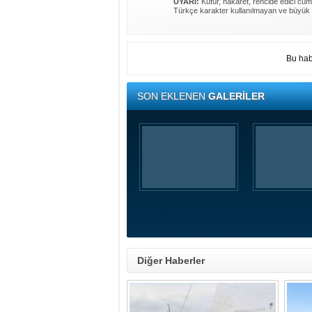
UYARI:
Küfür, hakaret, rencide edici cümle
Türkçe karakter kullanılmayan ve büyük 
Bu hab
SON EKLENEN
GALERİLER
Diğer Haberler