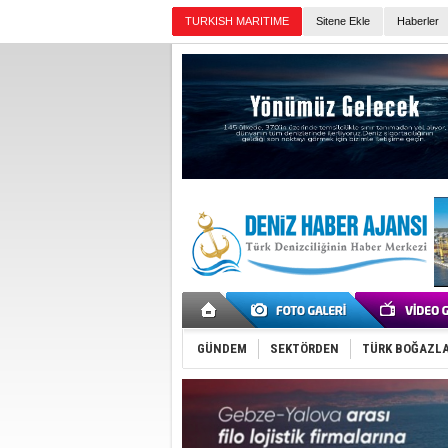
TURKISH MARITIME
Sitene Ekle
Haberler
Günün Haberleri
GÜNDEM
SEKTÖRDEN
TÜRK BOĞAZLA