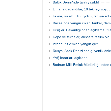
protesto gemisindeki 21 çevre aktivisti,
Baltık Denizi'nde tarih yazıldı!
günlerdir gemiden çıkmalarına izin
verilmediğini ve temel haklarının ihlal
Limana dadandılar, 10 tekneyi soydul
edildiğini öne sürdü. Mürettebatta iki
Tekne, su aldı: 100 yolcu, tahliye edil
Britanyalı aktivist de bulunuyor.
Bacasında yangın çıkan Tanker, demir
Dışişleri Bakanlığı'ndan açıklama: "Ta
Depo ve tekneler, alevlere teslim old
İstanbul: Gemide yangın çıktı!
Rusya, Azak Denizi'nde güvenlik önle
YAŞ kararları açıklandı
Bodrum Milli Emlak Müdürlüğü’nden s