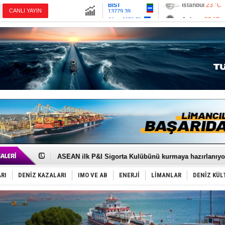
13779.39
Ankara
23 °C
CANLI YAYIN
Altın
6659.71
İzmir
26 °C
Dolar
47.6792
Antalya
27 °C
Euro
55.1259
Muğla
23 °C
Çanakkale
25 
D-Marin, Avrupa'nın tekne fuarlarına çıkarma yapacak
Van’da inşa edilen teknelere yoğun talep var
ASEAN ilk P&I Sigorta Kulübünü kurmaya hazırlanıyo
TAYK - Eker Olympos Regatta'da ilk start!
İstanbul ve Çanakkale: 6 ayda 40.000 gemi
RI
DENİZ KAZALARI
IMO VE AB
ENERJİ
LİMANLAR
DENİZ KÜL
TEKNOFEST ‘Mavi Vatan’ ziyaretçi kayıtları başladı!
Tersane işçilerinin direnişi, kazanımla sonuçlandı
İngiliz aktivistler, gemide mahsur kaldı!
FESCO, Karadeniz'de yeni sevkiyat taleplerini durdur
DESE, BIMCO’ya katıldı