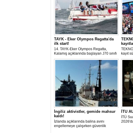
TAYK - Eker Olympos Regatta'da
TEKNOF
ilk start!
kayıtla
14. TAYK-Eker Olympos Regatta,
TEKNOF
Kalamış açıklarında başlayan J70 sınıfı
kayıt s
yarışlarıyla ilk startını verdi. İstanbul'u 10
denizci
gün boyunca yelken coşkusuyla
odaklan
buluşturacak organizasyonun ilk
tarihle
gününde 9 tekne rüzgârla buluştu.
Komutan
İngiliz aktivistler, gemide mahsur
İTU AU
kaldı!
İTÜ Sua
İzlanda açıklarında balina avını
2026'da
engellemeye çalışırken güvenlik
güçlerince durdurulan Bandero adlı