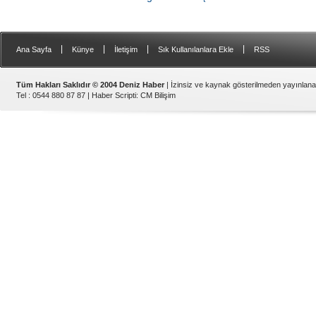
|
|
|
|
Ana Sayfa
Künye
İletişim
Sık Kullanılanlara Ekle
RSS
Tüm Hakları Saklıdır © 2004 Deniz Haber
| İzinsiz ve kaynak gösterilmeden yayınlan
Tel : 0544 880 87 87 |
Haber Scripti
:
CM Bilişim