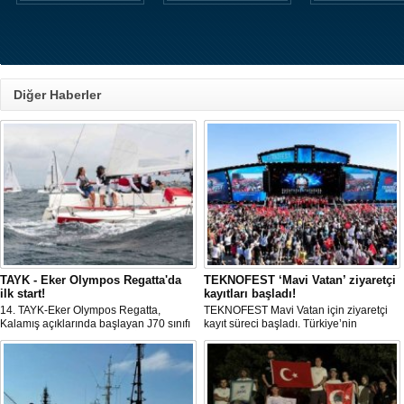
Diğer Haberler
TAYK - Eker Olympos Regatta'da
TEKNOFEST ‘Mavi Vatan’ ziyaretçi
ilk start!
kayıtları başladı!
14. TAYK-Eker Olympos Regatta,
TEKNOFEST Mavi Vatan için ziyaretçi
Kalamış açıklarında başlayan J70 sınıfı
kayıt süreci başladı. Türkiye’nin
yarışlarıyla ilk startını verdi. İstanbul'u 10
denizcilik ve savunma teknolojilerine
gün boyunca yelken coşkusuyla
odaklanan etkinliği, 20-23 Ağustos
buluşturacak organizasyonun ilk
tarihleri arasında Gölcük Tersanesi
gününde 9 tekne rüzgârla buluştu.
Komutanlığı’nda gerçekleştirilecek.