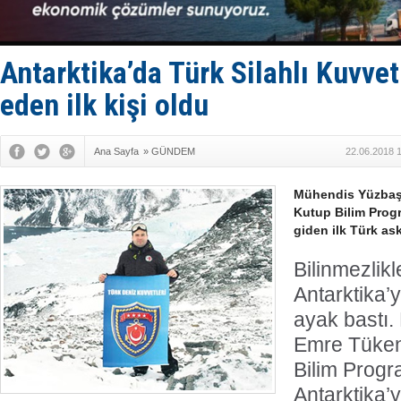
Yüzyıl son
Anadolu Te
Derince, I
Tüpraş, ha
Antarktika’da Türk Silahlı Kuvvetl
İTU AUV, D
eden ilk kişi oldu
Ana Sayfa
»
GÜNDEM
22.06.2018 
Mühendis Yüzbaşı
Kutup Bilim Prog
giden ilk Türk ask
Bilinmezlikl
Antarktika’y
ayak bastı
Emre Tükenm
Bilim Prog
Antarktika’y