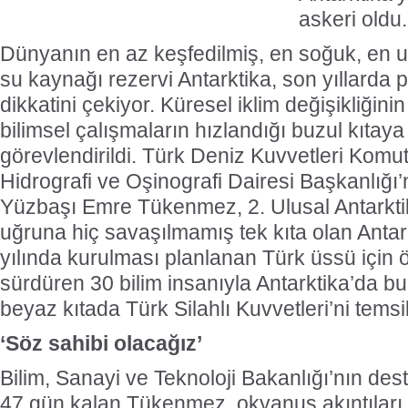
askeri oldu.
Dünyanın en az keşfedilmiş, en soğuk, en 
su kaynağı rezervi Antarktika, son yıllarda 
dikkatini çekiyor. Küresel iklim değişikliğinin
bilimsel çalışmaların hızlandığı buzul kıtaya 
görevlendirildi. Türk Deniz Kuvvetleri Komut
Hidrografi ve Oşinografi Dairesi Başkanlığ
Yüzbaşı Emre Tükenmez, 2. Ulusal Antarktik 
uğruna hiç savaşılmamış tek kıta olan Antark
yılında kurulması planlanan Türk üssü için 
sürdüren 30 bilim insanıyla Antarktika’da 
beyaz kıtada Türk Silahlı Kuvvetleri’ni temsil
‘Söz sahibi olacağız’
Bilim, Sanayi ve Teknoloji Bakanlığı’nın des
47 gün kalan Tükenmez, okyanus akıntıları v