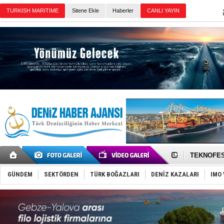
TURKISH MARITIME
Sitene Ekle
Haberler
CANLI YAYIN
Günün Haberleri
TAYK - Eke
İstanbul v
TEKNOFEST 
Tersane işç
İngiliz akt
GÜNDEM
SEKTÖRDEN
TÜRK BOĞAZLARI
DENİZ KAZALARI
IMO 
FESCO, Kar
DESE, BIMC
GİMBİRDER 
35 milyon T
İnsansız c