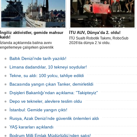
İngiliz aktivistler, gemide mahsur
İTU AUV, Dünya’da 2. oldu!
kaldı!
İTÜ Sualtı Robotik Takımı, RoboSub
İzlanda açıklarında balina avını
2026'da dünya 2.'si oldu.
engellemeye çalışırken güvenlik
güçlerince durdurulan Bandero adlı
protesto gemisindeki 21 çevre aktivisti,
Baltık Denizi'nde tarih yazıldı!
günlerdir gemiden çıkmalarına izin
verilmediğini ve temel haklarının ihlal
Limana dadandılar, 10 tekneyi soydular!
edildiğini öne sürdü. Mürettebatta iki
Britanyalı aktivist de bulunuyor.
Tekne, su aldı: 100 yolcu, tahliye edildi
Bacasında yangın çıkan Tanker, demirletildi
Dışişleri Bakanlığı'ndan açıklama: "Takipteyiz"
Depo ve tekneler, alevlere teslim oldu
İstanbul: Gemide yangın çıktı!
Rusya, Azak Denizi'nde güvenlik önlemleri aldı
YAŞ kararları açıklandı
Bodrum Milli Emlak Müdürlüğü’nden satış!