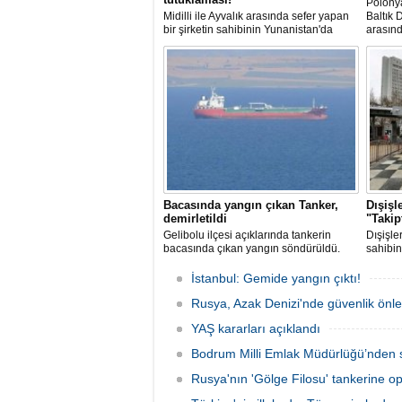
Polonya
Midilli ile Ayvalık arasında sefer yapan
Baltık 
bir şirketin sahibinin Yunanistan'da
arasın
tutuklandığı bildirildi.
başarın
Bacasında yangın çıkan Tanker,
Dışişl
demirletildi
"Takip
Gelibolu ilçesi açıklarında tankerin
Dışişle
bacasında çıkan yangın söndürüldü.
sahibin
Tanker, ardından Şevketiye Demir
sivil g
Sahası'na demirletildi.
araçlar
İstanbul: Gemide yangın çıktı!
yarala
Rusya, Azak Denizi'nde güvenlik önle
güvenli
duyurd
YAŞ kararları açıklandı
Bodrum Milli Emlak Müdürlüğü’nden s
Rusya'nın 'Gölge Filosu' tankerine o