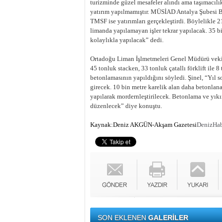
turizminde güzel mesafeler alındı ama taşımacılı
yatırım yapılmamıştır. MÜSİAD Antalya Şubesi Baş
TMSF ise yatırımları gerçekleştirdi. Böylelikle 2
limanda yapılamayan işler tekrar yapılacak. 35 b
kolaylıkla yapılacak” dedi.
Ortadoğu Liman İşlmetmeleri Genel Müdürü vekili 
45 tonluk stacken, 33 tonluk çatallı förklift ile 
betonlamasının yapıldığını söyledi. Şinel, “Yıl s
girecek. 10 bin metre karelik alan daha betonlanac
yapılarak mordernleştirilecek. Betonlama ve yıkı
düzenlecek” diye konuştu.
Kaynak:Deniz AKGÜN-Akşam Gazetesi
DenizHa
SON EKLENEN
GALERİLER