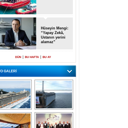
Hüseyin Mengi:
“Yapay Zekâ,
Ustanın yerini
alamaz”
|
|
DÜN
BU HAFTA
BU AY
O GALERİ
emi içinde gemi” 
Dünyada tek! 
konsepti ile MSC 
Denizaltı yüzer 
Splendida
havuzu intikal 
seyrine başladı