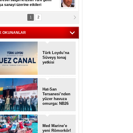
resel salgın krizinin Türk gemi
şa sanayi üzerine etkileri
1
2
pt. MESUT AZMİ GÖKSOY
lavuz kaptan kardeşlerime
hafen...
K OKUNANLAR
Türk Loydu’na
Süveyş tonaj
yetkisi
Hat-San
Tersanesi’nden
yüzer havuza
omurga: NB26
Med Marine’e
yeni Römorkör!