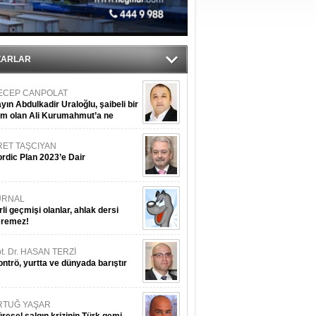
ZARLAR
ECEP CANPOLAT
yın Abdulkadir Uraloğlu, şaibeli bir
im olan Ali Kurumahmut’a ne
nışıyorsunuz?
RET TAŞCIYAN
rdic Plan 2023’e Dair
URNAL
rli geçmişi olanlar, ahlak dersi
eremez!
t. Dr. HASAN TERZİ
ntrö, yurtta ve dünyada barıştır
RTUĞ YAŞAR