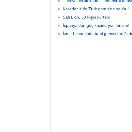
Türkiye'nin ilk kadın Tümamiral aday
Karadeniz'de Türk gemisine saldırı!
Safi Lion, 39 kişiyi kurtardı
İspanya'dan göç krizine yeni önlem!
İzmir Limanı’nda tahıl gemisi trafiği