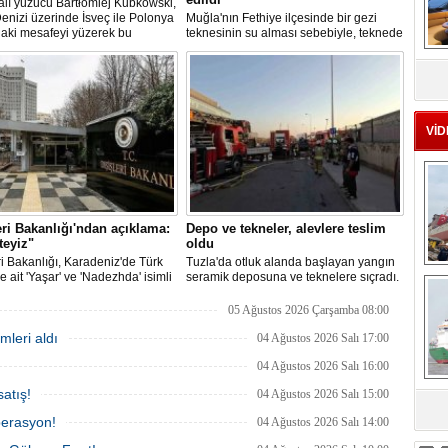
lı yüzücü Bartłomiej Kubkowski,
Denizi üzerinde İsveç ile Polonya
Muğla'nın Fethiye ilçesinde bir gezi
daki mesafeyi yüzerek bu
teknesinin su alması sebebiyle, teknede
ın ilk örneği olarak tarihe geçti.
bulunan 100 yolcu tahliye edildi,
MS
teknenin batmaması için bölgede
eu
kurtarma çalışması başlatıldı.
VİD
eri Bakanlığı'ndan açıklama:
Depo ve tekneler, alevlere teslim
teyiz"
oldu
ri Bakanlığı, Karadeniz'de Türk
Tuzla'da otluk alanda başlayan yangın
Ç
e ait 'Yaşar' ve 'Nadezhda' isimli
seramik deposuna ve teknelere sıçradı.
emilere yönelik insansız hava
İtfaiye ekipleri uzun uğraşlar sonucu
ıyla gerçekleştirilen saldırıda
alevleri kontrol altına aldı.
05 Ağustos 2026 Çarşamba 08:00
nan personelin sağlık durumu ve
mleri aldı
ğinin yakından takip edildiğini
04 Ağustos 2026 Salı 17:00
u.
04 Ağustos 2026 Salı 16:00
atış!
04 Ağustos 2026 Salı 15:00
sa
perasyon!
04 Ağustos 2026 Salı 14:00