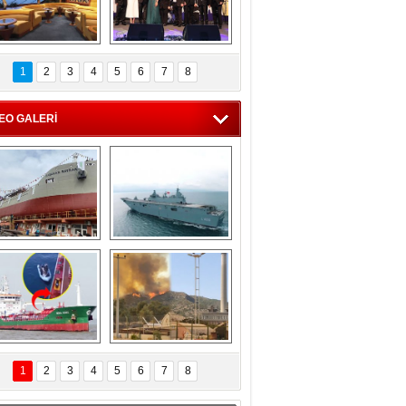
C'den 55 milyon 
5. Bosphorus Ship 
roluk turizm geliri 
Brokers Dinner, 
1
2
3
4
5
6
7
8
müjdesi
İstanbul’da yapıldı
EO GALERİ
eksan Tersanesi, 
TCG Anadolu, 
Başaran Bayrak 
tersane teknik 
tankerini suya 
seyrini tamamladı
indirdi
Göçmenlerin 
Milas’taki yangın 
imdadına Türk 
yeniden termik 
1
2
3
4
5
6
7
8
hipli MINA DENIZ 
santrallere doğru 
yetişti
ilerliyor