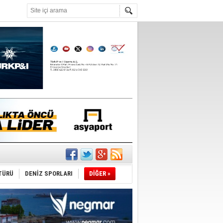
°C
TÜRÜ
DENİZ SPORLARI
DİĞER »
ediyor
ldürmüş