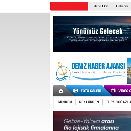
TURKISH MARITIME
Sitene Ekle
Haberler
Günün Haberleri
GÜNDEM
SEKTÖRDEN
TÜRK BOĞAZLA