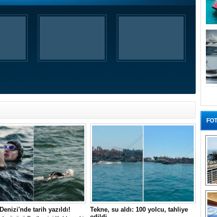
FOT
“G
 Denizi'nde tarih yazıldı!
Tekne, su aldı: 100 yolcu, tahliye
edildi