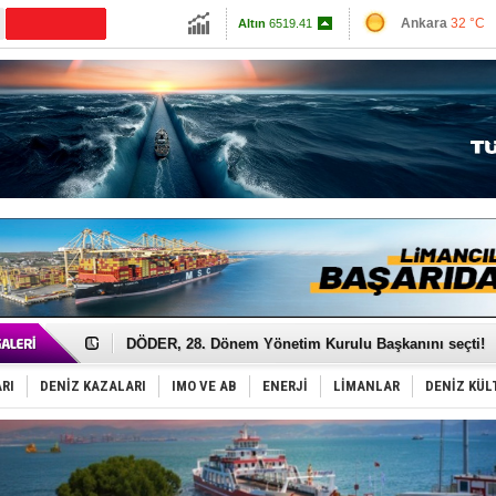
13787.75
Ankara
32 °C
CANLI YAYIN
Altın
6519.41
İzmir
35 °C
Dolar
47.5877
Antalya
34 °C
Euro
55.0444
Muğla
34 °C
Çanakkale
33 
Türk Armatöre 'Uyuşturucu' tutuklaması!
Deniz turizminde yeni ‘Ceza Rejimi’!
DÖDER, 28. Dönem Yönetim Kurulu Başkanını seçti!
Fairline, Türkiye’de ‘SoleMarin’i seçti
Baltık Denizi'nde tarih yazıldı!
RI
DENİZ KAZALARI
IMO VE AB
ENERJİ
LİMANLAR
DENİZ KÜL
Runit kubbesi okyanusun derinliklerinde halkı tehdit 
Dünyanın en tehlikeli yosunu: Yüz binlerce canlıyı ö
Türk Loydu’na Süveyş tonaj yetkisi
Hüseyin Mengi: “Yapay Zekâ, Ustanın yerini alamaz”
Hat-San Tersanesi’nden yüzer havuza omurga: NB26