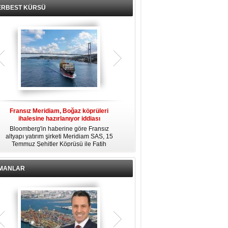
ERBEST KÜRSÜ
Fransız Meridiam, Boğaz köprüleri
Kendi yat limanına sahip en pahalı
ihalesine hazırlanıyor iddiası
özel adalar
Bloomberg'in haberine göre Fransız
Dünyanın en zengin insanlarından
altyapı yatırım şirketi Meridiam SAS, 15
bazıları için yaşam tarzının bir parçası
Temmuz Şehitler Köprüsü ile Fatih
sadece bir süper yat değil, aynı
R
Sultan Mehmet Köprüsü'nün
zamanda kendi yat limanı, helikopter
özelleştirilmesine yönelik ihaleyle
pisti ve seçkin villaları da içeren koca
ilgileniyor.
bir özel adadır.
İMANLAR