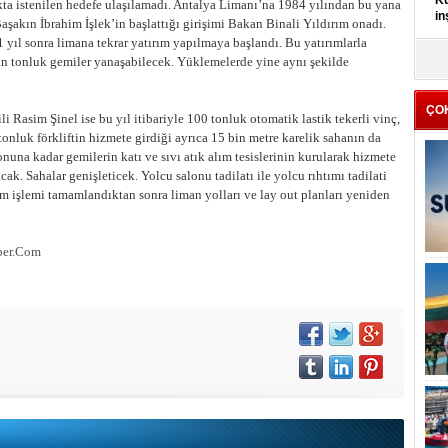
Kü
kta istenilen hedefe ulaşılamadı. Antalya Limanı’na 1984 yılından bu yana
in
akın İbrahim İşlek’in başlattığı girişimi Bakan Binali Yıldırım onadı.
1 yıl sonra limana tekrar yatırım yapılmaya başlandı. Bu yatırımlarla
K
in tonluk gemiler yanaşabilecek. Yüklemelerde yine aynı şekilde
Kı
it
ÇO
Rasim Şinel ise bu yıl itibariyle 100 tonluk otomatik lastik tekerli vinç,
8 tonluk förkliftin hizmete girdiği ayrıca 15 bin metre karelik sahanın da
onuna kadar gemilerin katı ve sıvı atık alım tesislerinin kurularak hizmete
ak. Sahalar genişleticek. Yolcu salonu tadilatı ile yolcu rıhtımı tadilati
m işlemi tamamlandıktan sonra liman yolları ve lay out planları yeniden
ber.Com