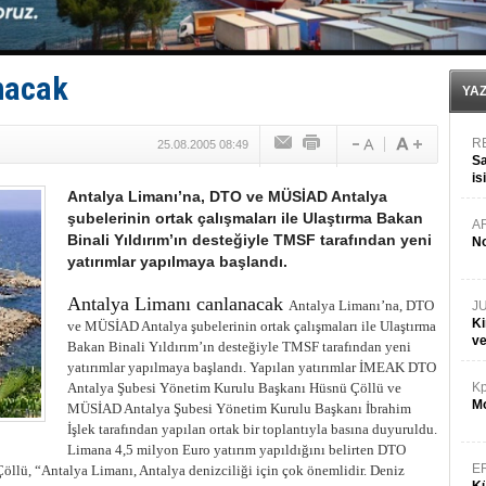
Med Marine’e yeni Römorkör!
KOSDER’den Karadeniz için ‘Çağrı’!
Kalyoncu’dan ‘Sefer’ kararı!
Tekne, su aldı: 100 yolcu, tahliye edildi
nacak
Bacasında yangın çıkan Tanker, demirletildi
YA
R
25.08.2005 08:49
Sa
is
Antalya Limanı’na, DTO ve MÜSİAD Antalya
da
şubelerinin ortak çalışmaları ile Ulaştırma Bakan
A
Binali Yıldırım’ın desteğiyle TMSF tarafından yeni
No
yatırımlar yapılmaya başlandı.
Antalya Limanı canlanacak
Antalya Limanı’na, DTO
J
Ki
ve MÜSİAD Antalya şubelerinin ortak çalışmaları ile Ulaştırma
v
Bakan Binali Yıldırım’ın desteğiyle TMSF tarafından yeni
yatırımlar yapılmaya başlandı.
Yapılan yatırımlar İMEAK DTO
Antalya Şubesi Yönetim Kurulu Başkanı Hüsnü Çöllü ve
Kp
Mo
MÜSİAD Antalya Şubesi Yönetim Kurulu Başkanı İbrahim
İşlek tarafından yapılan ortak bir toplantıyla basına duyuruldu.
Limana 4,5 milyon Euro yatırım yapıldığını belirten DTO
E
lü, “Antalya Limanı, Antalya denizciliği için çok önemlidir. Deniz